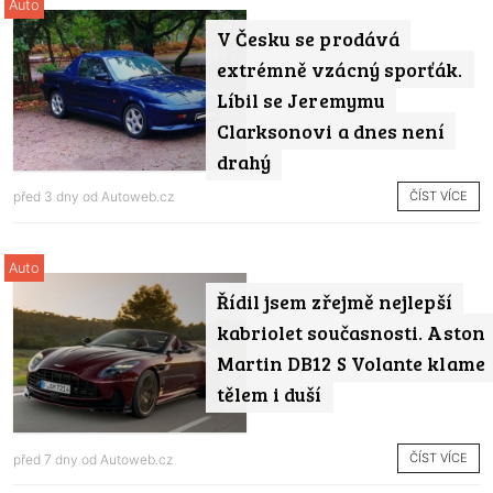
Auto
V Česku se prodává
extrémně vzácný sporťák.
Líbil se Jeremymu
Clarksonovi a dnes není
drahý
ČÍST VÍCE
před 3 dny od
Autoweb.cz
Auto
Řídil jsem zřejmě nejlepší
kabriolet současnosti. Aston
Martin DB12 S Volante klame
tělem i duší
ČÍST VÍCE
před 7 dny od
Autoweb.cz