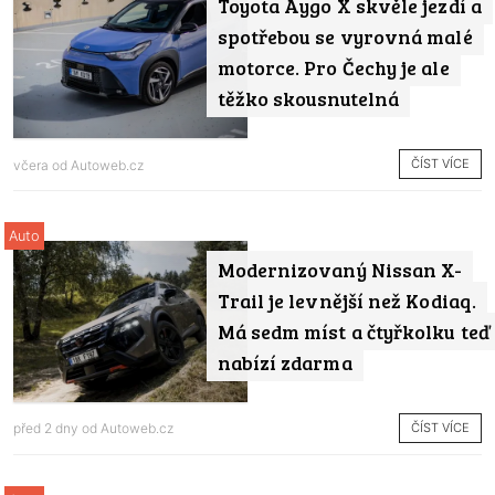
Toyota Aygo X skvěle jezdí a
spotřebou se vyrovná malé
motorce. Pro Čechy je ale
těžko skousnutelná
ČÍST VÍCE
včera od
Autoweb.cz
Auto
Modernizovaný Nissan X-
Trail je levnější než Kodiaq.
Má sedm míst a čtyřkolku teď
nabízí zdarma
ČÍST VÍCE
před 2 dny od
Autoweb.cz