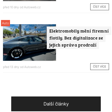
ČÍST VÍCE
před 10 dny od
Autoweb.cz
Auto
Elektromobily mění firemní
flotily. Bez digitalizace se
jejich správa prodraží
ČÍST VÍCE
před 13 dny od
Autoweb.cz
Další články