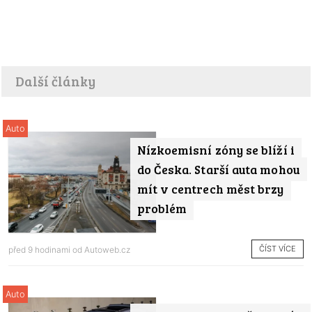
Další články
Auto
Nízkoemisní zóny se blíží i
do Česka. Starší auta mohou
mít v centrech měst brzy
problém
ČÍST VÍCE
před 9 hodinami od
Autoweb.cz
Auto