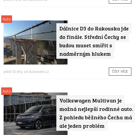
Auto
Dálnice D3 do Rakouska jde
do finále. Střední Čechy se
budou muset smířit s
nadměrným hlukem
ČÍST VÍCE
před 10 dny od
Autoweb.cz
Auto
Volkswagen Multivan je
možná nejlepší rodinné auto.
Z pohledu běžného Čecha má
ale jeden problém