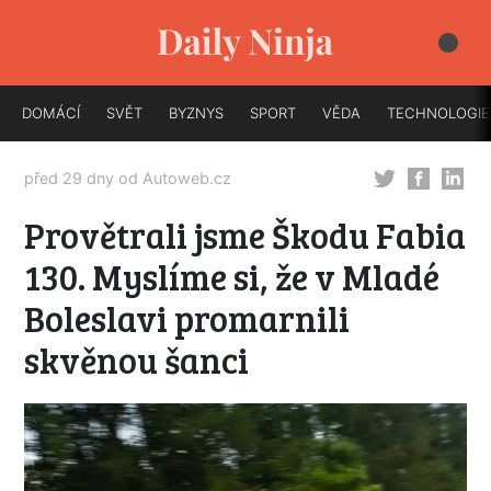
DOMÁCÍ
SVĚT
BYZNYS
SPORT
VĚDA
TECHNOLOGIE
před 29 dny od
Autoweb.cz
Provětrali jsme Škodu Fabia
130. Myslíme si, že v Mladé
Boleslavi promarnili
skvěnou šanci