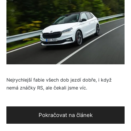
Nejrychlejší fabie všech dob jezdí dobře, i když
nemá znáčky RS, ale čekali jsme víc.
Pokračovat na článek