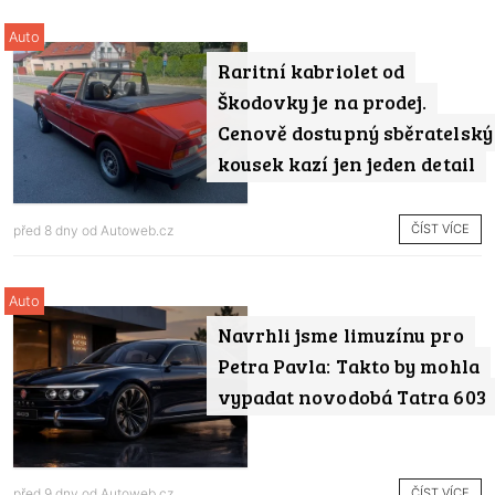
Auto
Raritní kabriolet od
Škodovky je na prodej.
Cenově dostupný sběratelský
kousek kazí jen jeden detail
ČÍST VÍCE
před 8 dny od
Autoweb.cz
Auto
Navrhli jsme limuzínu pro
Petra Pavla: Takto by mohla
vypadat novodobá Tatra 603
ČÍST VÍCE
před 9 dny od
Autoweb.cz