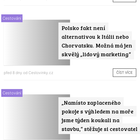
Cestování
Polsko fakt není
alternativou k Itálii nebo
Chorvatsku. Možná má jen
skvělý „lidový marketing“
ČÍST VÍCE
před 8 dny od
Cestovinky.cz
Cestování
„Namísto zaplaceného
pokoje s výhledem na moře
jsme týden koukali na
stavbu,“ stěžuje si cestovatel