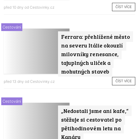
ČÍST VÍCE
před 10 dny od
Cestovinky.cz
Cestování
Ferrara: přehlížené město
na severu Itálie okouzlí
milovníky renesance,
tajuplných uliček a
mohutných staveb
ČÍST VÍCE
před 13 dny od
Cestovinky.cz
Cestování
„Nedostali jsme ani kafe,“
stěžuje si cestovatel po
pětihodinovém letu na
Kanáry