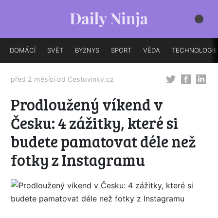
DOMÁCÍ
SVĚT
BYZNYS
SPORT
VĚDA
TECHNOLOGIE
před 2 měsíci od
Cestovinky.cz
Prodloužený víkend v
Česku: 4 zážitky, které si
budete pamatovat déle než
fotky z Instagramu