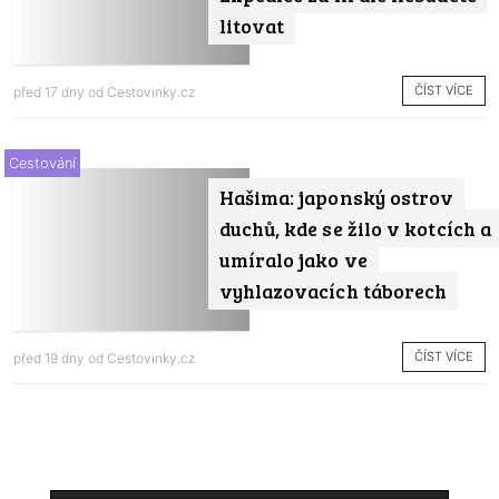
litovat
ČÍST VÍCE
před 17 dny od
Cestovinky.cz
Cestování
Hašima: japonský ostrov
duchů, kde se žilo v kotcích a
umíralo jako ve
vyhlazovacích táborech
ČÍST VÍCE
před 19 dny od
Cestovinky.cz