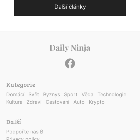
Další články
Kategorie
Domácí
Svět
Byznys
Sport
Věda
Technologie
Kultura
Zdraví
Cestování
Auto
Krypto
Další
Podpořte nás ₿
Privacy policy