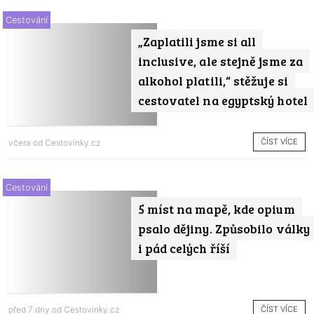
Cestování
„Zaplatili jsme si all
inclusive, ale stejně jsme za
alkohol platili,“ stěžuje si
cestovatel na egyptský hotel
ČÍST VÍCE
včera od
Cestovinky.cz
Cestování
5 míst na mapě, kde opium
psalo dějiny. Způsobilo války
i pád celých říší
ČÍST VÍCE
před 7 dny od
Cestovinky.cz