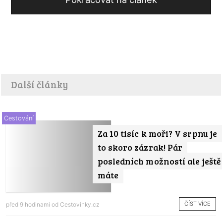
Další články
Cestování
Za 10 tisíc k moři? V srpnu je
to skoro zázrak! Pár
posledních možností ale ještě
máte
ČÍST VÍCE
před 9 hodinami od
Cestovinky.cz