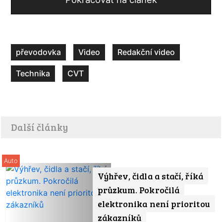
převodovka
Video
Redakční video
Technika
CVT
Další články
Auto
Výhřev, čidla a stačí, říká
průzkum. Pokročilá
elektronika není prioritou
zákazníků