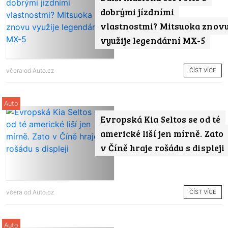
dobrými jízdními
vlastnostmi? Mitsuoka znov
využije legendární MX-5
ČÍST VÍCE
včera od
Auto.cz
Auto
Evropská Kia Seltos se od té
americké liší jen mírně. Zato
v Číně hraje rošádu s displeji
ČÍST VÍCE
včera od
Auto.cz
Auto