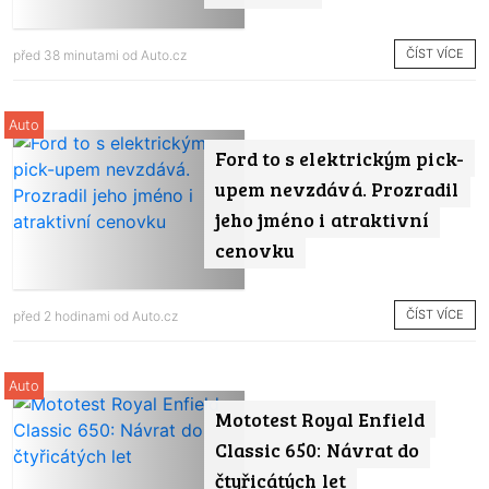
ČÍST VÍCE
před 38 minutami od
Auto.cz
Auto
Ford to s elektrickým pick-
upem nevzdává. Prozradil
jeho jméno i atraktivní
cenovku
ČÍST VÍCE
před 2 hodinami od
Auto.cz
Auto
Mototest Royal Enfield
Classic 650: Návrat do
čtyřicátých let