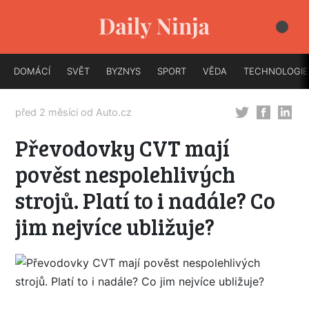
DOMÁCÍ
SVĚT
BYZNYS
SPORT
VĚDA
TECHNOLOGIE
před 2 měsíci od
Auto.cz
Převodovky CVT mají
pověst nespolehlivých
strojů. Platí to i nadále? Co
jim nejvíce ubližuje?