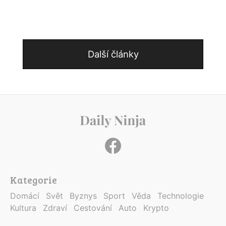
Další články
Kategorie
Domácí
Svět
Byznys
Sport
Věda
Technologie
Kultura
Zdraví
Cestování
Auto
Krypto