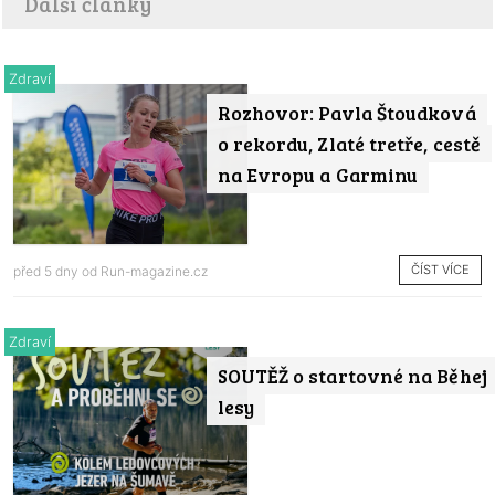
Další články
Zdraví
Rozhovor: Pavla Štoudková
o rekordu, Zlaté tretře, cestě
na Evropu a Garminu
ČÍST VÍCE
před 5 dny od
Run-magazine.cz
Zdraví
SOUTĚŽ o startovné na Běhej
lesy