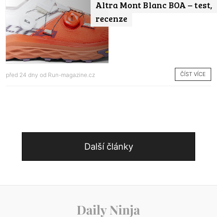
Altra Mont Blanc BOA – test,
recenze
ČÍST VÍCE
před 24 dny od
Run-magazine.cz
Další články