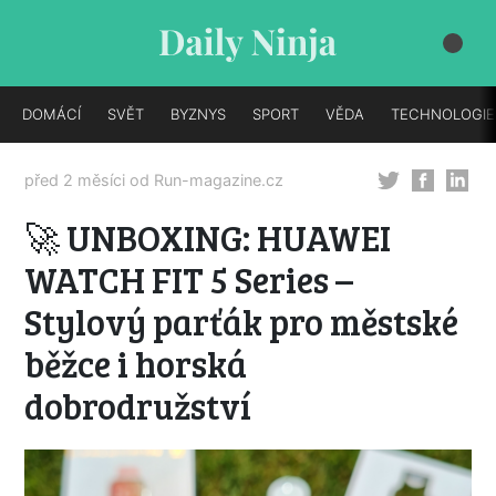
DOMÁCÍ
SVĚT
BYZNYS
SPORT
VĚDA
TECHNOLOGIE
před 2 měsíci od
Run-magazine.cz
🚀 UNBOXING: HUAWEI
WATCH FIT 5 Series –
Stylový parťák pro městské
běžce i horská
dobrodružství