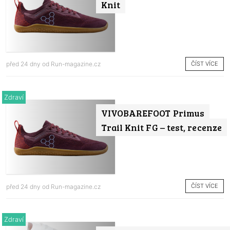
Knit
ČÍST VÍCE
před 24 dny od
Run-magazine.cz
Zdraví
VIVOBAREFOOT Primus
Trail Knit FG – test, recenze
ČÍST VÍCE
před 24 dny od
Run-magazine.cz
Zdraví