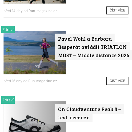
ČÍST VÍCE
před 14 dny od
Run-magazine.cz
Zdraví
Pavel Wohl a Barbora
Besperát ovládli TRIATLON
MOST – Middle distance 2026
ČÍST VÍCE
před 16 dny od
Run-magazine.cz
Zdraví
On Cloudventure Peak 3 –
test, recenze