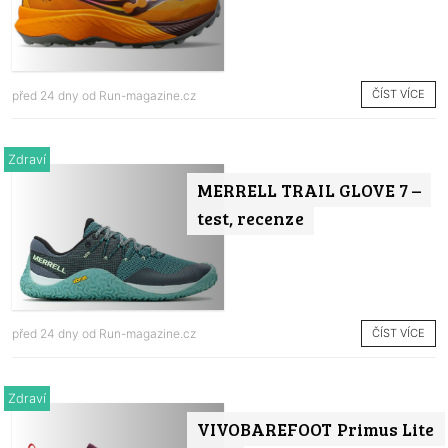
ČÍST VÍCE
před 24 dny od
Run-magazine.cz
Zdraví
MERRELL TRAIL GLOVE 7 –
test, recenze
ČÍST VÍCE
před 24 dny od
Run-magazine.cz
Zdraví
VIVOBAREFOOT Primus Lite