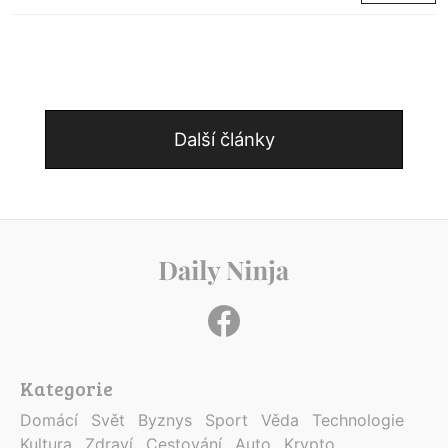
Další články
Kategorie
Domácí
Svět
Byznys
Sport
Věda
Technologie
Kultura
Zdraví
Cestování
Auto
Krypto