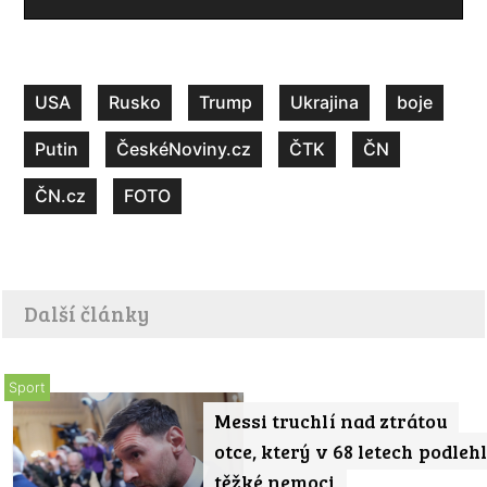
USA
Rusko
Trump
Ukrajina
boje
Putin
ČeskéNoviny.cz
ČTK
ČN
ČN.cz
FOTO
Další články
Sport
Messi truchlí nad ztrátou
otce, který v 68 letech podleh
těžké nemoci