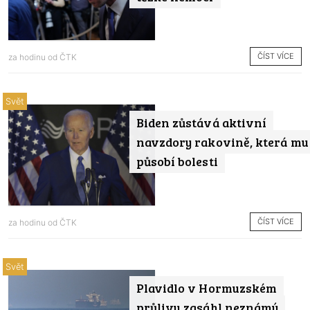
ČÍST VÍCE
za hodinu od
ČTK
Svět
Biden zůstává aktivní
navzdory rakovině, která mu
působí bolesti
ČÍST VÍCE
za hodinu od
ČTK
Svět
Plavidlo v Hormuzském
průlivu zasáhl neznámý