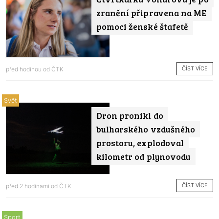
zranění připravena na ME
pomoci ženské štafetě
ČÍST VÍCE
před hodinou od
ČTK
Svět
Dron pronikl do
bulharského vzdušného
prostoru, explodoval
kilometr od plynovodu
ČÍST VÍCE
před 2 hodinami od
ČTK
Sport