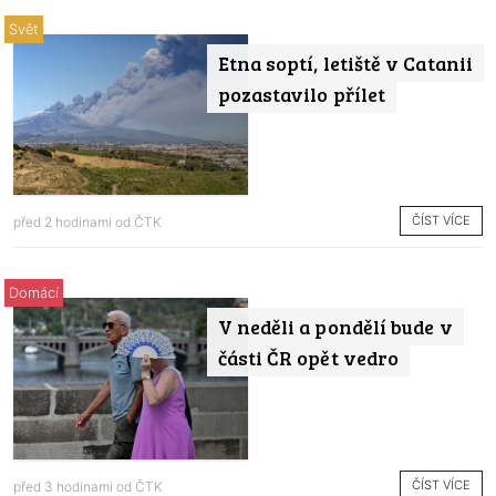
Svět
Etna soptí, letiště v Catanii
pozastavilo přílet
ČÍST VÍCE
před 2 hodinami od
ČTK
Domácí
V neděli a pondělí bude v
části ČR opět vedro
ČÍST VÍCE
před 3 hodinami od
ČTK