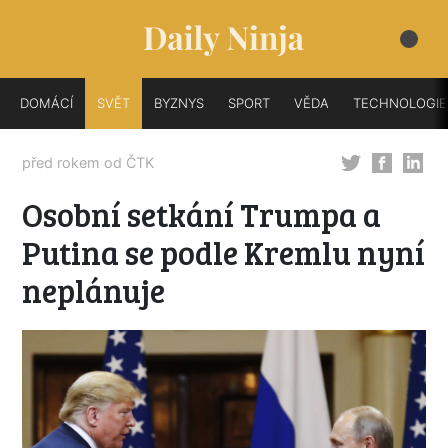
DOMÁCÍ
SVĚT
BYZNYS
SPORT
VĚDA
TECHNOLOGIE
před rokem od
ČTK
Osobní setkání Trumpa a
Putina se podle Kremlu nyní
neplánuje