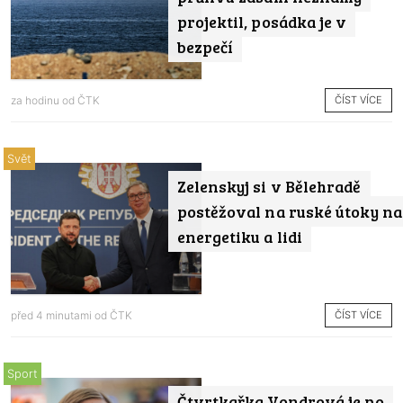
projektil, posádka je v
bezpečí
ČÍST VÍCE
za hodinu od
ČTK
Svět
Zelenskyj si v Bělehradě
postěžoval na ruské útoky na
energetiku a lidi
ČÍST VÍCE
před 4 minutami od
ČTK
Sport
Čtvrtkařka Vondrová je po