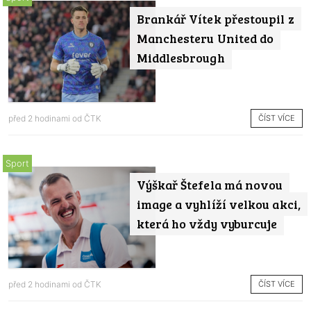
Brankář Vítek přestoupil z
Manchesteru United do
Middlesbrough
ČÍST VÍCE
před 2 hodinami od
ČTK
Sport
Výškař Štefela má novou
image a vyhlíží velkou akci,
která ho vždy vyburcuje
ČÍST VÍCE
před 2 hodinami od
ČTK