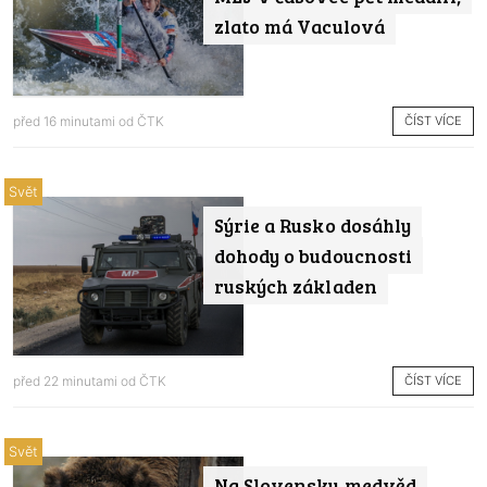
zlato má Vaculová
ČÍST VÍCE
před 16 minutami od
ČTK
Svět
Sýrie a Rusko dosáhly
dohody o budoucnosti
ruských základen
ČÍST VÍCE
před 22 minutami od
ČTK
Svět
Na Slovensku medvěd