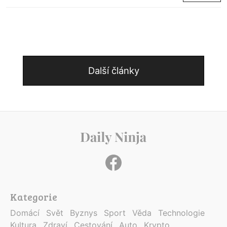
Další články
Kategorie
Domácí
Svět
Byznys
Sport
Věda
Technologie
Kultura
Zdraví
Cestování
Auto
Krypto