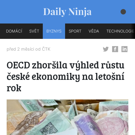
DOMÁCÍ
SVĚT
BYZNYS
SPORT
VĚDA
TECHNOLOGIE
před 2 měsíci od
ČTK
OECD zhoršila výhled růstu
české ekonomiky na letošní
rok