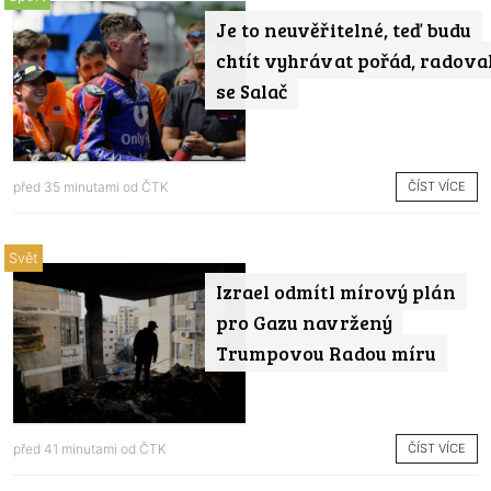
Je to neuvěřitelné, teď budu
chtít vyhrávat pořád, radova
se Salač
ČÍST VÍCE
před 35 minutami od
ČTK
Svět
Izrael odmítl mírový plán
pro Gazu navržený
Trumpovou Radou míru
ČÍST VÍCE
před 41 minutami od
ČTK