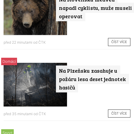
napadl cyklistu, muže museli
operovat
ČÍST VÍCE
před 22 minutami od
ČTK
Domácí
Na Plzeňsku zasahuje u
požáru lesa deset jednotek
hasičů
ČÍST VÍCE
před 35 minutami od
ČTK
Sport