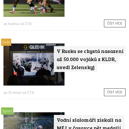
ČÍST VÍCE
za hodinu od
ČTK
Svět
V Rusku se chystá nasazení
až 50.000 vojáků z KLDR,
uvedl Zelenskyj
ČÍST VÍCE
za 15 minut od
ČTK
Sport
Vodní slalomáři získali na
MEJ v časovce pět medailí,