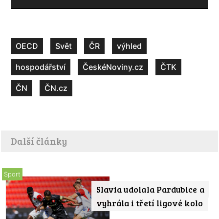
OECD
Svět
ČR
výhled
hospodářství
ČeskéNoviny.cz
ČTK
ČN
ČN.cz
Další články
Sport
Slavia udolala Pardubice a
vyhrála i třetí ligové kolo