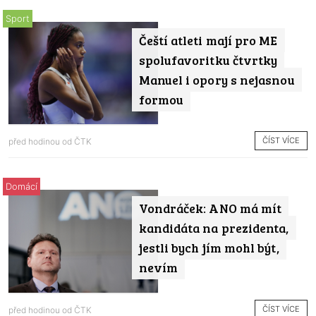
Sport
Čeští atleti mají pro ME
spolufavoritku čtvrtky
Manuel i opory s nejasnou
formou
ČÍST VÍCE
před hodinou od
ČTK
Domácí
Vondráček: ANO má mít
kandidáta na prezidenta,
jestli bych jím mohl být,
nevím
ČÍST VÍCE
před hodinou od
ČTK