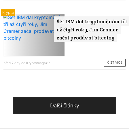
Krypto
Šéf IBM dal kryptoměnám tři
až čtyři roky, Jim Cramer
začal prodávat bitcoiny
ČÍST VÍCE
před 2 dny od
Kryptomagazín
Další články