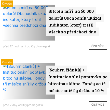
Krypto
Bitcoin míří na 50 000
dolarů! Obchodník ukázal
indikátor, který trefil
všechna předchozí dna
ČÍST VÍCE
před 17 hodinami od
Kryptomagazín
Krypto
[Souhrn článků] +
Institucionální poptávka po
bitcoinu slábne. Fondy za tři
měsíce snížily držbu o 10 %
ČÍST VÍCE
před 2 dny od
Kryptomagazín