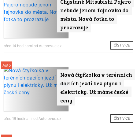
Chystané Mitsubishi Pajero
nebude jenom fajnovka do
města. Nová fotka to
prozrazuje
ČÍST VÍCE
před 14 hodinami od
Autorevue.cz
Auto
Nová čtyřkolka v terénních
daciích jezdí bez plynu i
elektricky. Už máme české
ceny
ČÍST VÍCE
před 16 hodinami od
Autorevue.cz