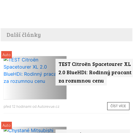
Další články
Auto
TEST Citroën Spacetourer XL
2.0 BlueHDi: Rodinný pracant
za rozumnou cenu
ČÍST VÍCE
před 12 hodinami od
Autorevue.cz
Auto