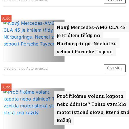
Auto
Nový Mercedes-AMG CLA 45
je králem třídy na
Nürburgringu. Nechal za
sebou i Porsche Taycan
ČÍST VÍCE
před 2 dny od
Autorevue.cz
Auto
Proč říkáme volant, kapota
nebo dálnice? Takto vznikla
motoristická slova, která zn
každý