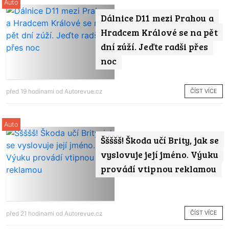
Auto
Dálnice D11 mezi Prahou a
Hradcem Králové se na pět
dní zúží. Jeďte radši přes
noc
ČÍST VÍCE
před 19 hodinami od
Autorevue.cz
Auto
Ššššš! Škoda učí Brity, jak se
vyslovuje její jméno. Výuku
provádí vtipnou reklamou
ČÍST VÍCE
před 21 hodinami od
Autorevue.cz