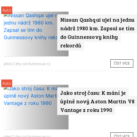
Auto
Nissan Qashqai ujel na jednu
nádrž 1980 km. Zapsal se tím
do Guinnessovy knihy
rekordů
ČÍST VÍCE
před 2 dny od
Autorevue.cz
Auto
Jako stroj času: K mání je
úplně nový Aston Martin V8
Vantage z roku 1990
ČÍST VÍCE
před 2 dny od
Autorevue.cz