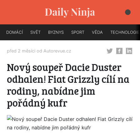
DOMÁCÍ
SVĚT
BYZNYS
SPORT
VĚDA
TECHNOLOGIE
před 2 měsíci od
Autorevue.cz
Nový soupeř Dacie Duster
odhalen! Fiat Grizzly cílí na
rodiny, nabídne jim
pořádný kufr