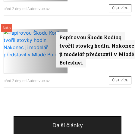
ČÍST VÍCE
před 2 dny od
Autorevue.cz
Auto
Papírovou Škodu Kodiaq
tvořil stovky hodin. Nakonec
ji modelář představil v Mladé
Boleslavi
ČÍST VÍCE
před 2 dny od
Autorevue.cz
Další články