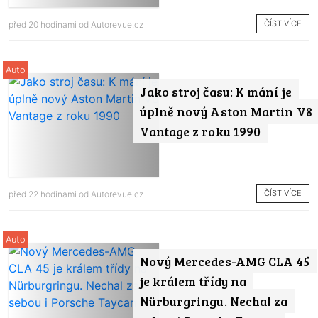
ČÍST VÍCE
před 20 hodinami od
Autorevue.cz
Auto
Jako stroj času: K mání je
úplně nový Aston Martin V8
Vantage z roku 1990
ČÍST VÍCE
před 22 hodinami od
Autorevue.cz
Auto
Nový Mercedes-AMG CLA 45
je králem třídy na
Nürburgringu. Nechal za