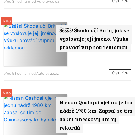
ČÍST VÍCE
před 3 hodinami od
Autorevue.cz
Auto
Ššššš! Škoda učí Brity, jak se
vyslovuje její jméno. Výuku
provádí vtipnou reklamou
ČÍST VÍCE
před 5 hodinami od
Autorevue.cz
Auto
Nissan Qashqai ujel na jednu
nádrž 1980 km. Zapsal se tím
do Guinnessovy knihy
rekordů