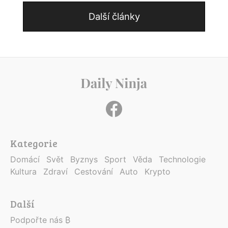
Další články
Kategorie
Domácí
Svět
Byznys
Sport
Věda
Technologie
Kultura
Zdraví
Cestování
Auto
Krypto
Další
Podpořte nás ₿