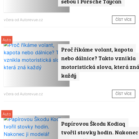
sebou i Porsche Taycan
ČÍST VÍCE
včera od
Autorevue.cz
Auto
Proč říkáme volant, kapota
nebo dálnice? Takto vznikla
motoristická slova, která zn
každý
ČÍST VÍCE
včera od
Autorevue.cz
Auto
Papírovou Škodu Kodiaq
tvořil stovky hodin. Nakonec