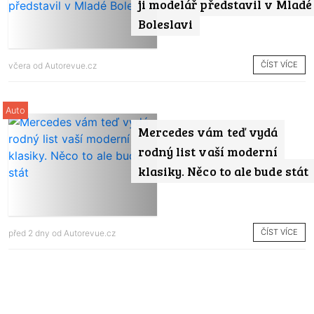
ji modelář představil v Mladé
Boleslavi
ČÍST VÍCE
včera od
Autorevue.cz
Auto
Mercedes vám teď vydá
rodný list vaší moderní
klasiky. Něco to ale bude stát
ČÍST VÍCE
před 2 dny od
Autorevue.cz