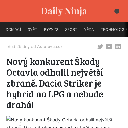
DOMÁCÍ
SVĚT
BYZNYS
SPORT
VĚDA
TECHNOLOGIE
před 29 dny od
Autorevue.cz
Nový konkurent Škody
Octavia odhalil největší
zbraně. Dacia Striker je
hybrid na LPG a nebude
drahá!