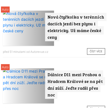
Auto
Nová čtyřkolka v terénních
daciích jezdí bez plynu i
elektricky. Už máme české
ceny
ČÍST VÍCE
před 51 minutami od
Autorevue.cz
Auto
Dálnice D11 mezi Prahou a
Hradcem Králové se na pět
dní zúží. Jeďte radši přes
noc