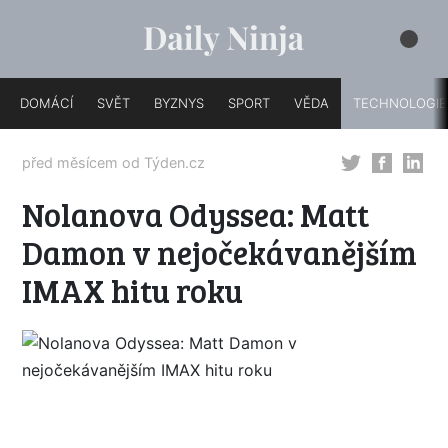
DOMÁCÍ
SVĚT
BYZNYS
SPORT
VĚDA
TECHNOLOGIE
před měsícem od
Týden.cz
Nolanova Odyssea: Matt
Damon v nejočekávanějším
IMAX hitu roku