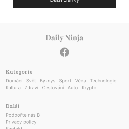
Kategorie
Domácí
Svět
Byznys
Sport
Věda
Technologie
Kultura
Zdraví
Cestování
Auto
Krypto
Další
Podpořte nás ₿
Privacy policy
Kontakt