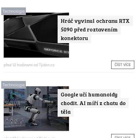
Technologie
Hráč vyvinul ochranu RTX
5090 před roztavením
konektoru
ČÍST VÍCE
před 12 hodinami od
Týden.cz
Technologie
Google učí humanoidy
chodit. AI míří z chatu do
těla