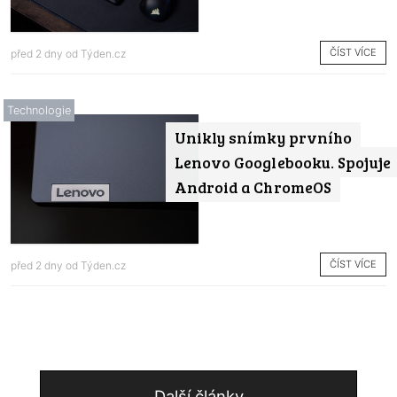
ČÍST VÍCE
před 2 dny od
Týden.cz
Technologie
Unikly snímky prvního
Lenovo Googlebooku. Spojuje
Android a ChromeOS
ČÍST VÍCE
před 2 dny od
Týden.cz
Další články