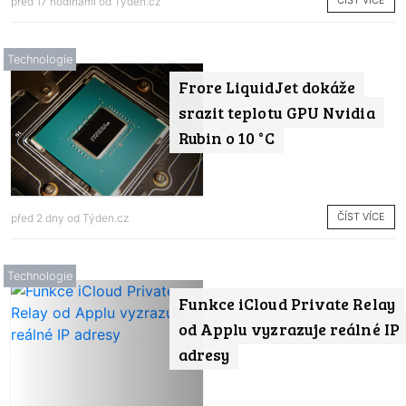
ČÍST VÍCE
před 17 hodinami od
Týden.cz
Technologie
Frore LiquidJet dokáže
srazit teplotu GPU Nvidia
Rubin o 10 °C
ČÍST VÍCE
před 2 dny od
Týden.cz
Technologie
Funkce iCloud Private Relay
od Applu vyzrazuje reálné IP
adresy