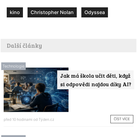
kino
Christopher Nolan
Odyssea
Další články
Technologie
Jak má škola učit děti, když
si odpovědi najdou díky AI?
ČÍST VÍCE
před 10 hodinami od
Týden.cz