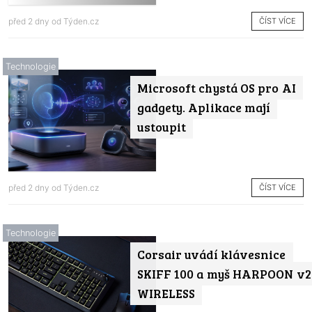
ČÍST VÍCE
před 2 dny od
Týden.cz
Technologie
Microsoft chystá OS pro AI
gadgety. Aplikace mají
ustoupit
ČÍST VÍCE
před 2 dny od
Týden.cz
Technologie
Corsair uvádí klávesnice
SKIFF 100 a myš HARPOON v2
WIRELESS