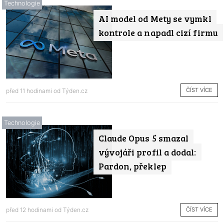
Technologie
AI model od Mety se vymkl
kontrole a napadl cizí firmu
ČÍST VÍCE
před 11 hodinami od
Týden.cz
Technologie
Claude Opus 5 smazal
vývojáři profil a dodal:
Pardon, překlep
ČÍST VÍCE
před 12 hodinami od
Týden.cz