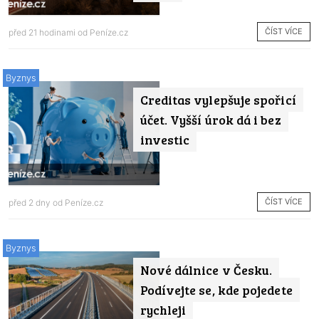
ČÍST VÍCE
před 21 hodinami od
Peníze.cz
Byznys
Creditas vylepšuje spořicí
účet. Vyšší úrok dá i bez
investic
ČÍST VÍCE
před 2 dny od
Peníze.cz
Byznys
Nové dálnice v Česku.
Podívejte se, kde pojedete
rychleji