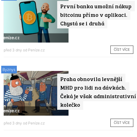
První banka umožní nákup
bitcoinu přímo v aplikaci.
Chystá se i druhá
ČÍST VÍCE
před 3 dny od
Peníze.cz
Byznys
Praha obnovila levnější
MHD pro lidi na dávkách.
Čeká je však administrativní
kolečko
ČÍST VÍCE
před 3 dny od
Peníze.cz