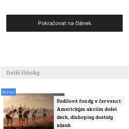
Pokračovat na článek
Další články
Byznys
Podílové fondy v červenci:
Americkým akciím došel
dech, dluhopisy dostaly
zásah