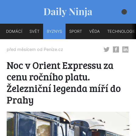
DOMÁCÍ
SVĚT
BYZNYS
SPORT
VĚDA
TECHNOLOGIE
před měsícem od
Peníze.cz
Noc v Orient Expressu za
cenu ročního platu.
Železniční legenda míří do
Prahy