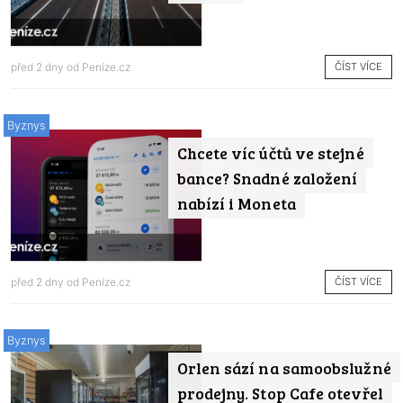
ČÍST VÍCE
před 2 dny od
Peníze.cz
Byznys
Chcete víc účtů ve stejné
bance? Snadné založení
nabízí i Moneta
ČÍST VÍCE
před 2 dny od
Peníze.cz
Byznys
Orlen sází na samoobslužné
prodejny. Stop Cafe otevřel