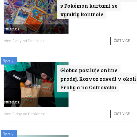
s Pokémon kartami se
vymkly kontrole
ČÍST VÍCE
před 2 dny od
Peníze.cz
Byznys
Globus posiluje online
prodej. Rozvoz zavedl v okolí
Prahy a na Ostravsku
ČÍST VÍCE
před 3 dny od
Peníze.cz
Byznys