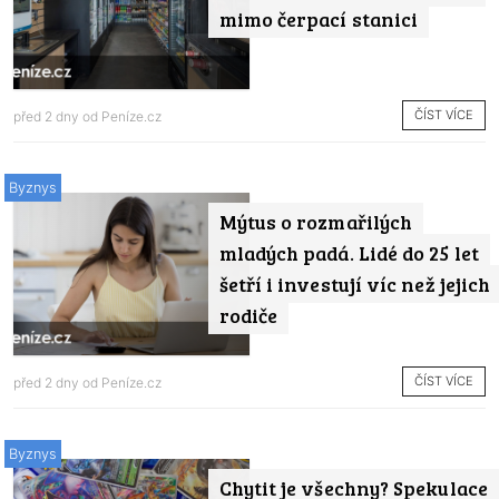
mimo čerpací stanici
ČÍST VÍCE
před 2 dny od
Peníze.cz
Byznys
Mýtus o rozmařilých
mladých padá. Lidé do 25 let
šetří i investují víc než jejich
rodiče
ČÍST VÍCE
před 2 dny od
Peníze.cz
Byznys
Chytit je všechny? Spekulace