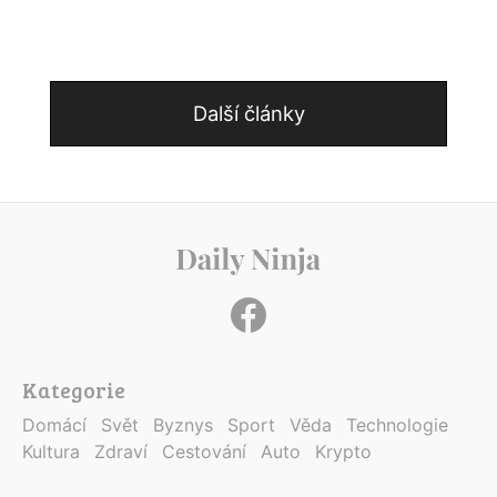
Další články
Kategorie
Domácí
Svět
Byznys
Sport
Věda
Technologie
Kultura
Zdraví
Cestování
Auto
Krypto