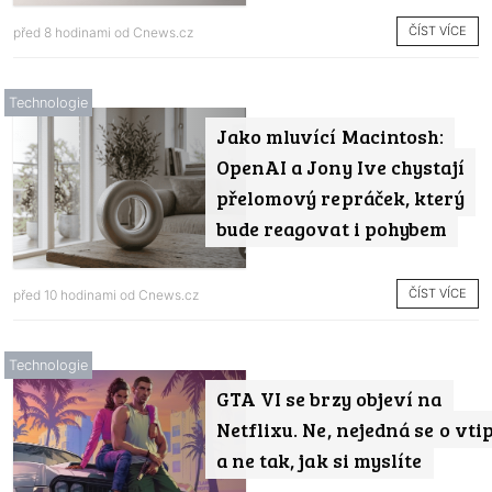
ČÍST VÍCE
před 8 hodinami od
Cnews.cz
Technologie
Jako mluvící Macintosh:
OpenAI a Jony Ive chystají
přelomový repráček, který
bude reagovat i pohybem
ČÍST VÍCE
před 10 hodinami od
Cnews.cz
Technologie
GTA VI se brzy objeví na
Netflixu. Ne, nejedná se o vti
a ne tak, jak si myslíte