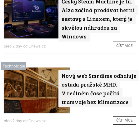
Český Steam Machine je tu.
Alza začíná prodávat herní
sestavy s Linuxem, který je
skvělou náhradou za
Windows
ČÍST VÍCE
před 2 dny od
Cnews.cz
Technologie
Nový web Smrdíme odhaluje
ostudu pražské MHD.
V reálném čase počítá
tramvaje bez klimatizace
ČÍST VÍCE
před 2 dny od
Cnews.cz