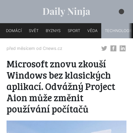
DOMÁCÍ
SVĚT
BYZNYS
SPORT
VĚDA
TECHNOLOGIE
před měsícem od
Cnews.cz
Microsoft znovu zkouší
Windows bez klasických
aplikací. Odvážný Project
Aion může změnit
používání počítačů