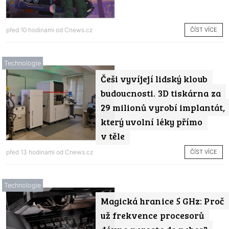
ČÍST VÍCE
před 10 hodinami od
Cnews.cz
Technologie
Češi vyvíjejí lidský kloub
budoucnosti. 3D tiskárna za
29 milionů vyrobí implantát,
který uvolní léky přímo
v těle
ČÍST VÍCE
před 13 hodinami od
Cnews.cz
Technologie
Magická hranice 5 GHz: Proč
už frekvence procesorů