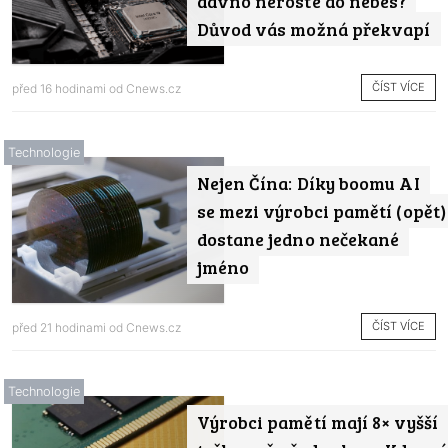
dávno neroste do nebes?
Důvod vás možná překvapí
ČÍST VÍCE
před 16 hodinami od
Cnews.cz
Technologie
Nejen Čína: Díky boomu AI
se mezi výrobci pamětí (opět)
dostane jedno nečekané
jméno
ČÍST VÍCE
před 21 hodinami od
Cnews.cz
Technologie
Výrobci pamětí mají 8× vyšší