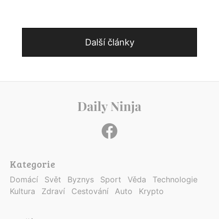
Další články
Kategorie
Domácí
Svět
Byznys
Sport
Věda
Technologie
Kultura
Zdraví
Cestování
Auto
Krypto