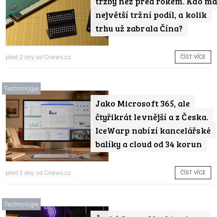
tržby než před rokem. Kdo má
největší tržní podíl, a kolik
trhu už zabrala Čína?
ČÍST VÍCE
před 2 dny od
Cnews.cz
Technologie
Jako Microsoft 365, ale
čtyřikrát levnější a z Česka.
IceWarp nabízí kancelářské
balíky a cloud od 34 korun
ČÍST VÍCE
před 2 dny od
Cnews.cz
Technologie