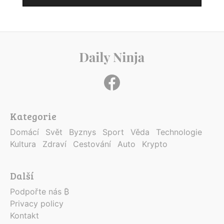
Kategorie
Domácí
Svět
Byznys
Sport
Věda
Technologie
Kultura
Zdraví
Cestování
Auto
Krypto
Další
Podpořte nás ₿
Privacy policy
Kontakt