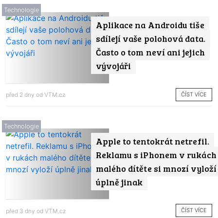
Technologie
Aplikace na Androidu tiše
sdílejí vaše polohová data.
Často o tom neví ani jejich
vývojáři
ČÍST VÍCE
před 2 dny od
VTM.cz
Technologie
Apple to tentokrát netrefil.
Reklamu s iPhonem v rukách
malého dítěte si mnozí vyloží
úplně jinak
ČÍST VÍCE
před 3 dny od
VTM.cz