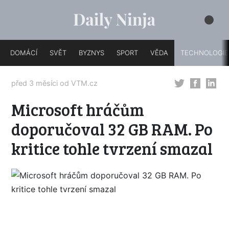
DOMÁCÍ
SVĚT
BYZNYS
SPORT
VĚDA
TECHNOLOGIE
před 3 měsíci od
VTM.cz
Microsoft hráčům
doporučoval 32 GB RAM. Po
kritice tohle tvrzení smazal