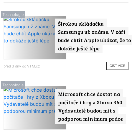
Technologie
Širokou skládačku
Samsungu už známe. V září
bude chtít Apple ukázat, že to
dokáže ještě lépe
ČÍST VÍCE
před 3 dny od
VTM.cz
Technologie
Microsoft chce dostat na
počítače i hry z Xboxu 360.
Vydavatelé budou mít s
podporou minimum práce