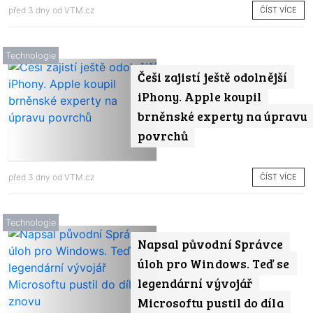
ČÍST VÍCE
před 3 dny od
VTM.cz
Technologie
Češi zajistí ještě odolnější
iPhony. Apple koupil
brněnské experty na úpravu
povrchů
ČÍST VÍCE
před 3 dny od
VTM.cz
Technologie
Napsal původní Správce
úloh pro Windows. Teď se
legendární vývojář
Microsoftu pustil do díla