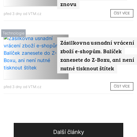
znovu
ČÍST VÍCE
před 3 dny od
VTM.cz
Technologie
Zásilkovna usnadní vrácení
zboží e-shopům. Balíček
zanesete do Z-Boxu, ani není
nutné tisknout štítek
ČÍST VÍCE
před 3 dny od
VTM.cz
Další články