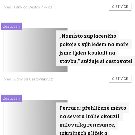
ČÍST VÍCE
před 11 dny od
Cestovinky.cz
Cestování
„Namísto zaplaceného
pokoje s výhledem na moře
jsme týden koukali na
stavbu,“ stěžuje si cestovatel
ČÍST VÍCE
před 12 dny od
Cestovinky.cz
Cestování
Ferrara: přehlížené město
na severu Itálie okouzlí
milovníky renesance,
tajuplných uliček a