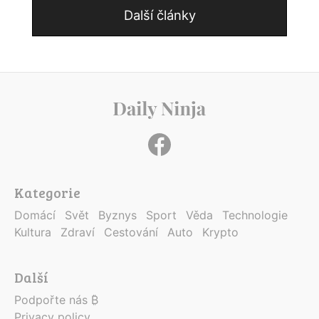
Další články
Kategorie
Domácí
Svět
Byznys
Sport
Věda
Technologie
Kultura
Zdraví
Cestování
Auto
Krypto
Další
Podpořte nás ₿
Privacy policy