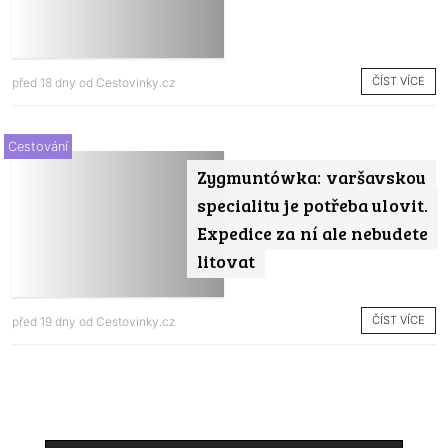
ČÍST VÍCE
před 18 dny od
Cestovinky.cz
Cestování
Zygmuntówka: varšavskou
specialitu je potřeba ulovit.
Expedice za ní ale nebudete
litovat
ČÍST VÍCE
před 19 dny od
Cestovinky.cz