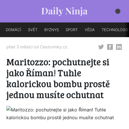
DOMÁCÍ
SVĚT
BYZNYS
SPORT
VĚDA
TECHNOLOGIE
před 3 měsíci od
Cestovinky.cz
Maritozzo: pochutnejte si
jako Říman! Tuhle
kalorickou bombu prostě
jednou musíte ochutnat