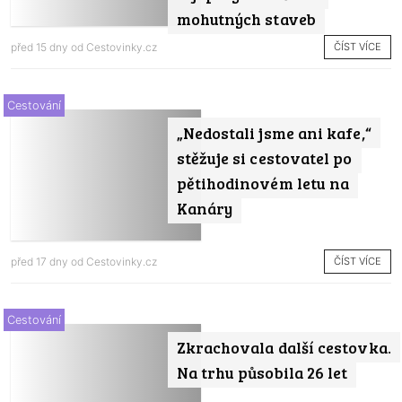
mohutných staveb
ČÍST VÍCE
před 15 dny od
Cestovinky.cz
Cestování
„Nedostali jsme ani kafe,“
stěžuje si cestovatel po
pětihodinovém letu na
Kanáry
ČÍST VÍCE
před 17 dny od
Cestovinky.cz
Cestování
Zkrachovala další cestovka.
Na trhu působila 26 let