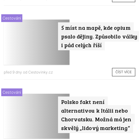
Cestování
5 míst na mapě, kde opium
psalo dějiny. Způsobilo války
i pád celých říší
ČÍST VÍCE
před 9 dny od
Cestovinky.cz
Cestování
Polsko fakt není
alternativou k Itálii nebo
Chorvatsku. Možná má jen
skvělý „lidový marketing“