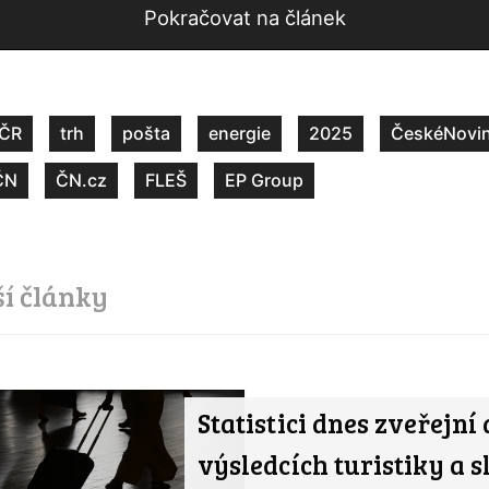
Pokračovat na článek
ČR
trh
pošta
energie
2025
ČeskéNovin
ČN
ČN.cz
FLEŠ
EP Group
ší články
Statistici dnes zveřejní 
výsledcích turistiky a s