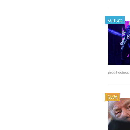
Kultura
před hodinou
Svět