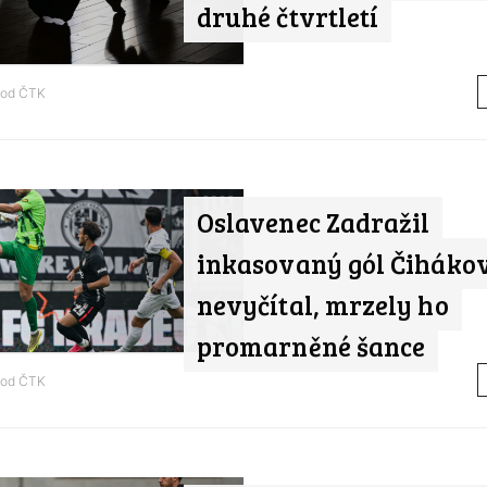
druhé čtvrtletí
 od
ČTK
Oslavenec Zadražil
inkasovaný gól Čiháko
nevyčítal, mrzely ho
promarněné šance
 od
ČTK