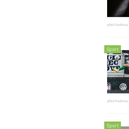
před hodinou
Sport
před hodinou
Sport