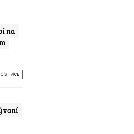
pí na
ím
ČÍST VÍCE
ývaní