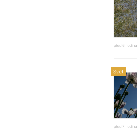
před 6 hodin
Svět
před 7 hodin