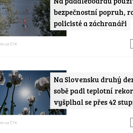
Na paddleboardu použí
bezpečnostní popruh, r
policisté a záchranáři
ami od
ČTK
Na Slovensku druhý de
sobě padl teplotní rekor
vyšplhal se přes 42 stu
ami od
ČTK