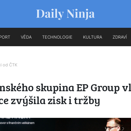
PORT
VĚDA
TECHNOLOGIE
KULTURA
ZDRAVÍ
ci od
ČTK
ínského skupina EP Group v
e zvýšila zisk i tržby