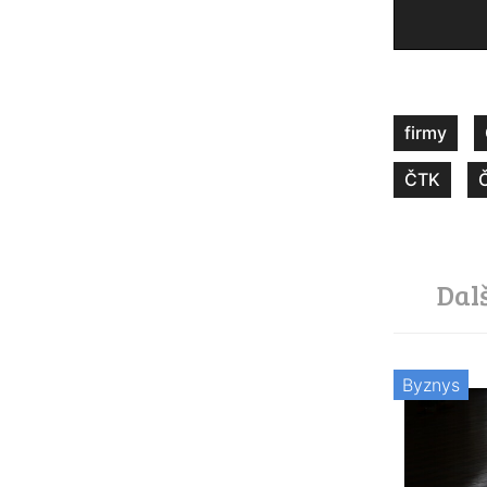
firmy
ČTK
Dal
Byznys