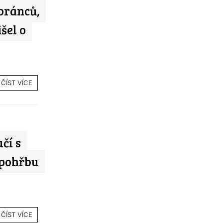
bránců,
šel o
ČÍST VÍCE
čí s
 pohřbu
ČÍST VÍCE