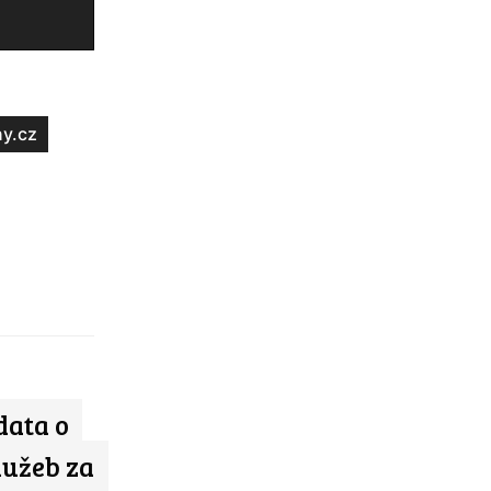
y.cz
data o
lužeb za