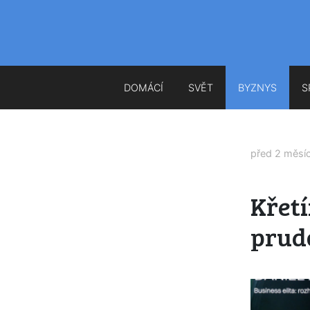
DOMÁCÍ
SVĚT
BYZNYS
S
před 2 měsí
Křet
prudc