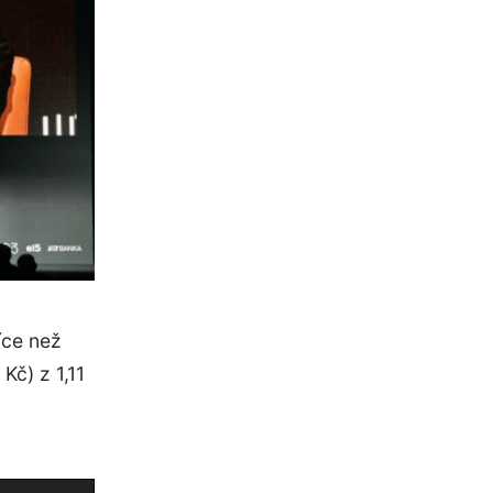
íce než
Kč) z 1,11