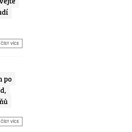
vejte
adí
ČÍST VÍCE
n po
d,
pňů
ČÍST VÍCE