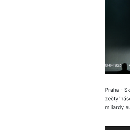
Praha - Sk
zečtyřnáso
miliardy e