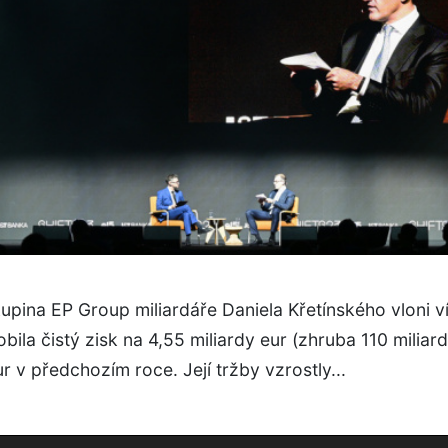
upina EP Group miliardáře Daniela Křetínského vloni v
bila čistý zisk na 4,55 miliardy eur (zhruba 110 miliard 
ur v předchozím roce. Její tržby vzrostly...