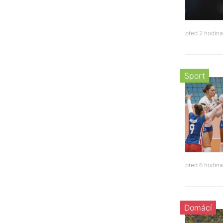
před 2 hodin
Sport
před 6 hodin
Domácí