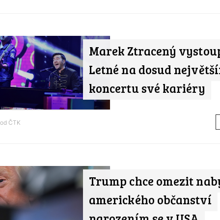
Marek Ztracený vystou
Letné na dosud největš
koncertu své kariéry
 od
ČTK
Trump chce omezit nab
amerického občanství
narozením se v USA