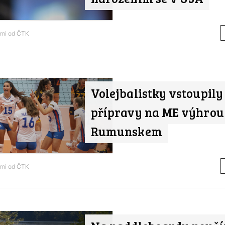
ami od
ČTK
Volejbalistky vstoupily
přípravy na ME výhrou
Rumunskem
ami od
ČTK