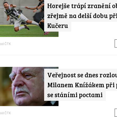
Horejše trápí zranění o
zřejmě na delší dobu při
Kučeru
 od
ČTK
Veřejnost se dnes rozlou
Milanem Knížákem při
se stáními poctami
 od
ČTK