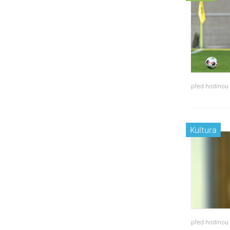
před hodinou
Kultura
před hodinou