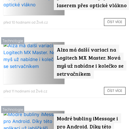
laserem přes optické vlákno
ČÍST VÍCE
před 10 hodinami od
Živě.cz
Technologie
Alza má další variaci na
Logitech MX Master. Nová
myš už nabídne i kolečko se
setrvačníkem
ČÍST VÍCE
před 11 hodinami od
Živě.cz
Technologie
Modré bubliny iMessage i
pro Android. Díky této