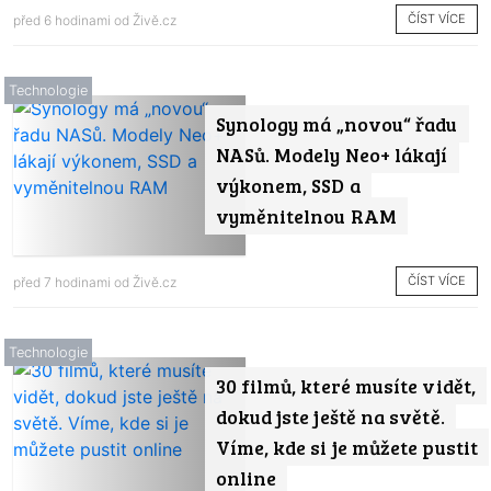
ČÍST VÍCE
před 6 hodinami od
Živě.cz
Technologie
Synology má „novou“ řadu
NASů. Modely Neo+ lákají
výkonem, SSD a
vyměnitelnou RAM
ČÍST VÍCE
před 7 hodinami od
Živě.cz
Technologie
30 filmů, které musíte vidět,
dokud jste ještě na světě.
Víme, kde si je můžete pustit
online