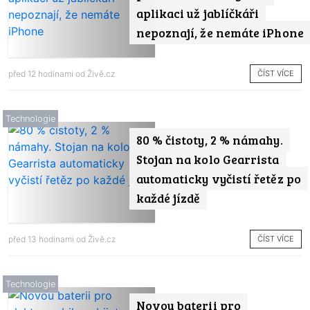
aplikaci už jablíčkáři
nepoznají, že nemáte iPhone
ČÍST VÍCE
před 12 hodinami od
Živě.cz
Technologie
80 % čistoty, 2 % námahy.
Stojan na kolo Gearrista
automaticky vyčistí řetěz po
každé jízdě
ČÍST VÍCE
před 13 hodinami od
Živě.cz
Technologie
Novou baterii pro