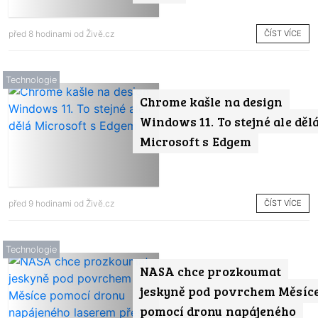
ČÍST VÍCE
před 8 hodinami od
Živě.cz
Technologie
Chrome kašle na design
Windows 11. To stejné ale děl
Microsoft s Edgem
ČÍST VÍCE
před 9 hodinami od
Živě.cz
Technologie
NASA chce prozkoumat
jeskyně pod povrchem Měsíc
pomocí dronu napájeného