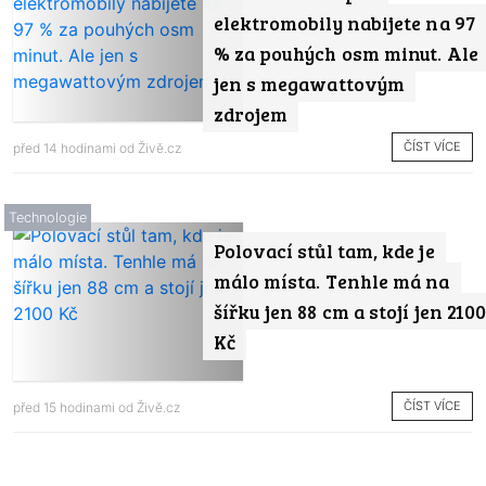
elektromobily nabijete na 97
% za pouhých osm minut. Ale
jen s megawattovým
zdrojem
ČÍST VÍCE
před 14 hodinami od
Živě.cz
Technologie
Polovací stůl tam, kde je
málo místa. Tenhle má na
šířku jen 88 cm a stojí jen 210
Kč
ČÍST VÍCE
před 15 hodinami od
Živě.cz