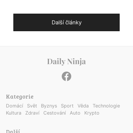
Další články
Kategorie
Domácí
Svět
Byznys
Sport
Věda
Technologie
Kultura
Zdraví
Cestování
Auto
Krypto
Další