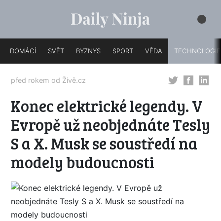
DOMÁCÍ
SVĚT
BYZNYS
SPORT
VĚDA
TECHNOLOGIE
před rokem od
Živě.cz
Konec elektrické legendy. V
Evropě už neobjednáte Tesly
S a X. Musk se soustředí na
modely budoucnosti