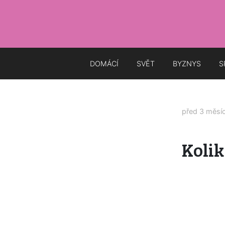
DOMÁCÍ
SVĚT
BYZNYS
S
před 3 měsí
Koli