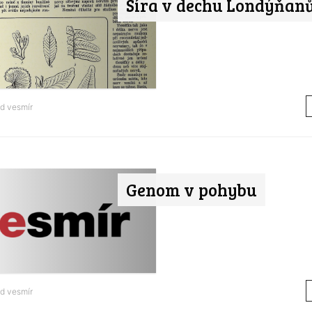
Síra v dechu Londýňan
od
vesmír
Genom v pohybu
od
vesmír