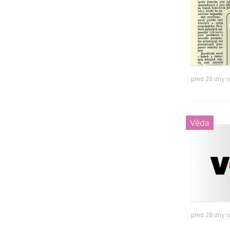
před 28 dny 
Věda
před 28 dny 