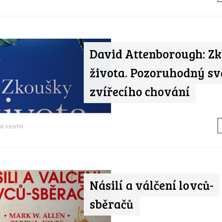
David Attenborough: Z
života. Pozoruhodný sv
zvířecího chování
od
vesmír
Násilí a válčení lovců-
sběračů