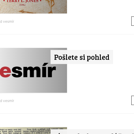
od
vesmír
Pošlete si pohled
od
vesmír