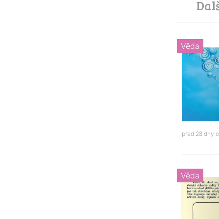
Dal
Věda
před 28 dny 
Věda