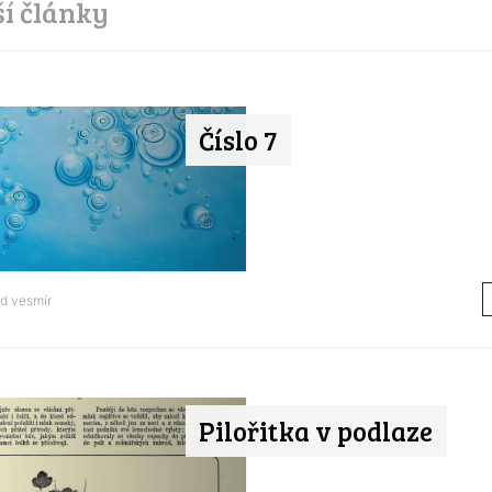
ší články
Číslo 7
od
vesmír
Pilořitka v podlaze