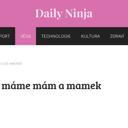
PORT
VĚDA
TECHNOLOGIE
KULTURA
ZDRAVÍ
ci od
vesmír
k máme mám a mamek