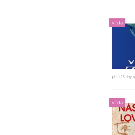
Věda
před 28 dny 
Věda