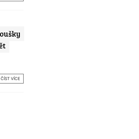
koušky
ět
ČÍST VÍCE