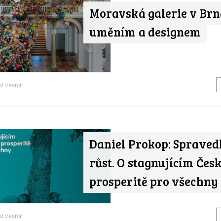
Moravská galerie v Brn
uměním a designem
od
vesmír
Daniel Prokop: Spraved
růst. O stagnujícím Čes
prosperitě pro všechny
od
vesmír