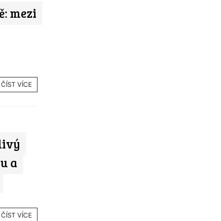
ě: mezi
ČÍST VÍCE
livý
ku a
ČÍST VÍCE