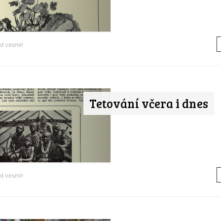
od
vesmír
Tetování včera i dnes
od
vesmír