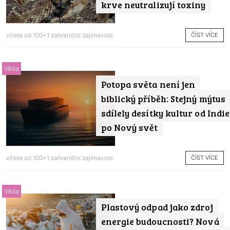
krve neutralizují toxiny
ČÍST VÍCE
včera od
100+1 zahraniční zajímavost
Věda
Potopa světa není jen
biblický příběh: Stejný mýtus
sdílely desítky kultur od Indie
po Nový svět
ČÍST VÍCE
včera od
100+1 zahraniční zajímavost
Věda
Plastový odpad jako zdroj
energie budoucnosti? Nová