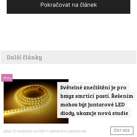
Pokračovat na článek
Další články
Věda
Světelné znečištění je pro
hmyz smrtící pastí. Řešením
mohou být jantarové LED
diody, ukazuje nová studie
ČÍST VÍCE
před 12 hodinami od
100+1 zahraniční zajímavost