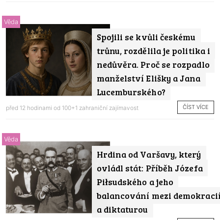
Věda
Spojili se kvůli českému
trůnu, rozdělila je politika i
nedůvěra. Proč se rozpadlo
manželství Elišky a Jana
Lucemburského?
ČÍST VÍCE
před 12 hodinami od
100+1 zahraniční zajímavost
Věda
Hrdina od Varšavy, který
ovládl stát: Příběh Józefa
Piłsudského a jeho
balancování mezi demokraci
a diktaturou