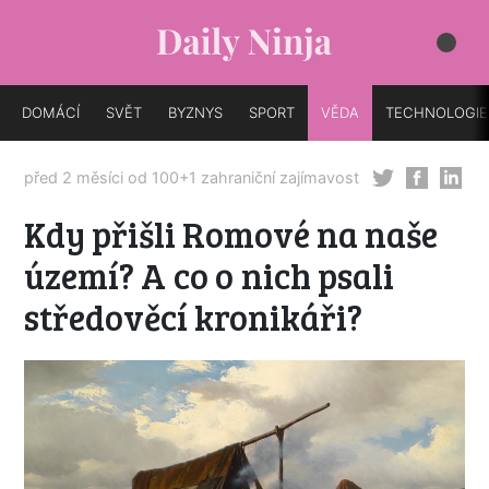
DOMÁCÍ
SVĚT
BYZNYS
SPORT
VĚDA
TECHNOLOGIE
před 2 měsíci od
100+1 zahraniční zajímavost
Kdy přišli Romové na naše
území? A co o nich psali
středověcí kronikáři?