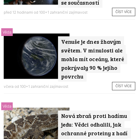
se současností
ČÍST VÍCE
před 12 hodinami od
100+1 zahraniční zajímavost
Věda
Venuše je dnes žhavým
světem. V minulosti ale
mohla mít oceány, které
pokrývaly 90 % jejího
povrchu
ČÍST VÍCE
včera od
100+1 zahraniční zajímavost
Věda
Nová zbraň proti hadímu
jedu: Vědci odhalili, jak
ochranné proteiny z hadí