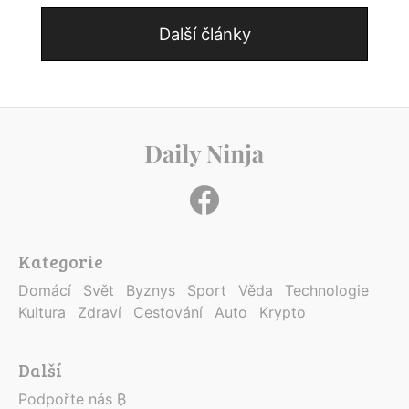
Další články
Kategorie
Domácí
Svět
Byznys
Sport
Věda
Technologie
Kultura
Zdraví
Cestování
Auto
Krypto
Další
Podpořte nás ₿