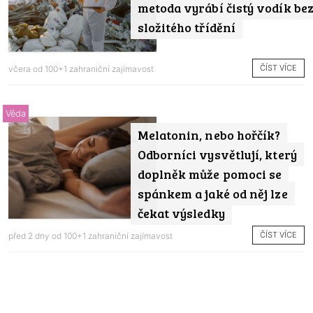
metoda vyrábí čistý vodík be
složitého třídění
ČÍST VÍCE
včera od
100+1 zahraniční zajímavost
Věda
Melatonin, nebo hořčík?
Odborníci vysvětlují, který
doplněk může pomoci se
spánkem a jaké od něj lze
čekat výsledky
ČÍST VÍCE
před 2 dny od
100+1 zahraniční zajímavost