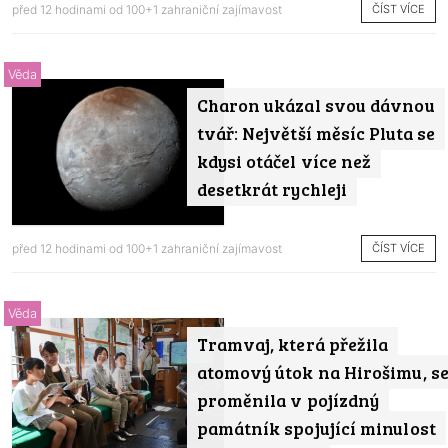
ČÍST VÍCE
před 12 hodinami od
100+1 zahraniční zajímavost
Věda
Charon ukázal svou dávnou
tvář: Největší měsíc Pluta se
kdysi otáčel více než
desetkrát rychleji
ČÍST VÍCE
před 12 hodinami od
100+1 zahraniční zajímavost
Věda
Tramvaj, která přežila
atomový útok na Hirošimu, s
proměnila v pojízdný
památník spojující minulost