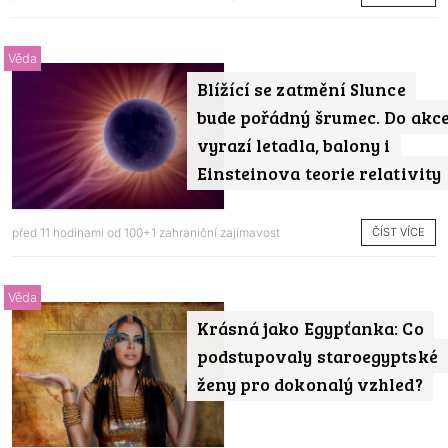
Věda
Blížící se zatmění Slunce
bude pořádný šrumec. Do akc
vyrazí letadla, balony i
Einsteinova teorie relativity
ČÍST VÍCE
před 11 hodinami od
100+1 zahraniční zajímavost
Věda
Krásná jako Egypťanka: Co
podstupovaly staroegyptské
ženy pro dokonalý vzhled?