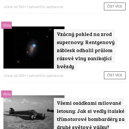
ČÍST VÍCE
včera od
100+1 zahraniční zajímavost
Věda
Vzácný pohled na zrod
supernovy: Rentgenový
záblesk odhalil průlom
rázové vlny zanikající
hvězdy
ČÍST VÍCE
včera od
100+1 zahraniční zajímavost
Věda
Všemi osádkami milované
letouny: Jak si vedly italské
třímotorové bombardéry za
druhé světové války?