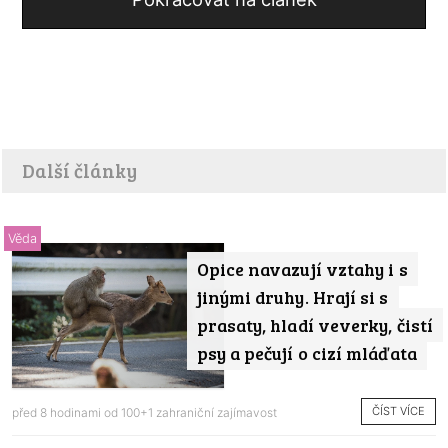
Další články
Věda
Opice navazují vztahy i s
jinými druhy. Hrají si s
prasaty, hladí veverky, čistí
psy a pečují o cizí mláďata
ČÍST VÍCE
před 8 hodinami od
100+1 zahraniční zajímavost