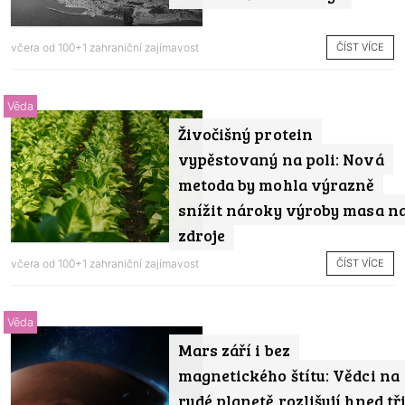
ČÍST VÍCE
včera od
100+1 zahraniční zajímavost
Věda
Živočišný protein
vypěstovaný na poli: Nová
metoda by mohla výrazně
snížit nároky výroby masa n
zdroje
ČÍST VÍCE
včera od
100+1 zahraniční zajímavost
Věda
Mars září i bez
magnetického štítu: Vědci na
rudé planetě rozlišují hned tř