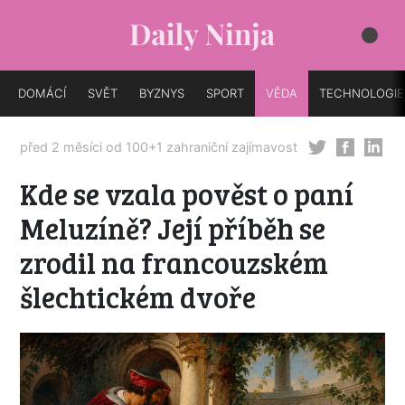
DOMÁCÍ
SVĚT
BYZNYS
SPORT
VĚDA
TECHNOLOGIE
před 2 měsíci od
100+1 zahraniční zajímavost
Kde se vzala pověst o paní
Meluzíně? Její příběh se
zrodil na francouzském
šlechtickém dvoře