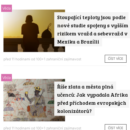
Věda
Stoupající teploty jsou podle
nové studie spojeny s vyšším
rizikem vražd a sebevražd v
Mexiku a Brazílii
ČÍST VÍCE
před 11 hodinami od
100+1 zahraniční zajímavost
Věda
Říše zlata a města plná
učenců: Jak vypadala Afrika
před příchodem evropských
kolonizátorů?
ČÍST VÍCE
před 11 hodinami od
100+1 zahraniční zajímavost