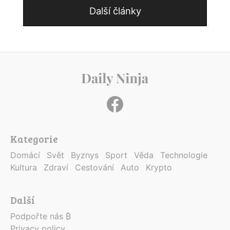
Další články
Kategorie
Domácí
Svět
Byznys
Sport
Věda
Technologie
Kultura
Zdraví
Cestování
Auto
Krypto
Další
Podpořte nás ₿
Privacy policy