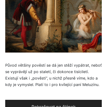
Původ většiny pověstí se dá jen stěží vypátrat, neboť
se vyprávějí už po staletí, či dokonce tisíciletí.
Existují však i „pověsti“, u nichž přesně víme, kdo a
kdy je vymyslel. Platí to i pro kvílející paní Meluzínu.
Pokračovat na článek