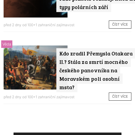
typy polárních září
ČÍST VÍCE
před 2 dny od
100+1 zahraniční zajímavost
Věda
Kdo zradil Přemysla Otakara
II.? Stála za smrtí mocného
českého panovníka na
Moravském poli osobní
msta?
ČÍST VÍCE
před 2 dny od
100+1 zahraniční zajímavost