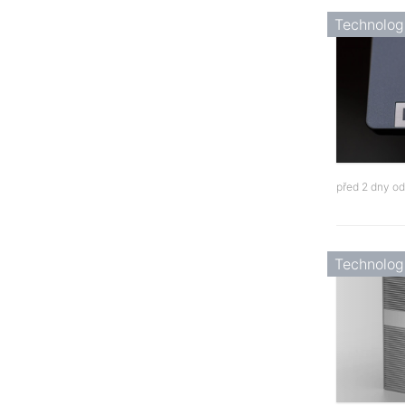
Technolog
před 2 dny o
Technolog