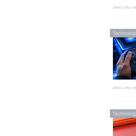
před 2 dny o
Technolog
před 2 dny o
Technolog