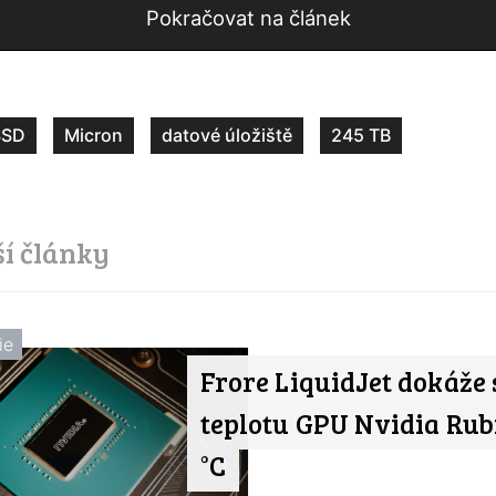
Pokračovat na článek
SSD
Micron
datové úložiště
245 TB
ší články
ie
Frore LiquidJet dokáže 
teplotu GPU Nvidia Rubi
°C