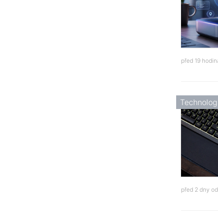
před 19 hodi
Technolog
před 2 dny o