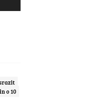
srazit
n o 10