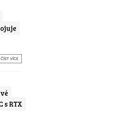
ojuje
ČÍST VÍCE
ové
C s RTX