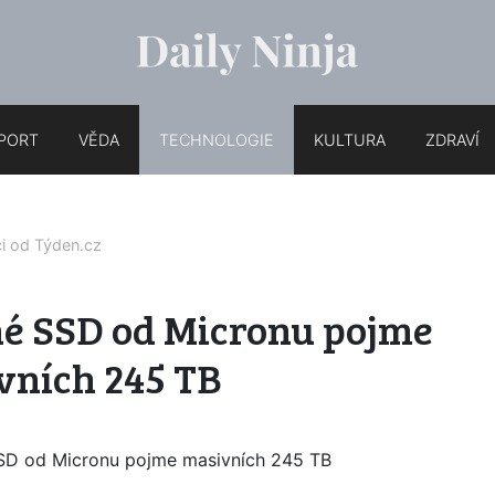
PORT
VĚDA
TECHNOLOGIE
KULTURA
ZDRAVÍ
ci od
Týden.cz
né SSD od Micronu pojme
vních 245 TB