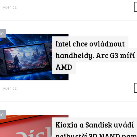
d
Týden.cz
ie
Intel chce ovládnout
handheldy. Arc G3 míří 
AMD
d
Týden.cz
ie
Kioxia a Sandisk uvádí
nejhustší 3D NAND pamě