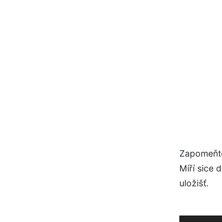
Zapomeňte
Míří sice 
uložišť.