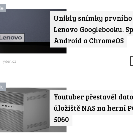
ie
Unikly snímky prvního
Lenovo Googlebooku. Sp
Android a ChromeOS
d
Týden.cz
ie
Youtuber přestavěl dat
úložiště NAS na herní P
5060