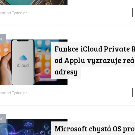
nami od
Týden.cz
ie
Funkce iCloud Private 
od Applu vyzrazuje reá
adresy
nami od
Týden.cz
ie
Microsoft chystá OS pro