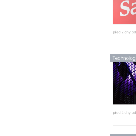
před 2 dny o
Technolog
před 2 dny o