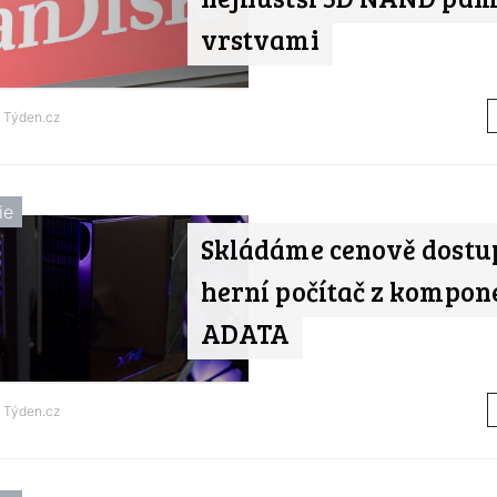
vrstvami
d
Týden.cz
ie
Skládáme cenově dostu
herní počítač z kompon
ADATA
d
Týden.cz