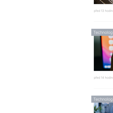
před 13 hodi
Technolog
před 14 hodi
Technolog