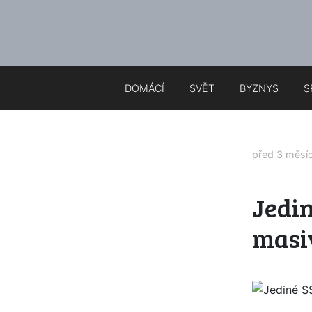
DOMÁCÍ
SVĚT
BYZNYS
S
před 3 měsí
Jedi
masi