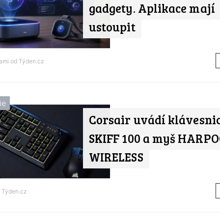
gadgety. Aplikace mají
ustoupit
nami od
Týden.cz
ie
Corsair uvádí klávesni
SKIFF 100 a myš HARPO
WIRELESS
d
Týden.cz