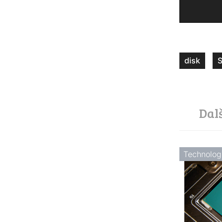
disk
Dal
Technolog