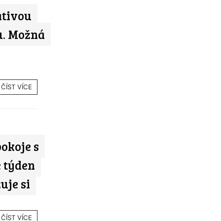
ativou
u. Možná
ČÍST VÍCE
okoje s
 týden
uje si
ČÍST VÍCE