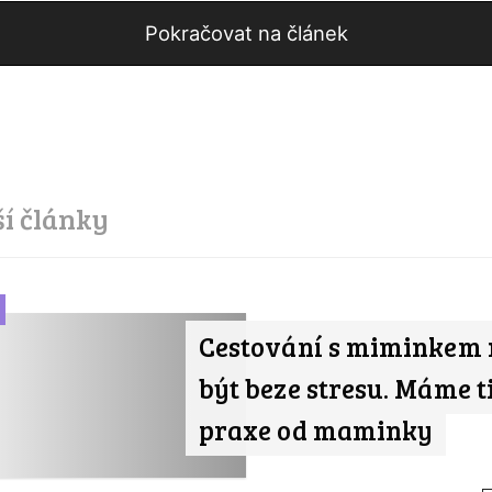
Pokračovat na článek
ší články
Cestování s miminkem
být beze stresu. Máme t
praxe od maminky