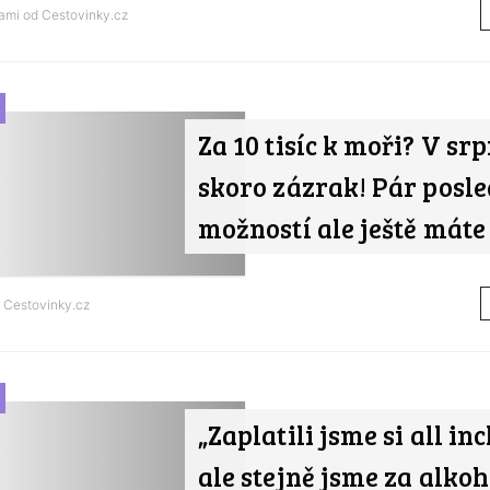
nami od
Cestovinky.cz
Za 10 tisíc k moři? V srp
skoro zázrak! Pár posl
možností ale ještě máte
d
Cestovinky.cz
„Zaplatili jsme si all inc
ale stejně jsme za alkoh