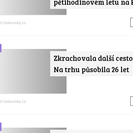
pětihodinovém letu na
od
Cestovinky.cz
Zkrachovala další cest
Na trhu působila 26 let
od
Cestovinky.cz