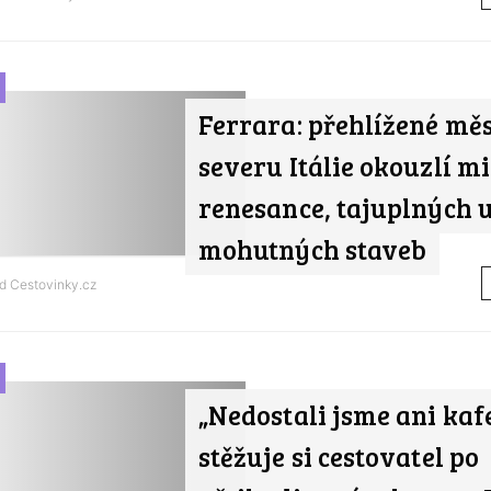
Ferrara: přehlížené mě
severu Itálie okouzlí m
renesance, tajuplných u
mohutných staveb
od
Cestovinky.cz
„Nedostali jsme ani kafe
stěžuje si cestovatel po