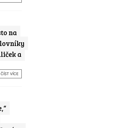
sto na
ilovníky
liček a
ČÍST VÍCE
,“