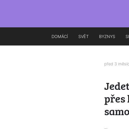
DOMÁCÍ
SVĚT
BYZNYS
S
před 3 měsí
Jedet
přes 
samo