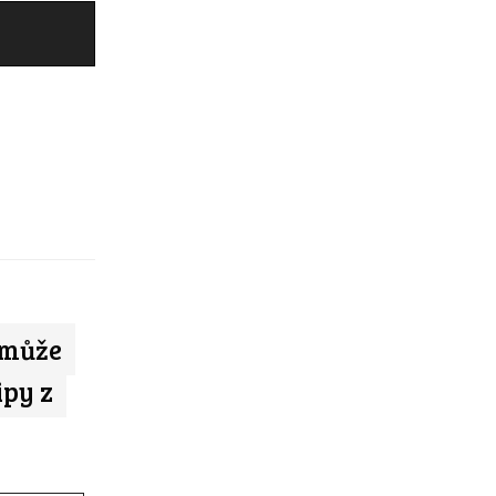
 může
ipy z