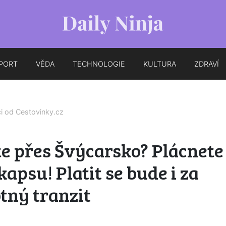
PORT
VĚDA
TECHNOLOGIE
KULTURA
ZDRAVÍ
ci od
Cestovinky.cz
e přes Švýcarsko? Plácnete
kapsu! Platit se bude i za
tný tranzit