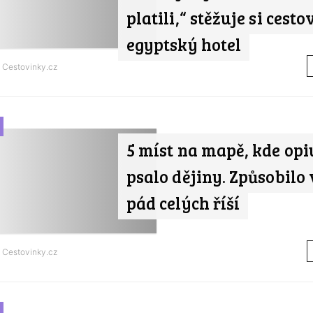
platili,“ stěžuje si cesto
egyptský hotel
d
Cestovinky.cz
5 míst na mapě, kde op
psalo dějiny. Způsobilo 
pád celých říší
d
Cestovinky.cz