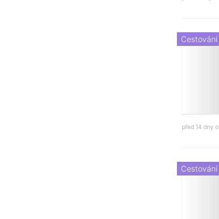
Cestování
před 14 dny 
Cestování