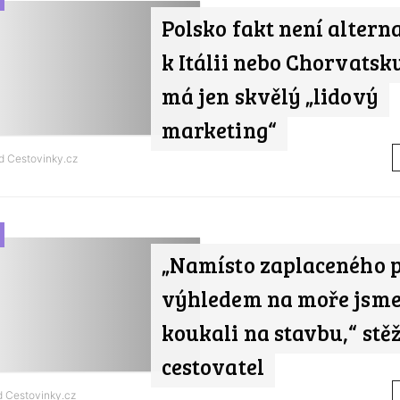
Polsko fakt není altern
k Itálii nebo Chorvatsk
má jen skvělý „lidový
marketing“
od
Cestovinky.cz
„Namísto zaplaceného p
výhledem na moře jsme
koukali na stavbu,“ stěž
cestovatel
od
Cestovinky.cz