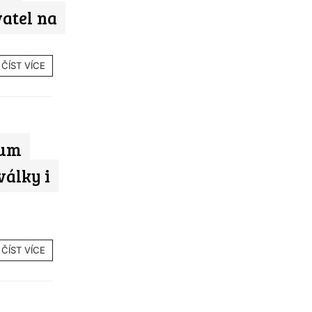
vatel na
ČÍST VÍCE
ium
války i
ČÍST VÍCE