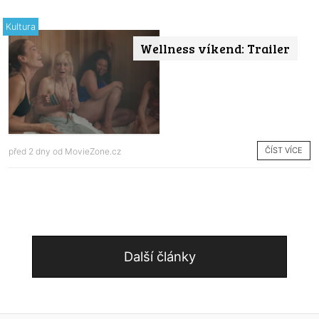
Kultura
Wellness víkend: Trailer
ČÍST VÍCE
před 2 dny od
MovieZone.cz
Další články