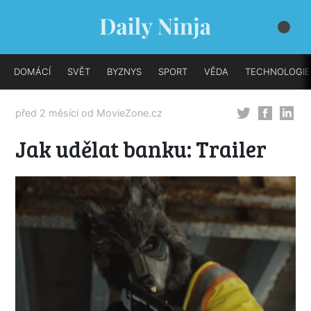
DOMÁCÍ
SVĚT
BYZNYS
SPORT
VĚDA
TECHNOLOGIE
před 2 měsíci od
MovieZone.cz
Jak udělat banku: Trailer