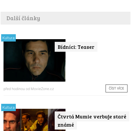
Další články
Kultura
Bídníci: Teaser
ČÍST VÍCE
před hodinou od
MovieZone.cz
Kultura
Čtvrtá Mumie verbuje staré
známé