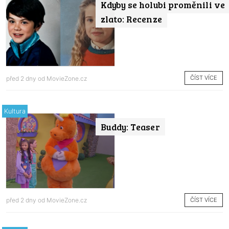
Kdyby se holubi proměnili ve
zlato: Recenze
ČÍST VÍCE
před 2 dny od
MovieZone.cz
Kultura
Buddy: Teaser
ČÍST VÍCE
před 2 dny od
MovieZone.cz