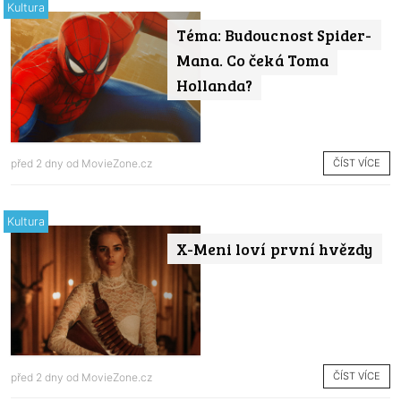
Kultura
Téma: Budoucnost Spider-
Mana. Co čeká Toma
Hollanda?
ČÍST VÍCE
před 2 dny od
MovieZone.cz
Kultura
X-Meni loví první hvězdy
ČÍST VÍCE
před 2 dny od
MovieZone.cz