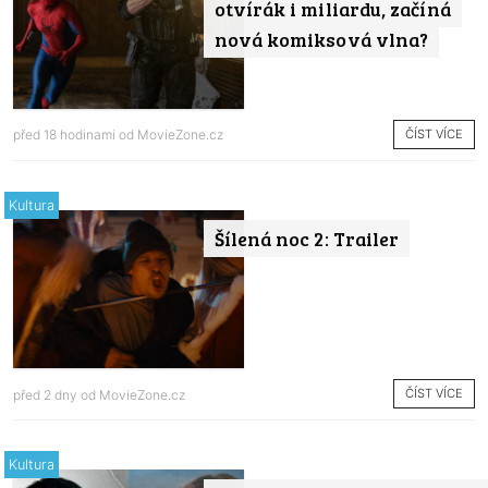
otvírák i miliardu, začíná
nová komiksová vlna?
ČÍST VÍCE
před 18 hodinami od
MovieZone.cz
Kultura
Šílená noc 2: Trailer
ČÍST VÍCE
před 2 dny od
MovieZone.cz
Kultura