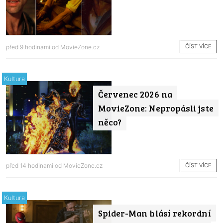
ČÍST VÍCE
před 9 hodinami od
MovieZone.cz
Kultura
Červenec 2026 na
MovieZone: Nepropásli jste
něco?
ČÍST VÍCE
před 14 hodinami od
MovieZone.cz
Kultura
Spider-Man hlásí rekordní