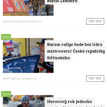
zůstal Lemmen
ČÍST VÍCE
před 40 minutami od
Sport.cz
Sport
Barum rallye bude bez lídra
mistrovství České republiky
Stříteského
ČÍST VÍCE
před hodinou od
Sport.cz
Sport
Hororový rok jednoho