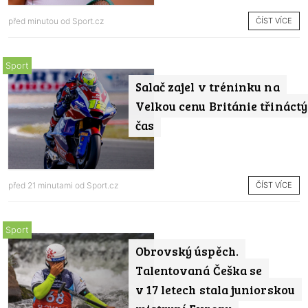
ČÍST VÍCE
před minutou od
Sport.cz
Sport
Salač zajel v tréninku na
Velkou cenu Británie třináctý
čas
ČÍST VÍCE
před 21 minutami od
Sport.cz
Sport
Obrovský úspěch.
Talentovaná Češka se
v 17 letech stala juniorskou