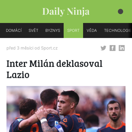
DOMÁCÍ
SVĚT
BYZNYS
SPORT
VĚDA
TECHNOLOGIE
před 3 měsíci od
Sport.cz
Inter Milán deklasoval
Lazio