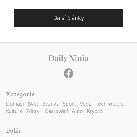
Další články
Kategorie
Domácí
Svět
Byznys
Sport
Věda
Technologie
Kultura
Zdraví
Cestování
Auto
Krypto
Další