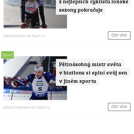
z nejlepších cyklistů loňské
sezony pokračuje
ČÍST VÍCE
před hodinou od
Sport.cz
Sport
Pětinásobný mistr světa
v biatlonu si splní svůj sen
v jiném sportu
ČÍST VÍCE
před 2 hodinami od
Sport.cz