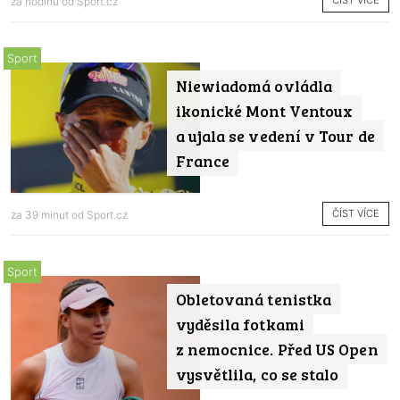
ČÍST VÍCE
za hodinu od
Sport.cz
Sport
Niewiadomá ovládla
ikonické Mont Ventoux
a ujala se vedení v Tour de
France
ČÍST VÍCE
za 39 minut od
Sport.cz
Sport
Obletovaná tenistka
vyděsila fotkami
z nemocnice. Před US Open
vysvětlila, co se stalo