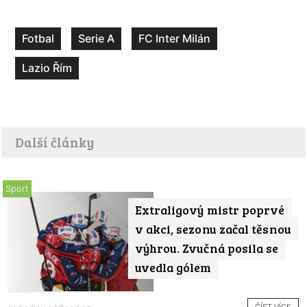
Fotbal
Serie A
FC Inter Milán
Lazio Řím
Další články
Sport
Extraligový mistr poprvé
v akci, sezonu začal těsnou
výhrou. Zvučná posila se
uvedla gólem