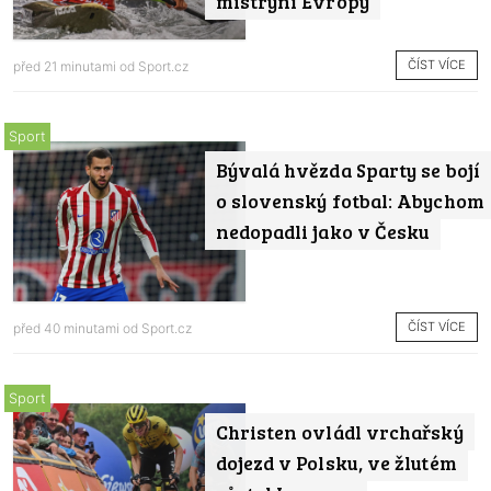
mistryní Evropy
ČÍST VÍCE
před 21 minutami od
Sport.cz
Sport
Bývalá hvězda Sparty se bojí
o slovenský fotbal: Abychom
nedopadli jako v Česku
ČÍST VÍCE
před 40 minutami od
Sport.cz
Sport
Christen ovládl vrchařský
dojezd v Polsku, ve žlutém