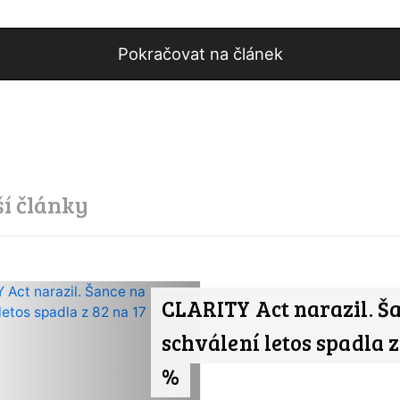
Pokračovat na článek
ší články
CLARITY Act narazil. Š
schválení letos spadla z
%