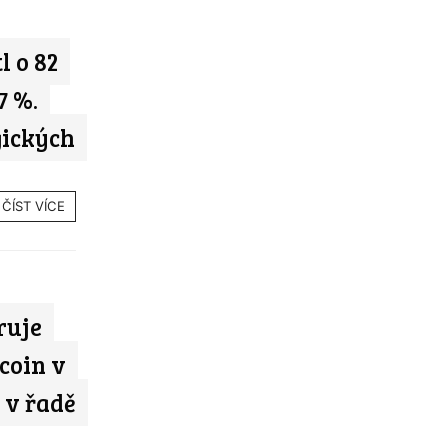
l o 82
7 %.
gických
ČÍST VÍCE
ruje
coin v
 v řadě