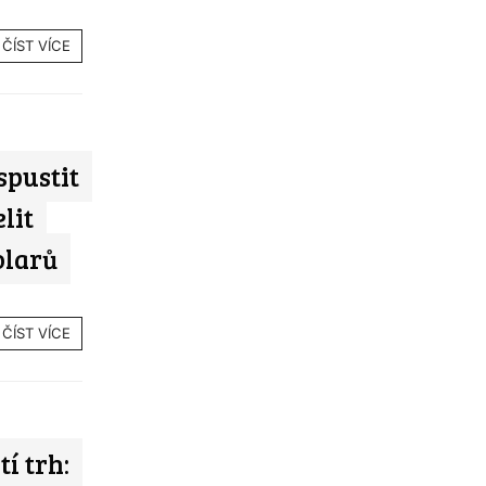
ČÍST VÍCE
spustit
lit
olarů
ČÍST VÍCE
í trh: