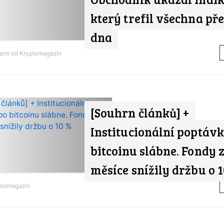
který trefil všechna př
dna
nami od
Kryptomagazín
[Souhrn článků] +
Institucionální poptávk
bitcoinu slábne. Fondy z
měsíce snížily držbu o 
ptomagazín