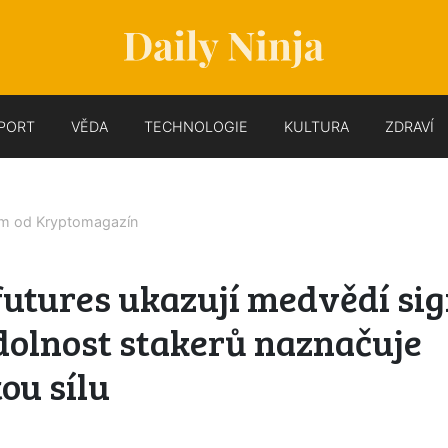
PORT
VĚDA
TECHNOLOGIE
KULTURA
ZDRAVÍ
em od
Kryptomagazín
utures ukazují medvědí sig
dolnost stakerů naznačuje
ou sílu