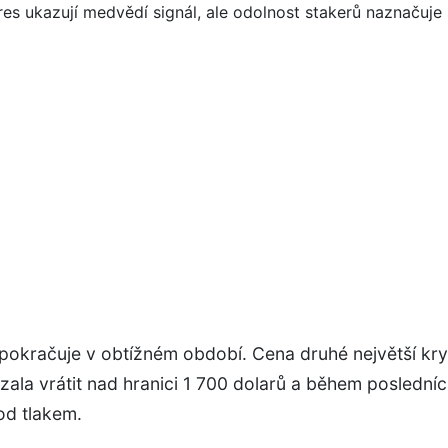
pokračuje v obtížném období. Cena druhé největší k
ala vrátit nad hranici 1 700 dolarů a během poslední
od tlakem.