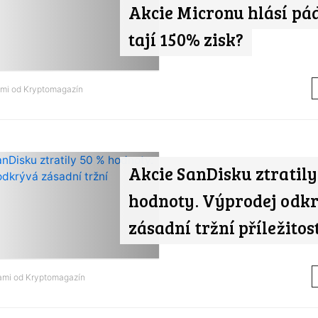
Akcie Micronu hlásí pád
tají 150% zisk?
ami od
Kryptomagazín
Akcie SanDisku ztratily
hodnoty. Výprodej odk
zásadní tržní příležitos
nami od
Kryptomagazín