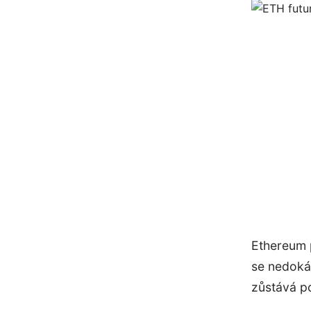
Ethereum 
se nedokáz
zůstává p