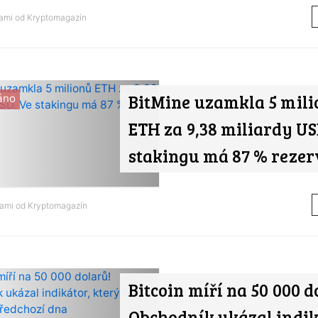
nami od
Kryptomagazín
BitMine uzamkla 5 mili
áno
ETH za 9,38 miliardy US
stakingu má 87 % rezer
nami od
Kryptomagazín
Bitcoin míří na 50 000 d
Obchodník ukázal indik