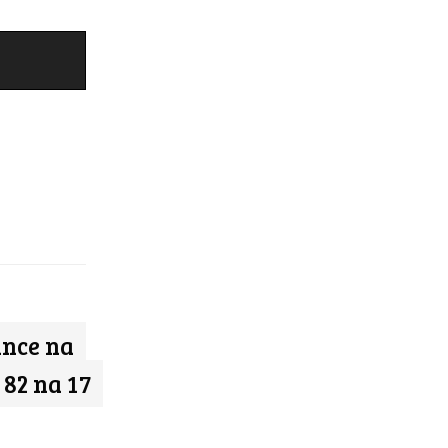
ance na
 82 na 17