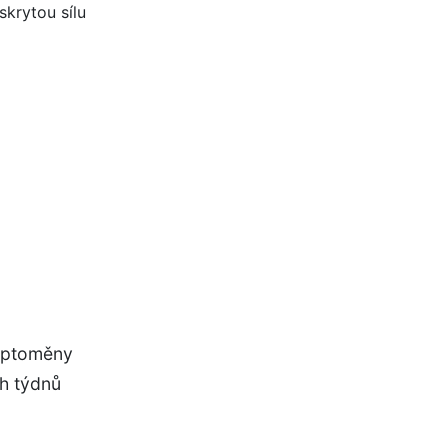
ryptoměny
ch týdnů