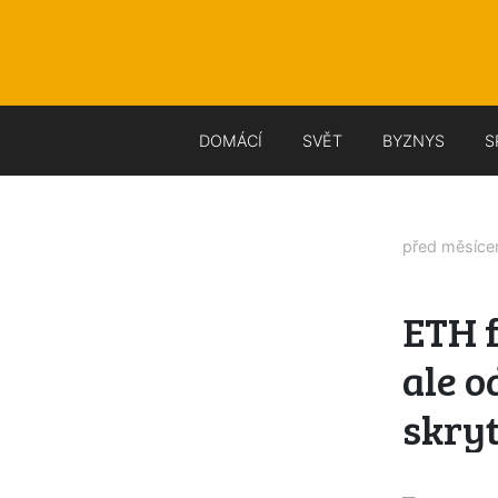
DOMÁCÍ
SVĚT
BYZNYS
S
před měsíc
ETH f
ale o
skryt