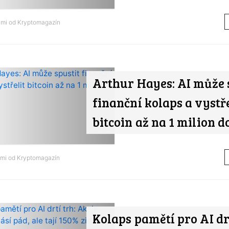
ami od
Kryptomagazín
Arthur Hayes: AI může 
finanční kolaps a vystře
bitcoin až na 1 milion d
ami od
Kryptomagazín
Kolaps pamětí pro AI drt