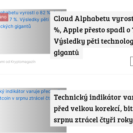
Cloud Alphabetu vyrost
áno
%, Apple přesto spadl o 
Výsledky pěti technolo
gigantů
nami od
Kryptomagazín
Technický indikátor va
před velkou korekcí, bit
srpnu ztrácel čtyři roky