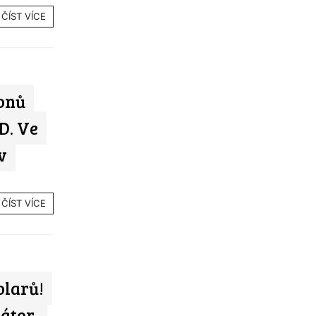
ČÍST VÍCE
onů
D. Ve
v
ČÍST VÍCE
olarů!
átor,