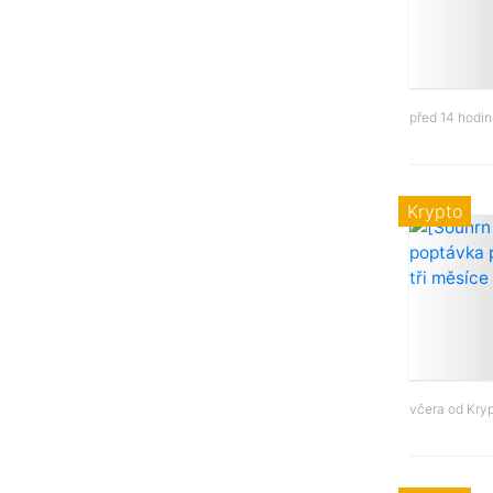
před 14 hodi
Krypto
včera od
Kry