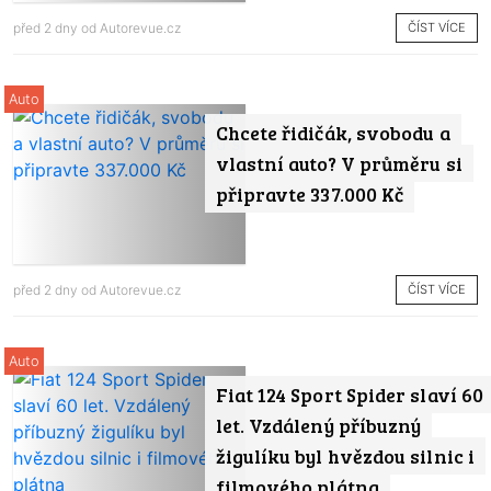
ČÍST VÍCE
před 2 dny od
Autorevue.cz
Auto
Chcete řidičák, svobodu a
vlastní auto? V průměru si
připravte 337.000 Kč
ČÍST VÍCE
před 2 dny od
Autorevue.cz
Auto
Fiat 124 Sport Spider slaví 60
let. Vzdálený příbuzný
žigulíku byl hvězdou silnic i
filmového plátna