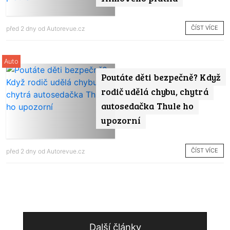
ČÍST VÍCE
před 2 dny od
Autorevue.cz
Auto
Poutáte děti bezpečně? Když
rodič udělá chybu, chytrá
autosedačka Thule ho
upozorní
ČÍST VÍCE
před 2 dny od
Autorevue.cz
Další články