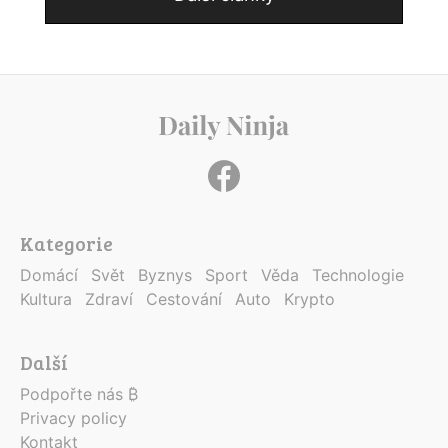
Kategorie
Domácí
Svět
Byznys
Sport
Věda
Technologie
Kultura
Zdraví
Cestování
Auto
Krypto
Další
Podpořte nás ₿
Privacy policy
Kontakt