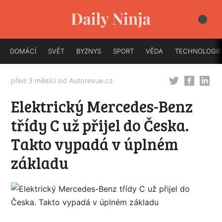
DOMÁCÍ
SVĚT
BYZNYS
SPORT
VĚDA
TECHNOLOGIE
před 3 měsíci od
Autorevue.cz
Elektrický Mercedes-Benz
třídy C už přijel do Česka.
Takto vypadá v úplném
základu