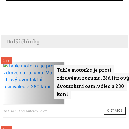
Další články
Auto
Tahle motorka je proti
zdravému rozumu. Má litrový
dvoutaktní osmiválec a 280
koní
ČÍST VÍCE
za 5 minut od
Autorevue.cz