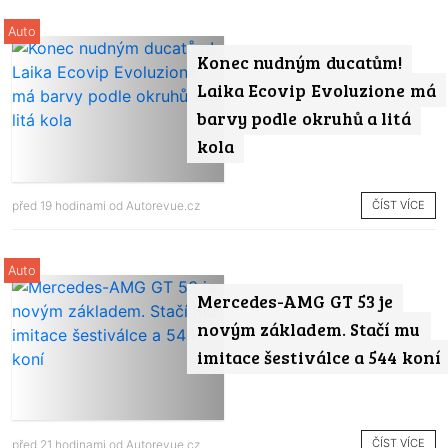
Auto
Konec nudným ducatům!
Laika Ecovip Evoluzione má
barvy podle okruhů a litá
kola
ČÍST VÍCE
před 19 hodinami od
Autorevue.cz
Auto
Mercedes-AMG GT 53 je
novým základem. Stačí mu
imitace šestiválce a 544 koní
ČÍST VÍCE
před 21 hodinami od
Autorevue.cz