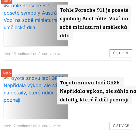
Auto
Tohle Porsche 911 je poseté
symboly Austrálie. Vozí na
sobě miniaturní umělecká
díla
ČÍST VÍCE
před 15 hodinami od
Autorevue.cz
Auto
Toyota znovu ladí GR86.
Nepřidala výkon, ale sáhla n
detaily, které řidiči poznají
ČÍST VÍCE
před 17 hodinami od
Autorevue.cz