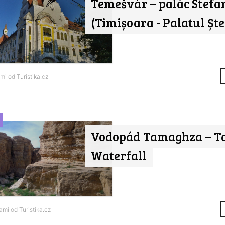
Temešvár – palác Stefa
(Timișoara - Palatul Șt
ami od
Turistika.cz
Vodopád Tamaghza – T
Waterfall
nami od
Turistika.cz