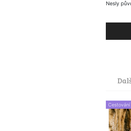
Nesly půvo
Dal
Cestování