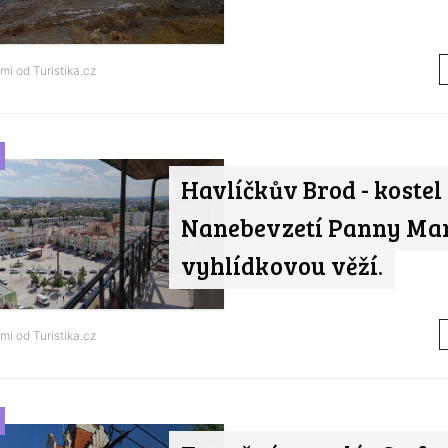
ami od
Turistika.cz
Havlíčkův Brod - kostel
Nanebevzetí Panny Mar
vyhlídkovou věží.
ami od
Turistika.cz