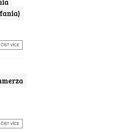
nia
efania)
ČÍST VÍCE
amerza
ČÍST VÍCE