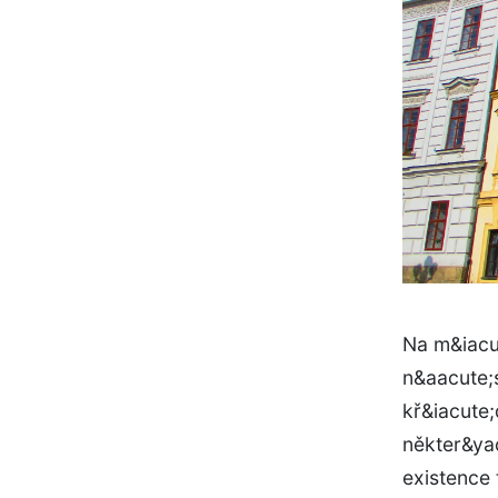
Na m&iacu
n&aacute;
kř&iacute
někter&ya
existence 