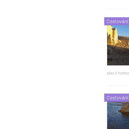
Cestování
před 5 hodin
Cestování