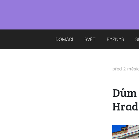
DOMÁCÍ
SVĚT
BYZNYS
S
před 2 měsí
Dům 
Hrad