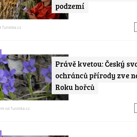
podzemí
od
Turistika.cz
Právě kvetou: Český sv
ochránců přírody zve n
Roku hořců
ami od
Turistika.cz