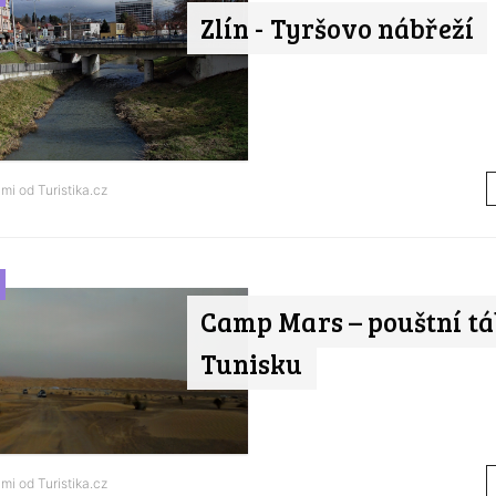
Zlín - Tyršovo nábřeží
ami od
Turistika.cz
Camp Mars – pouštní tá
Tunisku
ami od
Turistika.cz