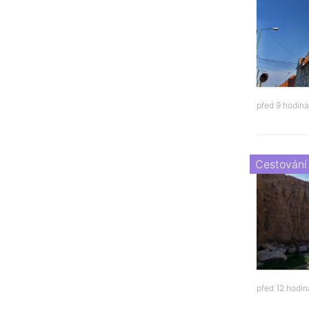
před 9 hodin
Cestování
před 12 hodi