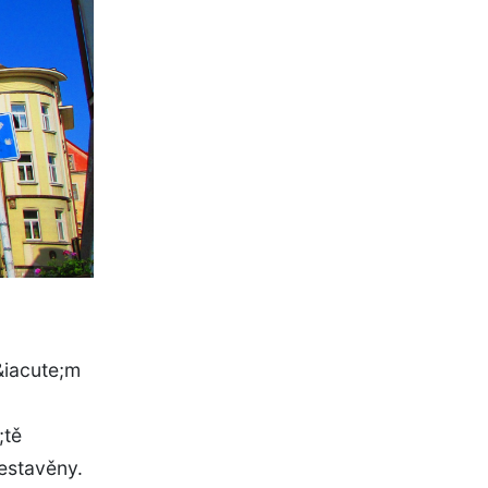
&iacute;m
;tě
řestavěny.