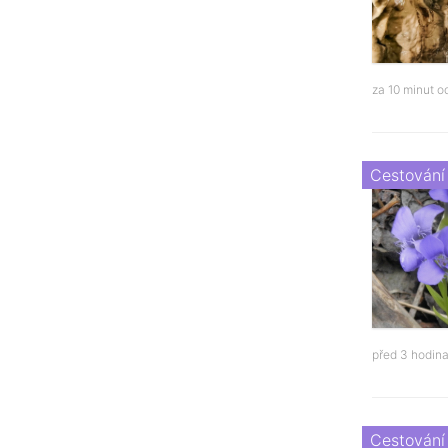
za 10 minut 
Cestování
před 3 hodin
Cestování