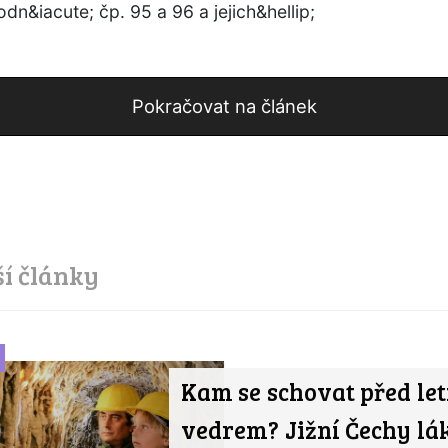
dn&iacute; čp. 95 a 96 a jejich&hellip;
Pokračovat na článek
ší články
Kam se schovat před le
vedrem? Jižní Čechy lák