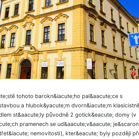
te;stě tohoto barokn&iacute;ho pal&aacute;ce s
stavbou a hlubok&yacute;m dvorn&iacute;m klasicistn
;dlem st&aacute;ly původně 2 gotick&eacute; domy (v
cute;ch pramenech se ud&aacute;v&aacute; je&scaron
třet&iacute; nemovitosti), kter&eacute; byly později p