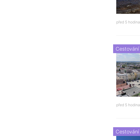
před 5 hodin
Cestování
před 5 hodin
Cestování