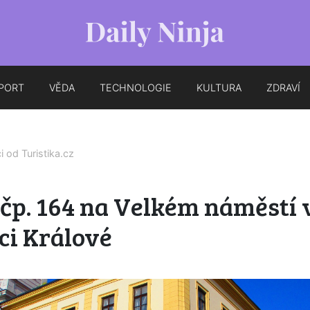
PORT
VĚDA
TECHNOLOGIE
KULTURA
ZDRAVÍ
ci od
Turistika.cz
čp. 164 na Velkém náměstí 
ci Králové