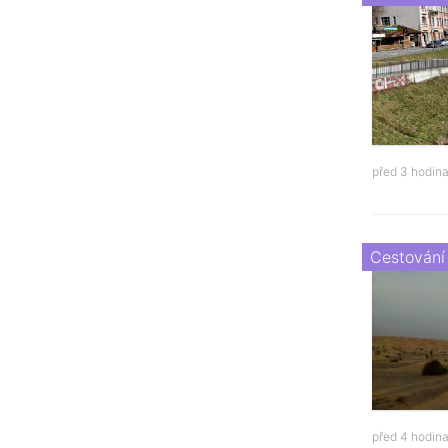
před 3 hodin
Cestování
před 4 hodin