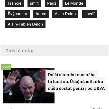
Francie
smrt
Paříž
Le Monde
Švýcarsko
herec
Alain Delon
závěť
Alain-Fabien Delon
Další články
Sport
Další skandál mocného
Infantina. Údajná milenka
měla dostat peníze od UEFA