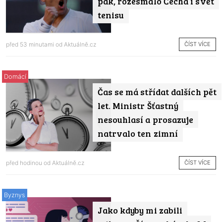
pak, rozesmálo Čecha i svět
tenisu
ČÍST VÍCE
před 53 minutami od
Aktuálně.cz
Domácí
Čas se má střídat dalších pět
let. Ministr Šťastný
nesouhlasí a prosazuje
natrvalo ten zimní
ČÍST VÍCE
před hodinou od
Aktuálně.cz
Byznys
Jako kdyby mi zabili