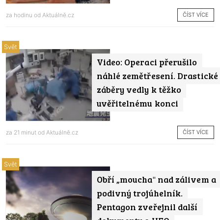
ČÍST VÍCE
za hodinu od
Aktuálně.cz
Svět
Video: Operaci přerušilo
náhlé zemětřesení. Drastické
záběry vedly k těžko
uvěřitelnému konci
ČÍST VÍCE
za 21 minut od
Aktuálně.cz
Svět
Obří „moucha" nad zálivem a
podivný trojúhelník.
Pentagon zveřejnil další