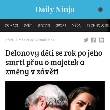
DOMÁCÍ
SVĚT
BYZNYS
SPORT
VĚDA
TECHNOLOGIE
před 11 měsíci od
Aktuálně.cz
Delonovy děti se rok po jeho
smrti přou o majetek a
změny v závěti