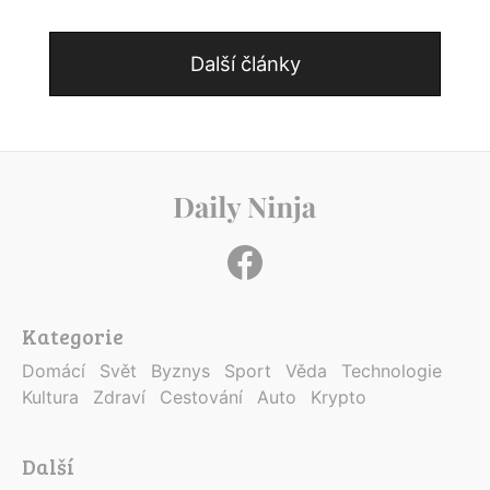
Další články
Kategorie
Domácí
Svět
Byznys
Sport
Věda
Technologie
Kultura
Zdraví
Cestování
Auto
Krypto
Další