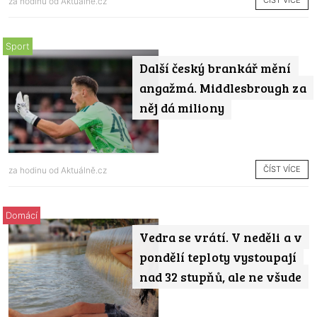
ČÍST VÍCE
za hodinu od
Aktuálně.cz
Sport
Další český brankář mění
angažmá. Middlesbrough za
něj dá miliony
ČÍST VÍCE
za hodinu od
Aktuálně.cz
Domácí
Vedra se vrátí. V neděli a v
pondělí teploty vystoupají
nad 32 stupňů, ale ne všude