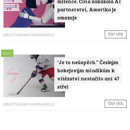
milence. Čína zakázala AI
partnerství, Amerika je
omezuje
ČÍST VÍCE
před 2 hodinami od
Aktuálně.cz
Sport
"Je to neúspěch.“ Českým
hokejovým mladíkům k
vítězství nestačilo ani 47
střel
ČÍST VÍCE
před 2 hodinami od
Aktuálně.cz