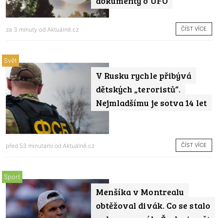
dokumenty o UFO
ČÍST VÍCE
za 3 minuty od
Aktuálně.cz
Svět
V Rusku rychle přibývá
dětských „teroristů“.
Nejmladšímu je sotva 14 let
ČÍST VÍCE
před 53 minutami od
Aktuálně.cz
Sport
Menšíka v Montrealu
obtěžoval divák. Co se stalo