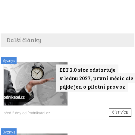
Další články
Byznys
EET 2.0 sice odstartuje
v lednu 2027, první měsíc ale
půjde jen o pilotní provoz
ČÍST VÍCE
před 2 dny od
Podnikatel.cz
Byznys