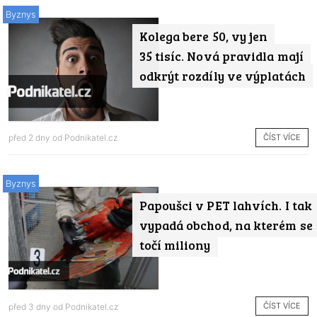
Byznys
Kolega bere 50, vy jen
35 tisíc. Nová pravidla mají
odkrýt rozdíly ve výplatách
ČÍST VÍCE
před 2 dny od
Podnikatel.cz
Byznys
Papoušci v PET lahvích. I tak
vypadá obchod, na kterém se
točí miliony
ČÍST VÍCE
před 3 dny od
Podnikatel.cz