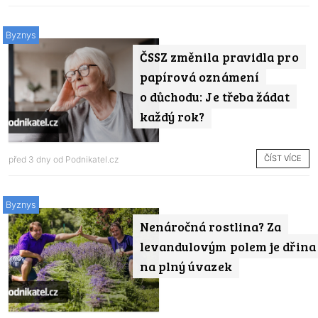
Byznys
ČSSZ změnila pravidla pro
papírová oznámení
o důchodu: Je třeba žádat
každý rok?
ČÍST VÍCE
před 3 dny od
Podnikatel.cz
Byznys
Nenáročná rostlina? Za
levandulovým polem je dřina
na plný úvazek