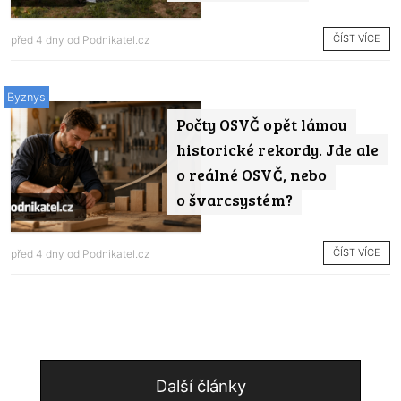
ČÍST VÍCE
před 4 dny od
Podnikatel.cz
Byznys
Počty OSVČ opět lámou
historické rekordy. Jde ale
o reálné OSVČ, nebo
o švarcsystém?
ČÍST VÍCE
před 4 dny od
Podnikatel.cz
Další články