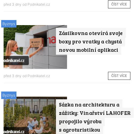
ČÍST VÍCE
před 3 dny od
Podnikatel.cz
Byznys
Zásilkovna otevírá svoje
boxy pro vratky a chystá
novou mobilní aplikaci
ČÍST VÍCE
před 3 dny od
Podnikatel.cz
Byznys
Sázka na architekturu a
zážitky: Vinařství LAHOFER
propojilo výrobu
s agroturistikou