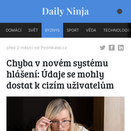
DOMÁCÍ
SVĚT
BYZNYS
SPORT
VĚDA
TECHNOLOGIE
před 2 měsíci od
Podnikatel.cz
Chyba v novém systému
hlášení: Údaje se mohly
dostat k cizím uživatelům