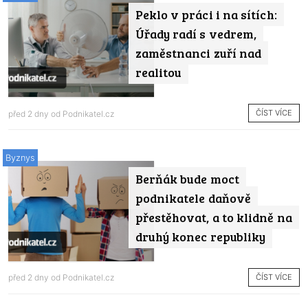
Peklo v práci i na sítích:
Úřady radí s vedrem,
zaměstnanci zuří nad
realitou
ČÍST VÍCE
před 2 dny od
Podnikatel.cz
Byznys
Berňák bude moct
podnikatele daňově
přestěhovat, a to klidně na
druhý konec republiky
ČÍST VÍCE
před 2 dny od
Podnikatel.cz