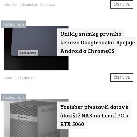
ČÍST VÍCE
před 20 hodinami od
Týden.cz
Technologie
Unikly snímky prvního
Lenovo Googlebooku. Spojuje
Android a ChromeOS
ČÍST VÍCE
včera od
Týden.cz
Technologie
Youtuber přestavěl datové
úložiště NAS na herní PC s
RTX 5060