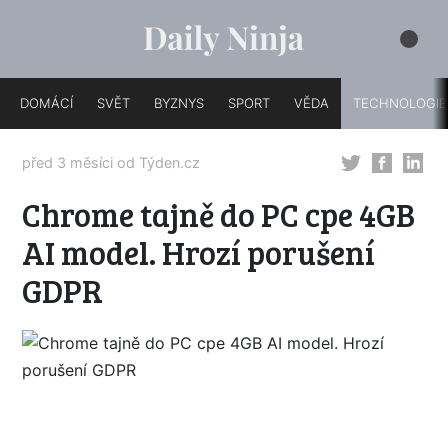
DOMÁCÍ
SVĚT
BYZNYS
SPORT
VĚDA
TECHNOLOGIE
před 3 měsíci od
Týden.cz
Chrome tajně do PC cpe 4GB
AI model. Hrozí porušení
GDPR