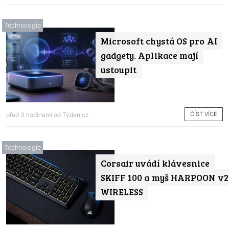
Technologie
Microsoft chystá OS pro AI
gadgety. Aplikace mají
ustoupit
ČÍST VÍCE
před 3 hodinami od
Týden.cz
Technologie
Corsair uvádí klávesnice
SKIFF 100 a myš HARPOON v2
WIRELESS