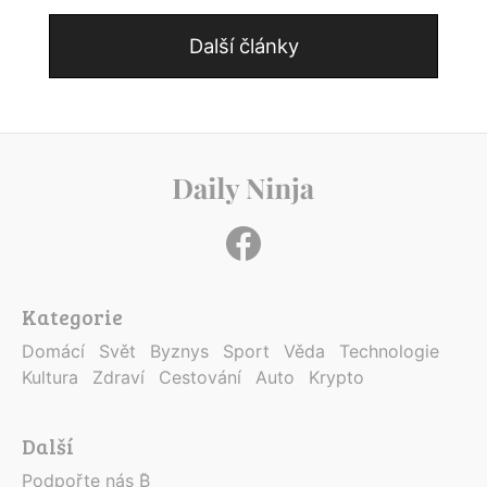
Další články
Kategorie
Domácí
Svět
Byznys
Sport
Věda
Technologie
Kultura
Zdraví
Cestování
Auto
Krypto
Další
Podpořte nás ₿