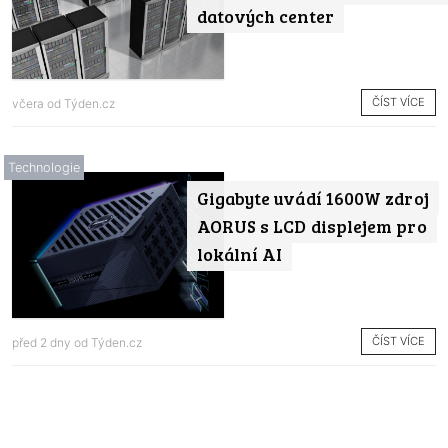
datových center
ČÍST VÍCE
včera od
Týden.cz
Technologie
Gigabyte uvádí 1600W zdroj
AORUS s LCD displejem pro
lokální AI
ČÍST VÍCE
před 2 dny od
Týden.cz