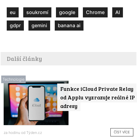
eu
soukromí
google
Chrome
AI
gdpr
gemini
banana ai
Další články
Technologie
Funkce iCloud Private Relay
od Applu vyzrazuje reálné IP
adresy
ČÍST VÍCE
za hodinu od
Týden.cz