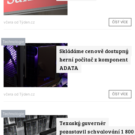
ČÍST VÍCE
včera od
Týden.cz
Technologie
Skládáme cenově dostupný
herní počítač z komponent
ADATA
ČÍST VÍCE
včera od
Týden.cz
Technologie
Texaský guvernér
pozastavil schvalování 1 800