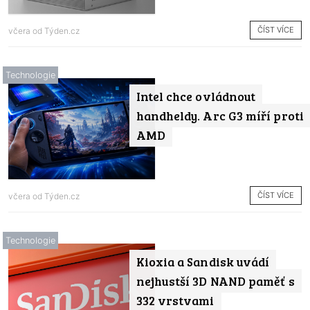
ČÍST VÍCE
včera od
Týden.cz
Technologie
Intel chce ovládnout
handheldy. Arc G3 míří proti
AMD
ČÍST VÍCE
včera od
Týden.cz
Technologie
Kioxia a Sandisk uvádí
nejhustší 3D NAND paměť s
332 vrstvami