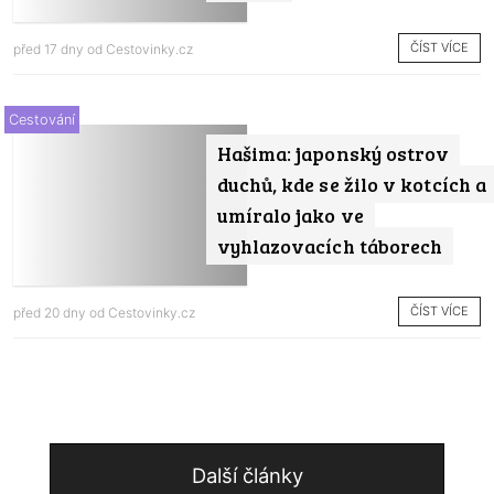
ČÍST VÍCE
před 17 dny od
Cestovinky.cz
Cestování
Hašima: japonský ostrov
duchů, kde se žilo v kotcích a
umíralo jako ve
vyhlazovacích táborech
ČÍST VÍCE
před 20 dny od
Cestovinky.cz
Další články