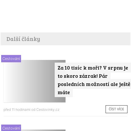
Další články
Cestování
Za 10 tisíc k moři? V srpnu je
to skoro zázrak! Pár
posledních možností ale ještě
máte
ČÍST VÍCE
před 11 hodinami od
Cestovinky.cz
Cestování