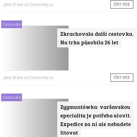
ČÍST VÍCE
před 15 dny od
Cestovinky.cz
Cestování
Zkrachovala další cestovka.
Na trhu působila 26 let
ČÍST VÍCE
před 16 dny od
Cestovinky.cz
Cestování
Zygmuntówka: varšavskou
specialitu je potřeba ulovit.
Expedice za ní ale nebudete
litovat