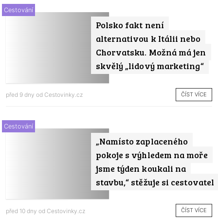
Cestování
Polsko fakt není
alternativou k Itálii nebo
Chorvatsku. Možná má jen
skvělý „lidový marketing“
ČÍST VÍCE
před 9 dny od
Cestovinky.cz
Cestování
„Namísto zaplaceného
pokoje s výhledem na moře
jsme týden koukali na
stavbu,“ stěžuje si cestovatel
ČÍST VÍCE
před 10 dny od
Cestovinky.cz