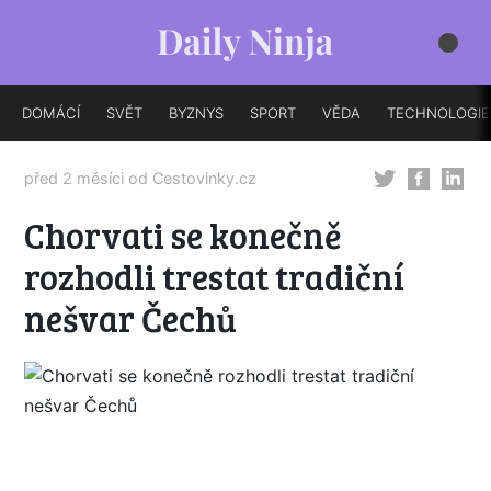
DOMÁCÍ
SVĚT
BYZNYS
SPORT
VĚDA
TECHNOLOGIE
před 2 měsíci od
Cestovinky.cz
Chorvati se konečně
rozhodli trestat tradiční
nešvar Čechů