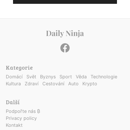
Kategorie
Domácí
Svět
Byznys
Sport
Věda
Technologie
Kultura
Zdraví
Cestování
Auto
Krypto
Další
Podpořte nás ₿
Privacy policy
Kontakt