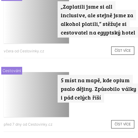
„Zaplatili jsme si all
inclusive, ale stejně jsme za
alkohol platili,“ stěžuje si
cestovatel na egyptský hotel
ČÍST VÍCE
včera od
Cestovinky.cz
Cestování
5 míst na mapě, kde opium
psalo dějiny. Způsobilo války
i pád celých říší
ČÍST VÍCE
před 7 dny od
Cestovinky.cz