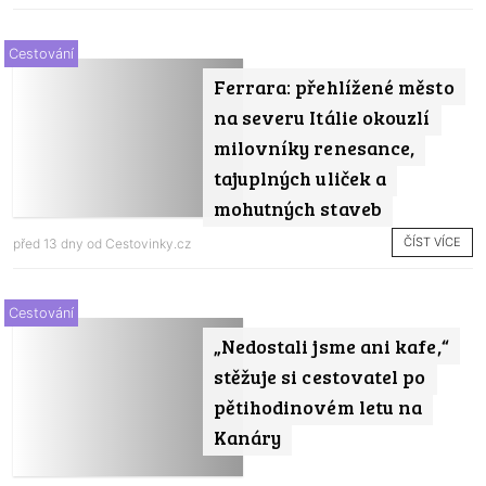
Cestování
Ferrara: přehlížené město
na severu Itálie okouzlí
milovníky renesance,
tajuplných uliček a
mohutných staveb
ČÍST VÍCE
před 13 dny od
Cestovinky.cz
Cestování
„Nedostali jsme ani kafe,“
stěžuje si cestovatel po
pětihodinovém letu na
Kanáry