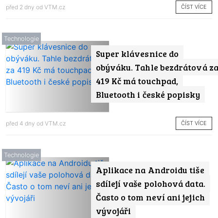
ČÍST VÍCE
před 2 dny od
VTM.cz
Technologie
Super klávesnice do
obýváku. Tahle bezdrátová z
419 Kč má touchpad,
Bluetooth i české popisky
ČÍST VÍCE
před 4 dny od
VTM.cz
Technologie
Aplikace na Androidu tiše
sdílejí vaše polohová data.
Často o tom neví ani jejich
vývojáři