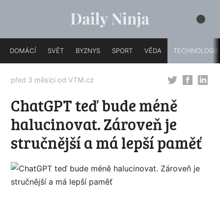
DOMÁCÍ
SVĚT
BYZNYS
SPORT
VĚDA
TECHNOLOGIE
před 3 měsíci od
VTM.cz
ChatGPT teď bude méně
halucinovat. Zároveň je
stručnější a má lepší paměť