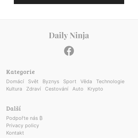
Kategorie
Domácí
Svět
Byznys
Sport
Věda
Technologie
Kultura
Zdraví
Cestování
Auto
Krypto
Další
Podpořte nás ₿
Privacy policy
Kontakt