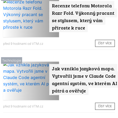
Recenze telefonu Motorola
Razr Fold. Výkonný pracant
se stylusem, který vám
přiroste k ruce
ČÍST VÍCE
před 9 hodinami od
VTM.cz
Technologie
Jak vznikla jazyková mapa.
Vytvořili jsme v Claude Code
agentní systém, ve kterém AI
pátrá a ověřuje
ČÍST VÍCE
před 9 hodinami od
VTM.cz