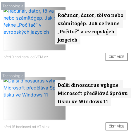
Technologie
Računar, dator, tölva nebo
számítógép. Jak se řekne
„Počítač“ v evropských
jazycích
ČÍST VÍCE
před 9 hodinami od
VTM.cz
Technologie
Další dinosaurus vyhyne.
Microsoft předělává Správu
tisku ve Windows 11
ČÍST VÍCE
před 15 hodinami od
VTM.cz