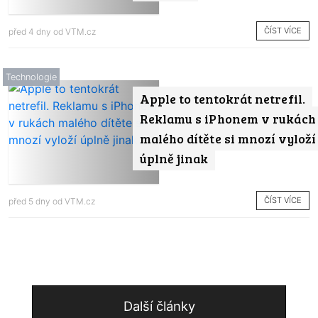
ČÍST VÍCE
před 4 dny od
VTM.cz
Technologie
Apple to tentokrát netrefil.
Reklamu s iPhonem v rukách
malého dítěte si mnozí vyloží
úplně jinak
ČÍST VÍCE
před 5 dny od
VTM.cz
Další články