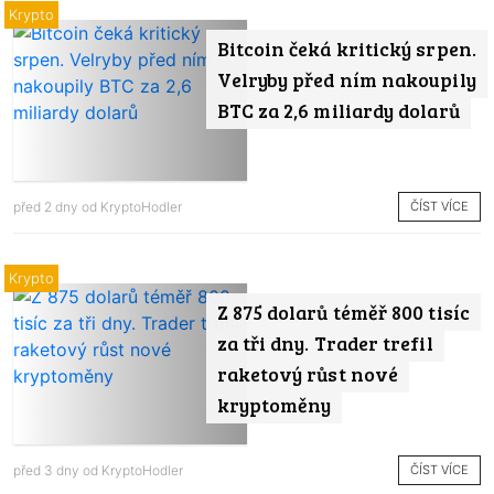
Krypto
Bitcoin čeká kritický srpen.
Velryby před ním nakoupily
BTC za 2,6 miliardy dolarů
ČÍST VÍCE
před 2 dny od
KryptoHodler
Krypto
Z 875 dolarů téměř 800 tisíc
za tři dny. Trader trefil
raketový růst nové
kryptoměny
ČÍST VÍCE
před 3 dny od
KryptoHodler