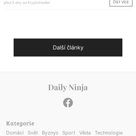
ČÍST VÍCE
před 5 dny od
KryptoHodler
Další články
Kategorie
Domácí
Svět
Byznys
Sport
Věda
Technologie