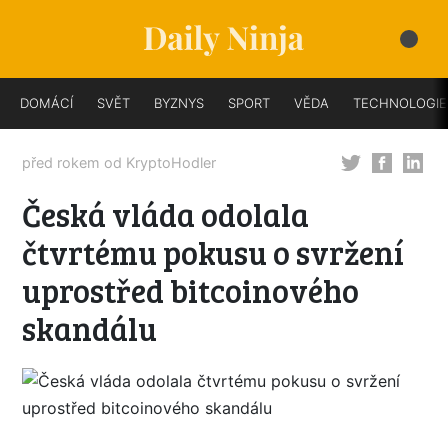
DOMÁCÍ
SVĚT
BYZNYS
SPORT
VĚDA
TECHNOLOGIE
před rokem od
KryptoHodler
Česká vláda odolala
čtvrtému pokusu o svržení
uprostřed bitcoinového
skandálu