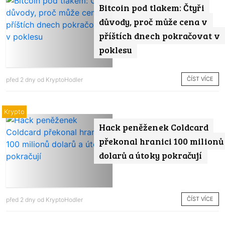
Bitcoin pod tlakem: Čtyři
důvody, proč může cena v
příštích dnech pokračovat v
poklesu
ČÍST VÍCE
před 2 dny od
KryptoHodler
Krypto
Hack peněženek Coldcard
překonal hranici 100 milionů
dolarů a útoky pokračují
ČÍST VÍCE
před 2 dny od
KryptoHodler