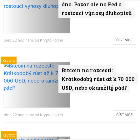
dna. Pozor ale na Fed a
rostoucí výnosy dluhopisů
ČÍST VÍCE
před 22 hodinami od
KryptoHodler
Krypto
Bitcoin na rozcestí:
Krátkodobý růst až k 70 000
USD, nebo okamžitý pád?
ČÍST VÍCE
před 22 hodinami od
KryptoHodler
Krypto