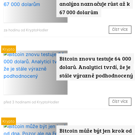
analýza naznačuje růst až k
67 000 dolarům
ČÍST VÍCE
za hodinu od
KryptoHodler
Krypto
Bitcoin znovu testuje 64 000
dolarů. Analytici tvrdí, že je
stále výrazně podhodnocený
ČÍST VÍCE
před 3 hodinami od
KryptoHodler
Krypto
Bitcoin může být jen krok od