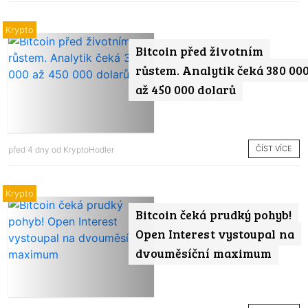
Krypto
Bitcoin před životním
růstem. Analytik čeká 380 00
až 450 000 dolarů
ČÍST VÍCE
před 4 dny od
KryptoHodler
Krypto
Bitcoin čeká prudký pohyb!
Open Interest vystoupal na
dvouměsíční maximum