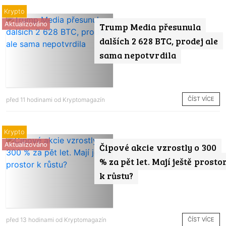
Krypto
Aktualizováno
Trump Media přesunula
dalších 2 628 BTC, prodej ale
sama nepotvrdila
ČÍST VÍCE
před 11 hodinami od
Kryptomagazín
Krypto
Aktualizováno
Čipové akcie vzrostly o 300
% za pět let. Mají ještě prosto
k růstu?
ČÍST VÍCE
před 13 hodinami od
Kryptomagazín