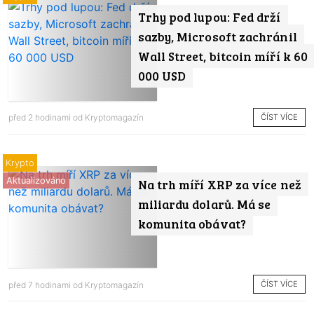
Trhy pod lupou: Fed drží
sazby, Microsoft zachránil
Wall Street, bitcoin míří k 60
000 USD
ČÍST VÍCE
před 2 hodinami od
Kryptomagazín
Krypto
Aktualizováno
Na trh míří XRP za více než
miliardu dolarů. Má se
komunita obávat?
ČÍST VÍCE
před 7 hodinami od
Kryptomagazín