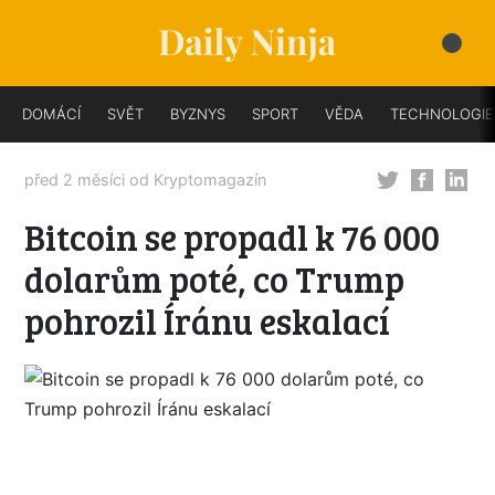
DOMÁCÍ
SVĚT
BYZNYS
SPORT
VĚDA
TECHNOLOGIE
před 2 měsíci od
Kryptomagazín
Bitcoin se propadl k 76 000
dolarům poté, co Trump
pohrozil Íránu eskalací