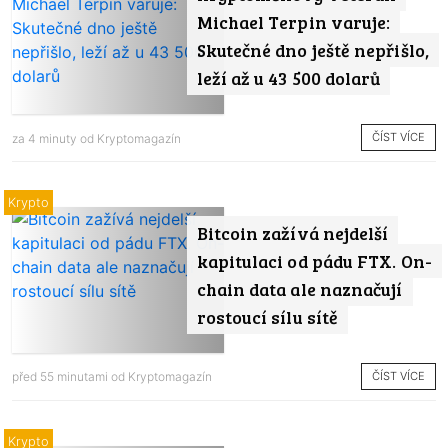
Michael Terpin varuje:
Skutečné dno ještě nepřišlo,
leží až u 43 500 dolarů
ČÍST VÍCE
za 4 minuty od
Kryptomagazín
Krypto
Bitcoin zažívá nejdelší
kapitulaci od pádu FTX. On-
chain data ale naznačují
rostoucí sílu sítě
ČÍST VÍCE
před 55 minutami od
Kryptomagazín
Krypto