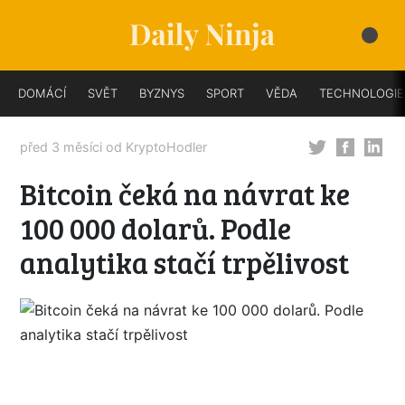
DOMÁCÍ
SVĚT
BYZNYS
SPORT
VĚDA
TECHNOLOGIE
před 3 měsíci od
KryptoHodler
Bitcoin čeká na návrat ke
100 000 dolarů. Podle
analytika stačí trpělivost