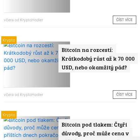
ČÍST VÍCE
včera od
KryptoHodler
Krypto
Bitcoin na rozcestí:
Krátkodobý růst až k 70 000
USD, nebo okamžitý pád?
ČÍST VÍCE
včera od
KryptoHodler
Krypto
Bitcoin pod tlakem: Čtyři
důvody, proč může cena v