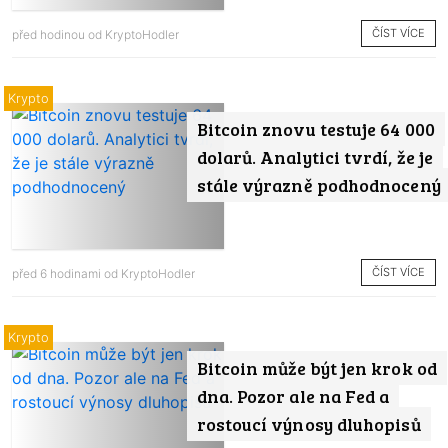
ČÍST VÍCE
před hodinou od
KryptoHodler
Krypto
Bitcoin znovu testuje 64 000
dolarů. Analytici tvrdí, že je
stále výrazně podhodnocený
ČÍST VÍCE
před 6 hodinami od
KryptoHodler
Krypto
Bitcoin může být jen krok od
dna. Pozor ale na Fed a
rostoucí výnosy dluhopisů