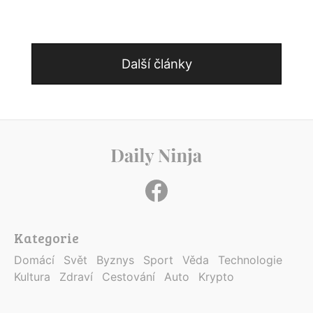
Další články
Kategorie
Domácí
Svět
Byznys
Sport
Věda
Technologie
Kultura
Zdraví
Cestování
Auto
Krypto