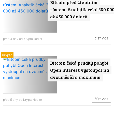
Bitcoin před životním
růstem. Analytik čeká 380 00
až 450 000 dolarů
ČÍST VÍCE
před 4 dny od
KryptoHodler
Krypto
Bitcoin čeká prudký pohyb!
Open Interest vystoupal na
dvouměsíční maximum
ČÍST VÍCE
před 5 dny od
KryptoHodler