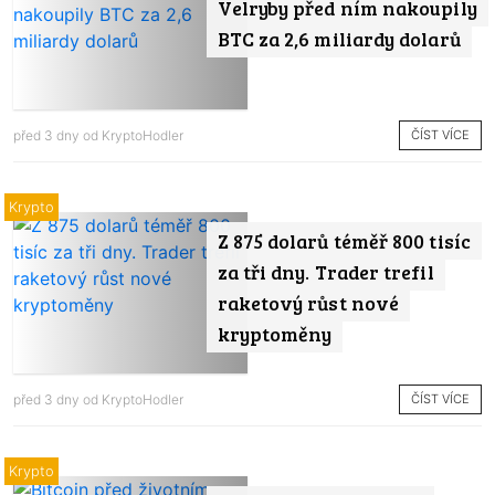
Velryby před ním nakoupily
BTC za 2,6 miliardy dolarů
ČÍST VÍCE
před 3 dny od
KryptoHodler
Krypto
Z 875 dolarů téměř 800 tisíc
za tři dny. Trader trefil
raketový růst nové
kryptoměny
ČÍST VÍCE
před 3 dny od
KryptoHodler
Krypto