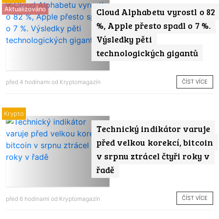
Aktualizováno
Cloud Alphabetu vyrostl o 82
%, Apple přesto spadl o 7 %.
Výsledky pěti
technologických gigantů
ČÍST VÍCE
před 4 hodinami od
Kryptomagazín
Krypto
Technický indikátor varuje
před velkou korekcí, bitcoin
v srpnu ztrácel čtyři roky v
řadě
ČÍST VÍCE
před 6 hodinami od
Kryptomagazín