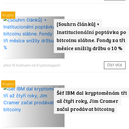
Krypto
[Souhrn článků] +
Institucionální poptávka po
bitcoinu slábne. Fondy za tři
měsíce snížily držbu o 10 %
ČÍST VÍCE
před 19 hodinami od
Kryptomagazín
Krypto
Šéf IBM dal kryptoměnám tři
až čtyři roky, Jim Cramer
začal prodávat bitcoiny