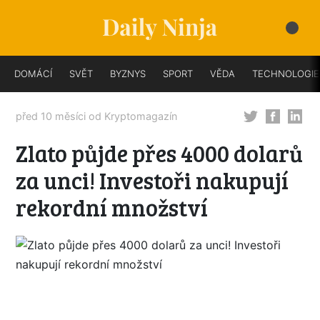
DOMÁCÍ
SVĚT
BYZNYS
SPORT
VĚDA
TECHNOLOGIE
před 10 měsíci od
Kryptomagazín
Zlato půjde přes 4000 dolarů
za unci! Investoři nakupují
rekordní množství