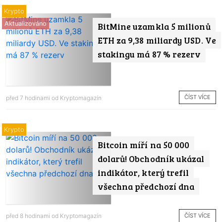
Krypto
Aktualizováno
BitMine uzamkla 5 milionů
ETH za 9,38 miliardy USD. Ve
stakingu má 87 % rezerv
ČÍST VÍCE
před 7 hodinami od
Kryptomagazín
Krypto
Bitcoin míří na 50 000
dolarů! Obchodník ukázal
indikátor, který trefil
všechna předchozí dna
ČÍST VÍCE
před 8 hodinami od
Kryptomagazín