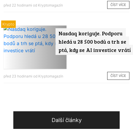
ČÍST VÍCE
před 22 hodinami od
Kryptomagazín
Krypto
Nasdaq koriguje. Podporu
hledá u 28 500 bodů a trh se
ptá, kdy se AI investice vrátí
ČÍST VÍCE
před 23 hodinami od
Kryptomagazín
Další články