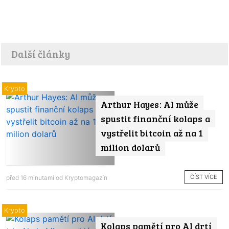
Další články
Krypto
Arthur Hayes: AI může
spustit finanční kolaps a
vystřelit bitcoin až na 1
milion dolarů
ČÍST VÍCE
před 16 minutami od
Kryptomagazín
Krypto
Kolaps pamětí pro AI drtí