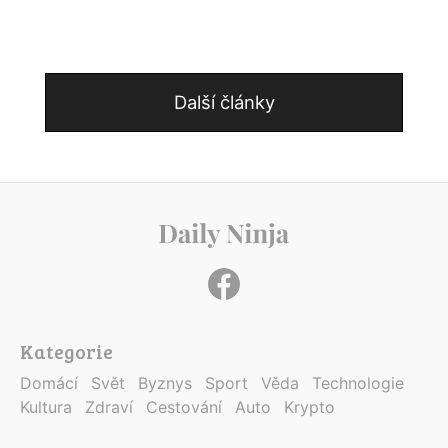
Další články
Kategorie
Domácí
Svět
Byznys
Sport
Věda
Technologie
Kultura
Zdraví
Cestování
Auto
Krypto