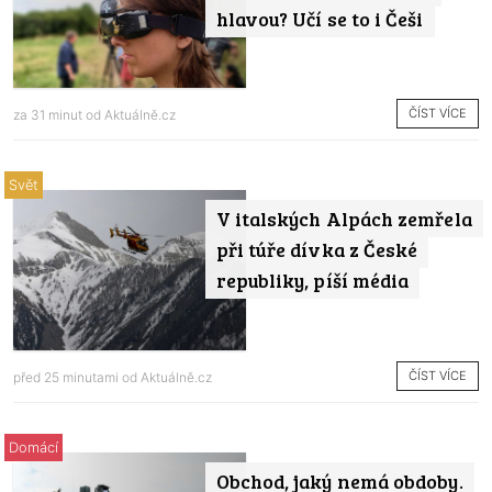
hlavou? Učí se to i Češi
ČÍST VÍCE
za 31 minut od
Aktuálně.cz
Svět
V italských Alpách zemřela
při túře dívka z České
republiky, píší média
ČÍST VÍCE
před 25 minutami od
Aktuálně.cz
Domácí
Obchod, jaký nemá obdoby.