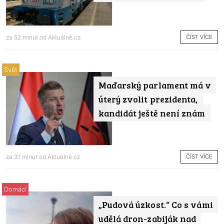
ČÍST VÍCE
za 52 minut od
Aktuálně.cz
Svět
Maďarský parlament má v
úterý zvolit prezidenta,
kandidát ještě není znám
ČÍST VÍCE
za 31 minut od
Aktuálně.cz
Domácí
„Pudová úzkost.“ Co s vámi
udělá dron-zabiják nad