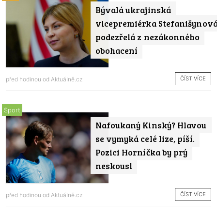
Bývalá ukrajinská
vicepremiérka Stefanišynov
podezřelá z nezákonného
obohacení
ČÍST VÍCE
před hodinou od
Aktuálně.cz
Sport
Nafoukaný Kinský? Hlavou
se vymyká celé lize, píší.
Pozici Horníčka by prý
neskousl
ČÍST VÍCE
před hodinou od
Aktuálně.cz