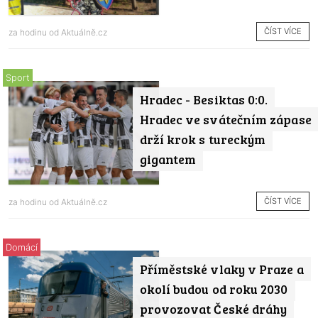
ČÍST VÍCE
za hodinu od
Aktuálně.cz
Sport
Hradec - Besiktas 0:0.
Hradec ve svátečním zápase
drží krok s tureckým
gigantem
ČÍST VÍCE
za hodinu od
Aktuálně.cz
Domácí
Příměstské vlaky v Praze a
okolí budou od roku 2030
provozovat České dráhy