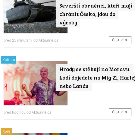
Severští obrněnci, kteří mají
chránit Česko, jdou do
výroby
ČÍST VÍCE
před 25 minutami od
Aktuálně.cz
Kultura
Hrady se stěhují na Moravu.
Lodí dojedete na Mig 21, Harle
nebo Landu
ČÍST VÍCE
před hodinou od
Aktuálně.cz
Svět