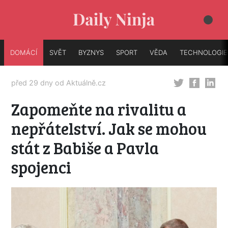
DOMÁCÍ
SVĚT
BYZNYS
SPORT
VĚDA
TECHNOLOGIE
před 29 dny od
Aktuálně.cz
Zapomeňte na rivalitu a
nepřátelství. Jak se mohou
stát z Babiše a Pavla
spojenci