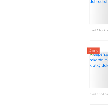
před 4 hodin
Auto
před 7 hodin