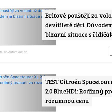
Britové pouštějí za vola
devítileté děti. Důvodem
bizarní situace s řidičá
ami od
Autorevue.cz
TEST Citroën Spacetour
2.0 BlueHDi: Rodinný pr
rozumnou cenu