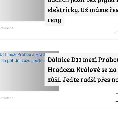
elektricky. Už máme če
ceny
orevue.cz
Dálnice D11 mezi Praho
Hradcem Králové se na 
zúží. Jeďte radši přes n
orevue.cz