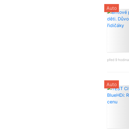
Auto
před 9 hodin
Auto