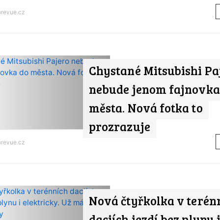
orevue.cz
Chystané Mitsubishi Pa
nebude jenom fajnovka
města. Nová fotka to
prozrazuje
orevue.cz
Nová čtyřkolka v terén
daciích jezdí bez plynu 