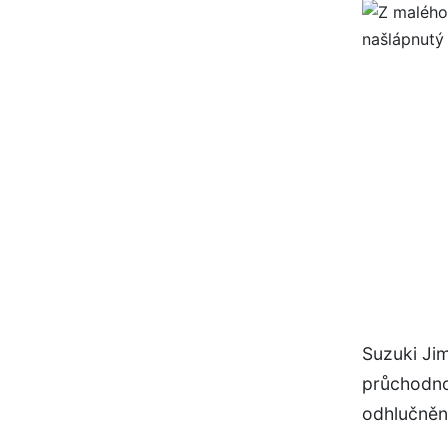
Suzuki Ji
průchodno
odhlučnění