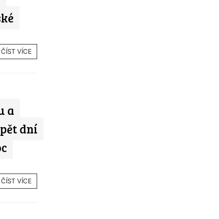
ské
ČÍST VÍCE
u a
pět dní
oc
ČÍST VÍCE