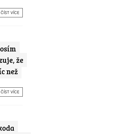
ČÍST VÍCE
losím
uje, že
íc než
ČÍST VÍCE
koda