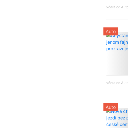
včera od
Aut
Auto
včera od
Aut
Auto