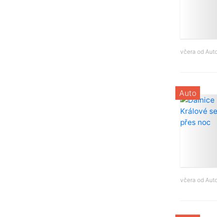
včera od
Aut
Auto
včera od
Aut