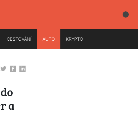
CESTOVÁNÍ
AUTO
KRYPTO
 do
r a