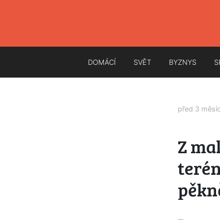
DOMÁCÍ
SVĚT
BYZNYS
S
před 3 měsí
Z mal
terén
pěkn