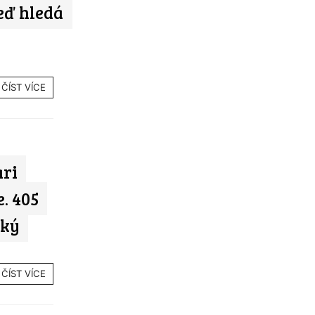
teď hledá
ČÍST VÍCE
ari
. 405
tký
ČÍST VÍCE