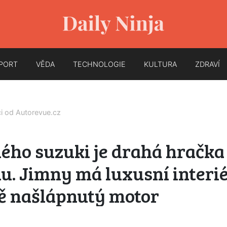
PORT
VĚDA
TECHNOLOGIE
KULTURA
ZDRAVÍ
ci od
Autorevue.cz
ého suzuki je drahá hračka
u. Jimny má luxusní interié
ě našlápnutý motor