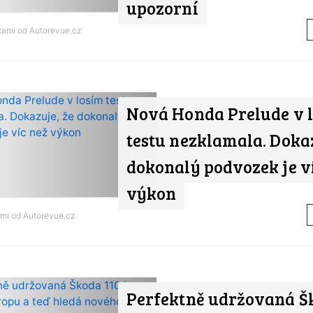
upozorní
tami od
Autorevue.cz
Nová Honda Prelude v 
testu nezklamala. Dokaz
dokonalý podvozek je v
výkon
ami od
Autorevue.cz
Perfektně udržovaná Š