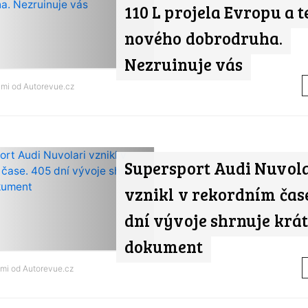
110 L projela Evropu a 
nového dobrodruha.
Nezruinuje vás
ami od
Autorevue.cz
Supersport Audi Nuvol
vznikl v rekordním čase
dní vývoje shrnuje krá
dokument
ami od
Autorevue.cz