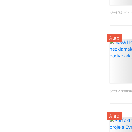
před 34 minu
Auto
před 2 hodin
Auto