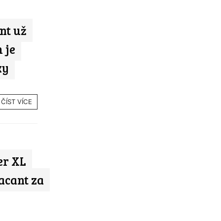
nt už
 je
ky
ČÍST VÍCE
er XL
acant za