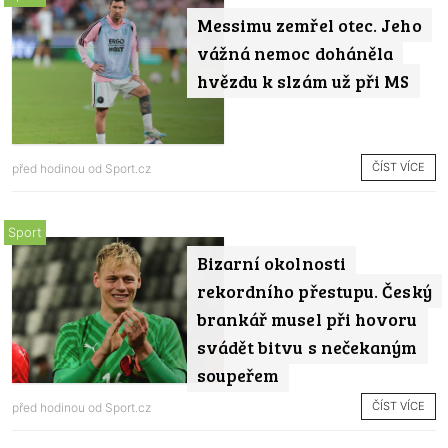
Messimu zemřel otec. Jeho
vážná nemoc doháněla
hvězdu k slzám už při MS
ČÍST VÍCE
před hodinou od
Sport.cz
Sport
Bizarní okolnosti
rekordního přestupu. Český
brankář musel při hovoru
svádět bitvu s nečekaným
soupeřem
ČÍST VÍCE
před hodinou od
Sport.cz