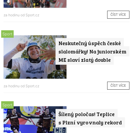
ČÍST VÍCE
za hodinu od
Sport.cz
Sport
Neskutečný úspěch české
slalomářky! Na juniorském
ME slaví zlatý double
ČÍST VÍCE
za hodinu od
Sport.cz
Sport
Šílený poločas! Teplice
s Plzní vyrovnaly rekord