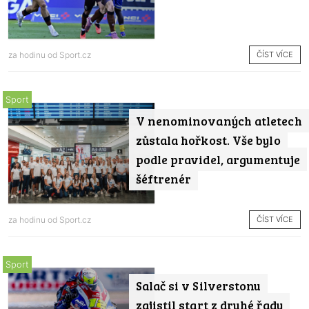
ČÍST VÍCE
za hodinu od
Sport.cz
Sport
V nenominovaných atletech
zůstala hořkost. Vše bylo
podle pravidel, argumentuje
šéftrenér
ČÍST VÍCE
za hodinu od
Sport.cz
Sport
Salač si v Silverstonu
zajistil start z druhé řady