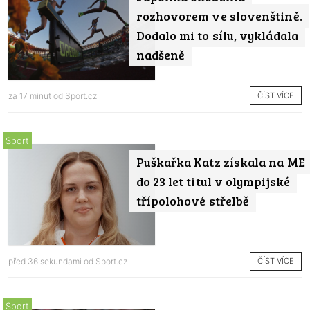
rozhovorem ve slovenštině.
Dodalo mi to sílu, vykládala
nadšeně
ČÍST VÍCE
za 17 minut od
Sport.cz
Sport
Puškařka Katz získala na ME
do 23 let titul v olympijské
třípolohové střelbě
ČÍST VÍCE
před 36 sekundami od
Sport.cz
Sport