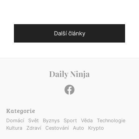
Další články
Kategorie
Domácí
Svět
Byznys
Sport
Věda
Technologie
Kultura
Zdraví
Cestování
Auto
Krypto