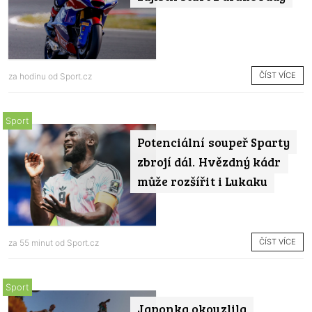
ČÍST VÍCE
za hodinu od
Sport.cz
Sport
Potenciální soupeř Sparty
zbrojí dál. Hvězdný kádr
může rozšířit i Lukaku
ČÍST VÍCE
za 55 minut od
Sport.cz
Sport
Japonka okouzlila