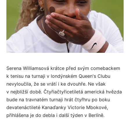
Serena Williamsová krátce před svým comebackem
k tenisu na turnaji v londýnském Queen's Clubu
nevyloučila, že se vrátí i ke dvouhře. Ne však
v nejbližší době. Čtyřiačtyřicetiletá americká hvězda
bude na travnatém turnaji hrát čtyřhru po boku
devatenáctileté Kanaďanky Victorie Mbokové,
přihlášena je do debla i další týden v Berlíně.