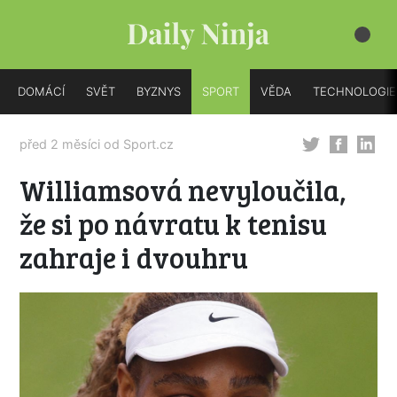
DOMÁCÍ
SVĚT
BYZNYS
SPORT
VĚDA
TECHNOLOGIE
před 2 měsíci od
Sport.cz
Williamsová nevyloučila,
že si po návratu k tenisu
zahraje i dvouhru