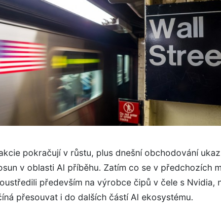
kcie pokračují v růstu, plus dnešní obchodování ukaz
osun v oblasti AI příběhu. Zatím co se v předchozích 
soustředili především na výrobce čipů v čele s Nvidia, 
číná přesouvat i do dalších částí AI ekosystému.