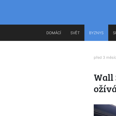
DOMÁCÍ
SVĚT
BYZNYS
S
před 3 měsí
Wall 
ožívá