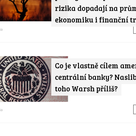
rizika dopadají na prů
ekonomiku i finanční t
ia
Co je vlastně cílem ame
centrální banky? Nasli
toho Warsh příliš?
ia