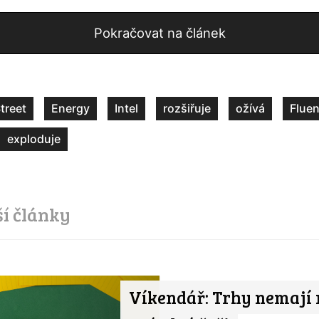
Pokračovat na článek
treet
Energy
Intel
rozšiřuje
ožívá
Flue
exploduje
ší články
Víkendář: Trhy nemají