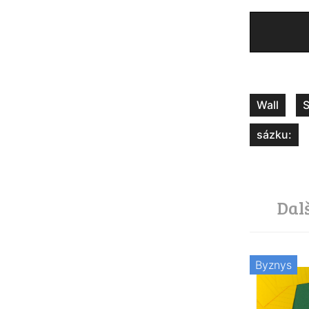
Wall
S
sázku:
Dal
Byznys