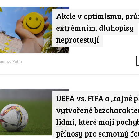
Akcie v optimismu, prů
extrémním, dluhopisy
neprotestují
nami od
Patria
UEFA vs. FIFA a „tajné 
vytvořené bezcharakte
lidmi, které mají pochy
přínosy pro samotný fo