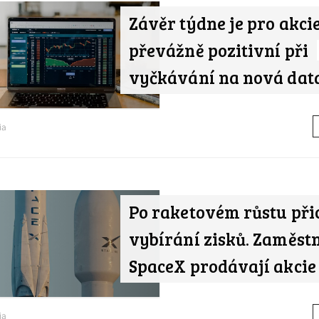
Závěr týdne je pro akci
převážně pozitivní při
vyčkávání na nová dat
ia
Po raketovém růstu při
vybírání zisků. Zaměst
SpaceX prodávají akcie
ia