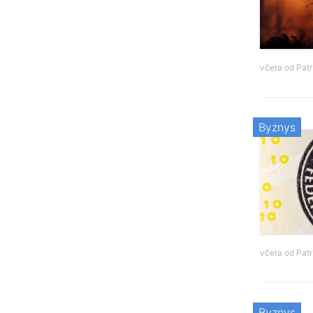
včera od
Patr
Byznys
včera od
Patr
Byznys