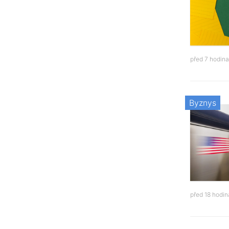
před 7 hodin
Byznys
před 18 hodi