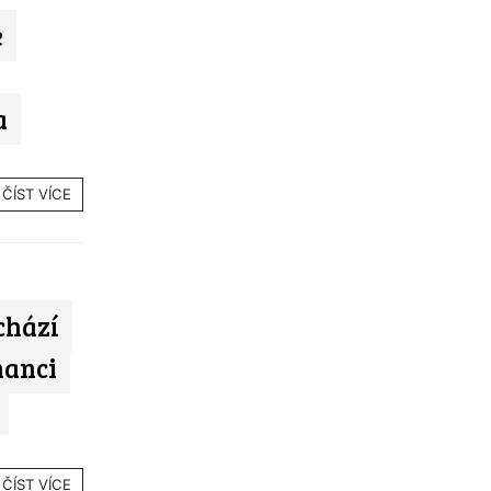
e
a
ČÍST VÍCE
chází
nanci
ČÍST VÍCE