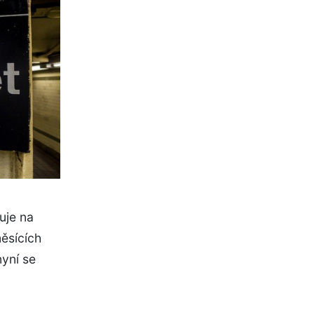
uje na
měsících
nyní se