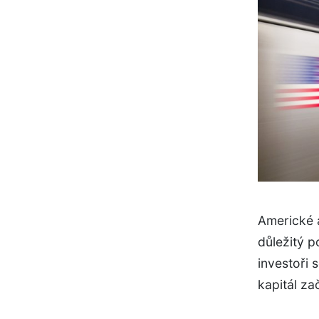
Americké a
důležitý p
investoři 
kapitál za