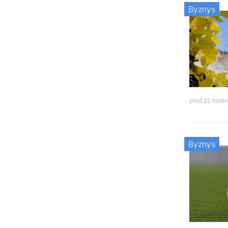
Byznys
před 22 hodi
Byznys