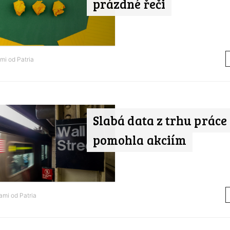
prázdné řeči
ami od
Patria
Slabá data z trhu práce
pomohla akciím
nami od
Patria