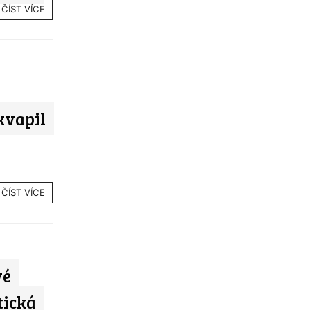
ČÍST VÍCE
kvapil
ČÍST VÍCE
vé
tická