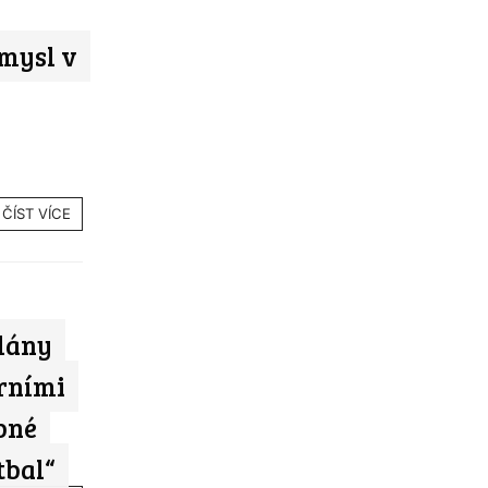
mysl v
ČÍST VÍCE
plány
rními
bné
tbal“