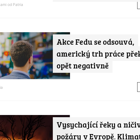
nami od
Patria
Akce Fedu se odsouvá,
americký trh práce pře
opět negativně
ia
Vysychající řeky a niči
požáry v Evropě. Klima