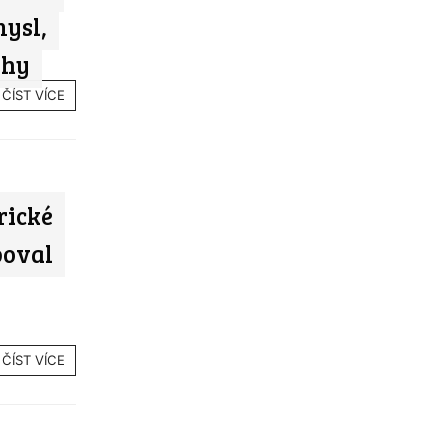
mysl,
rhy
ČÍST VÍCE
rické
boval
ČÍST VÍCE