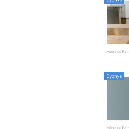
včera od
Patr
Byznys
včera od
Patr