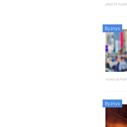
před 23 hodi
Byznys
včera od
Patr
Byznys