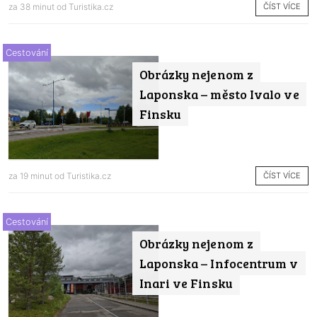
ČÍST VÍCE
za 38 minut od
Turistika.cz
Cestování
Obrázky nejenom z
Laponska – město Ivalo ve
Finsku
ČÍST VÍCE
za 19 minut od
Turistika.cz
Cestování
Obrázky nejenom z
Laponska – Infocentrum v
Inari ve Finsku