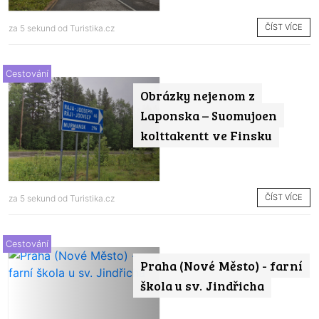
ČÍST VÍCE
za 5 sekund od
Turistika.cz
Cestování
Obrázky nejenom z
Laponska – Suomujoen
kolttakentt ve Finsku
ČÍST VÍCE
za 5 sekund od
Turistika.cz
Cestování
Praha (Nové Město) - farní
škola u sv. Jindřicha