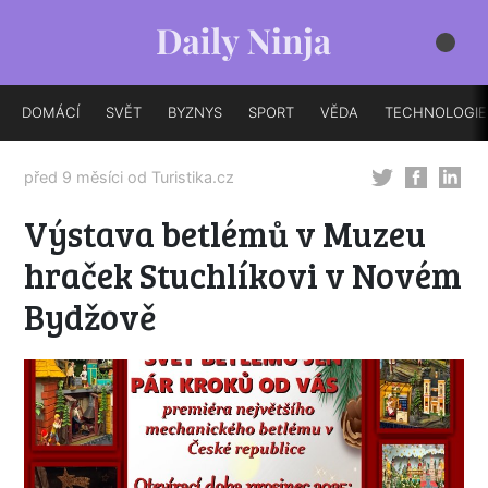
DOMÁCÍ
SVĚT
BYZNYS
SPORT
VĚDA
TECHNOLOGIE
před 9 měsíci od
Turistika.cz
Výstava betlémů v Muzeu
hraček Stuchlíkovi v Novém
Bydžově