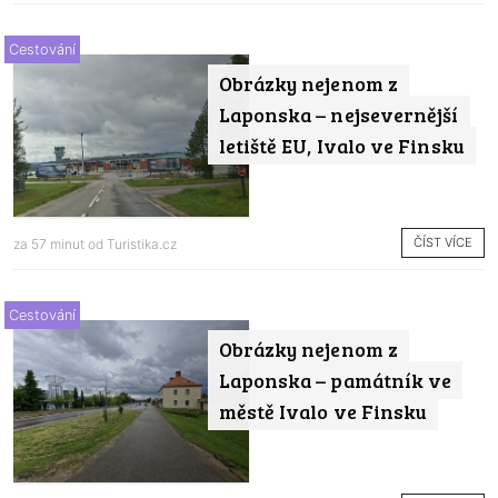
Cestování
Obrázky nejenom z
Laponska – nejsevernější
letiště EU, Ivalo ve Finsku
ČÍST VÍCE
za 57 minut od
Turistika.cz
Cestování
Obrázky nejenom z
Laponska – památník ve
městě Ivalo ve Finsku