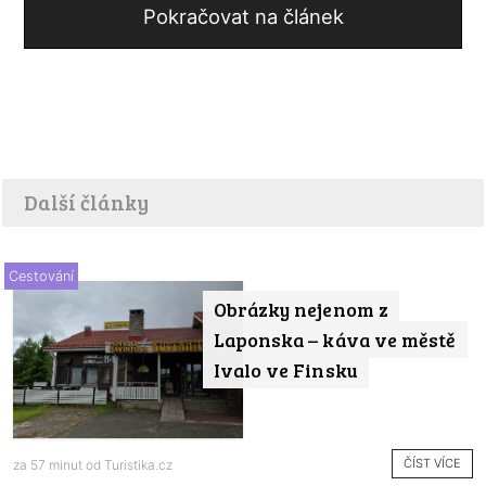
Pokračovat na článek
Další články
Cestování
Obrázky nejenom z
Laponska – káva ve městě
Ivalo ve Finsku
ČÍST VÍCE
za 57 minut od
Turistika.cz