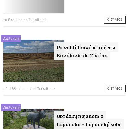
ČÍST VÍCE
za 5 sekund od
Turistika.cz
Cestování
Po vyhlídkové silničce z
Koválovic do Tištína
ČÍST VÍCE
před 38 minutami od
Turistika.cz
Cestování
Obrázky nejenom z
Laponska – Laponský sobí