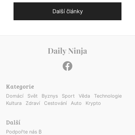
Další články
Kategorie
Domácí
Svět
Byznys
Sport
Věda
Technologie
Kultura
Zdraví
Cestování
Auto
Krypto
Další
Podpořte nás ₿