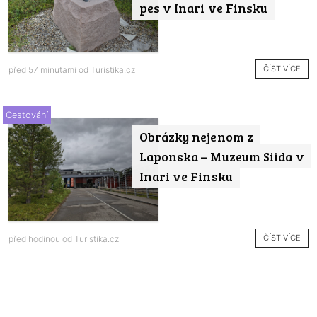
pes v Inari ve Finsku
ČÍST VÍCE
před 57 minutami od
Turistika.cz
Cestování
Obrázky nejenom z
Laponska – Muzeum Siida v
Inari ve Finsku
ČÍST VÍCE
před hodinou od
Turistika.cz