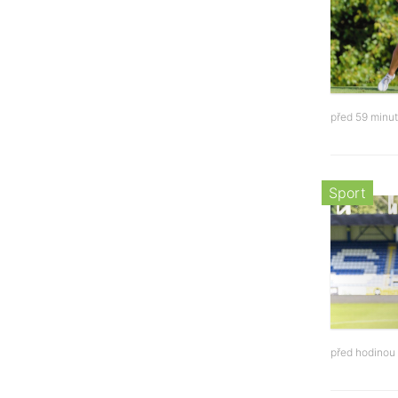
před 59 minu
Sport
před hodinou