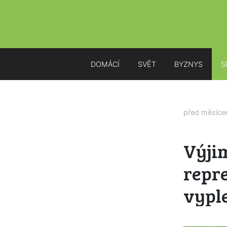
DOMÁCÍ
SVĚT
BYZNYS
S
před měsíc
Výji
repre
vypl