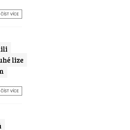
ČÍST VÍCE
ili
uhé lize
ým
ČÍST VÍCE
á