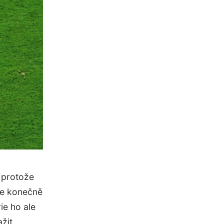
 protože
ude konečně
ie ho ale
žit