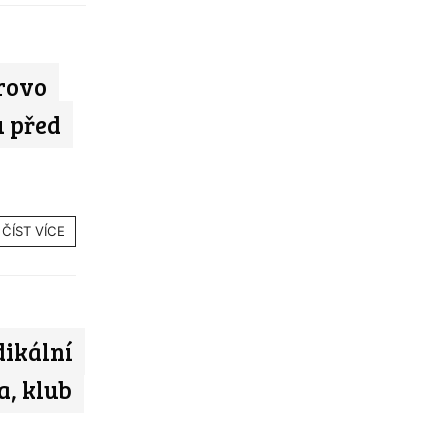
rovo
u před
ČÍST VÍCE
dikální
a, klub