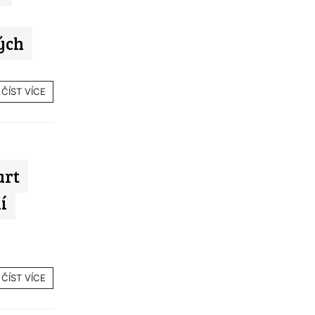
ých
ČÍST VÍCE
art
í
ČÍST VÍCE