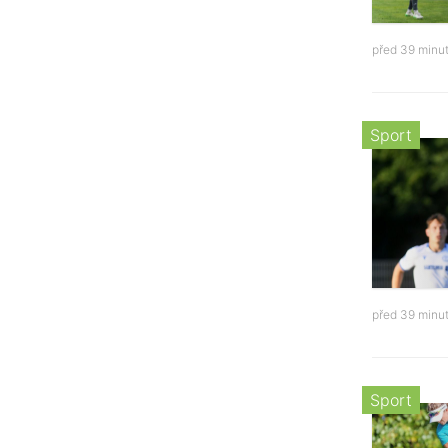
před 39 minu
Sport
před 39 minu
Sport