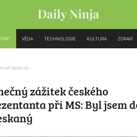
PORT
VĚDA
TECHNOLOGIE
KULTURA
ZDRAVÍ
em od
Sport.cz
mečný zážitek českého
zentanta při MS: Byl jsem d
eskaný