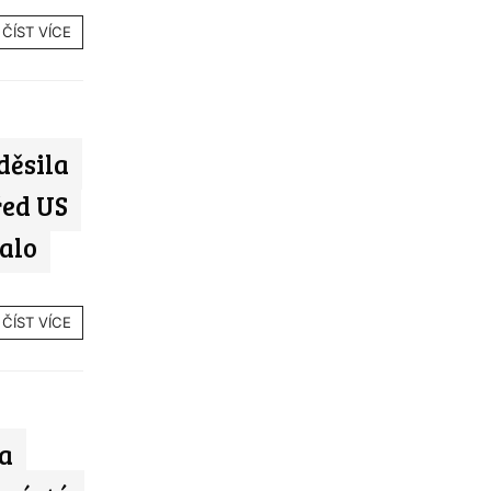
ČÍST VÍCE
děsila
řed US
talo
ČÍST VÍCE
na