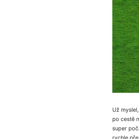
Už myslel,
po cestě n
super poča
rychle pře