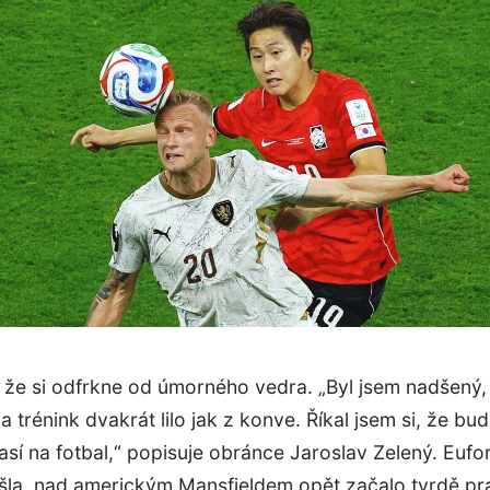
 že si odfrkne od úmorného vedra. „Byl jsem nadšený,
a trénink dvakrát lilo jak z konve. Říkal jsem si, že b
sí na fotbal,“ popisuje obránce Jaroslav Zelený. Eufor
šla, nad americkým Mansfieldem opět začalo tvrdě pra