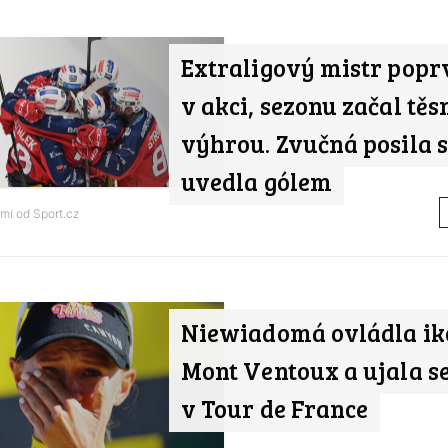
Extraligový mistr popr
v akci, sezonu začal tě
výhrou. Zvučná posila 
uvedla gólem
ami od
Sport.cz
Niewiadomá ovládla ik
Mont Ventoux a ujala s
v Tour de France