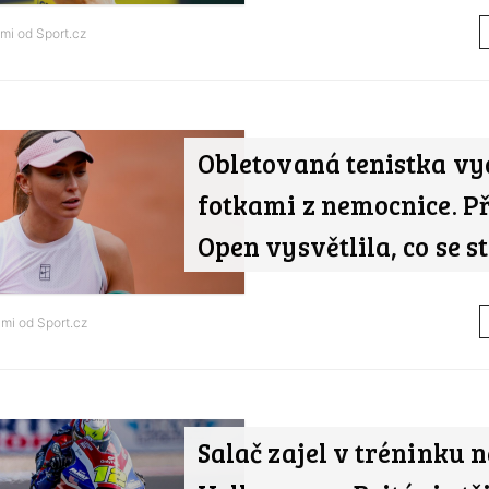
ami od
Sport.cz
Obletovaná tenistka vy
fotkami z nemocnice. P
Open vysvětlila, co se s
ami od
Sport.cz
Salač zajel v tréninku 