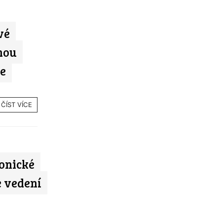
vé
snou
se
ČÍST VÍCE
onické
e vedení