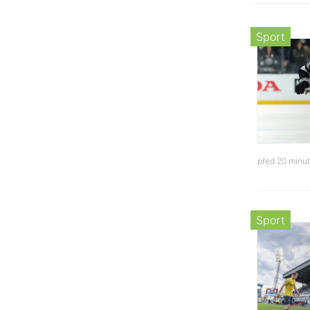
Sport
před 20 minu
Sport