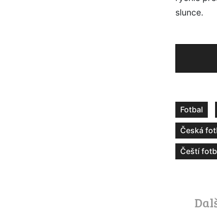
slunce.
Fotbal
Česká fot
Čeští fotb
Dal