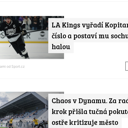
LA Kings vyřadí Kopita
číslo a postaví mu soch
halou
tami od
Sport.cz
Chaos v Dynamu. Za ra
krok přišla tučná pokut
ostře kritizuje město