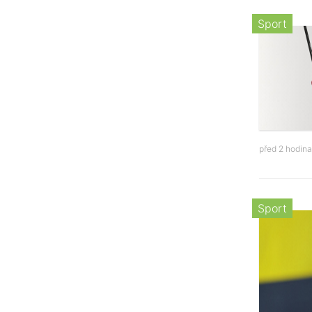
Sport
před 2 hodin
Sport