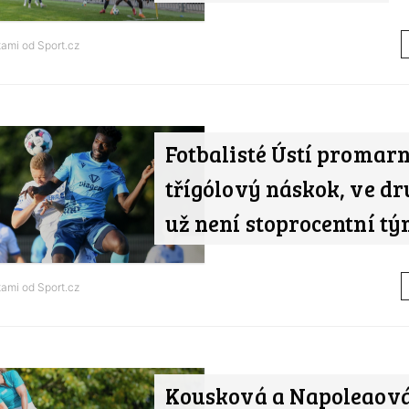
tami od
Sport.cz
Fotbalisté Ústí promarn
třígólový náskok, ve dr
už není stoprocentní t
tami od
Sport.cz
Kousková a Napoleaov