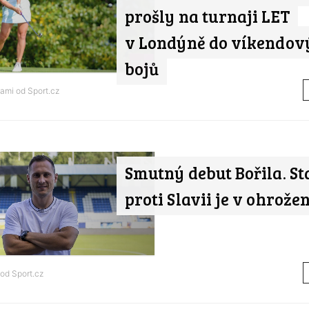
prošly na turnaji LET
v Londýně do víkendov
bojů
tami od
Sport.cz
Smutný debut Bořila. St
proti Slavii je v ohrožen
 od
Sport.cz