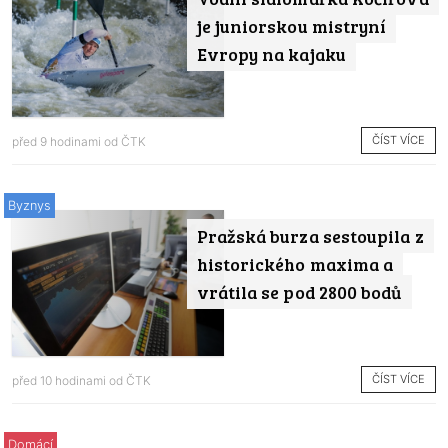
je juniorskou mistryní
Evropy na kajaku
ČÍST VÍCE
před 9 hodinami od
ČTK
Byznys
Pražská burza sestoupila z
historického maxima a
vrátila se pod 2800 bodů
ČÍST VÍCE
před 10 hodinami od
ČTK
Domácí