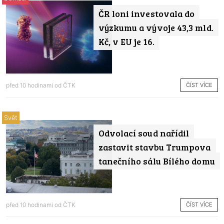
ČR loni investovala do
výzkumu a vývoje 43,3 mld.
Kč, v EU je 16.
ČÍST VÍCE
před 10 hodinami od
ČTK
Svět
Odvolací soud nařídil
zastavit stavbu Trumpova
tanečního sálu Bílého domu
ČÍST VÍCE
před 10 hodinami od
ČTK