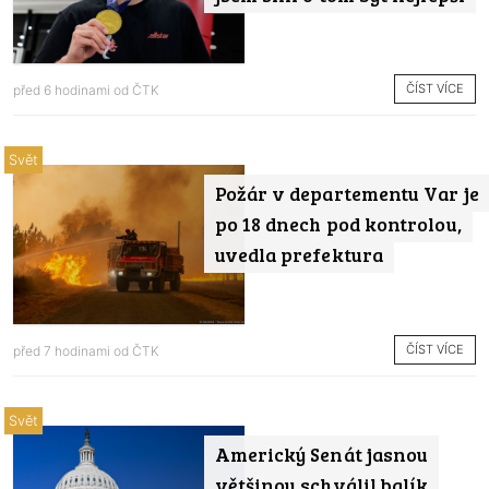
ČÍST VÍCE
před 6 hodinami od
ČTK
Svět
Požár v departementu Var je
po 18 dnech pod kontrolou,
uvedla prefektura
ČÍST VÍCE
před 7 hodinami od
ČTK
Svět
Americký Senát jasnou
většinou schválil balík