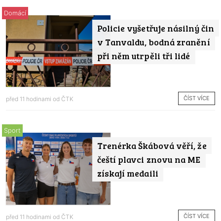
Domácí
Policie vyšetřuje násilný čin
v Tanvaldu, bodná zranění
při něm utrpěli tři lidé
ČÍST VÍCE
před 11 hodinami od
ČTK
Sport
Trenérka Škábová věří, že
čeští plavci znovu na ME
získají medaili
ČÍST VÍCE
před 11 hodinami od
ČTK