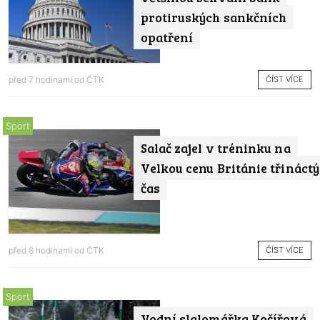
protiruských sankčních
opatření
ČÍST VÍCE
před 7 hodinami od
ČTK
Sport
Salač zajel v tréninku na
Velkou cenu Británie třináctý
čas
ČÍST VÍCE
před 8 hodinami od
ČTK
Sport
Vodní slalomářka Kočířová