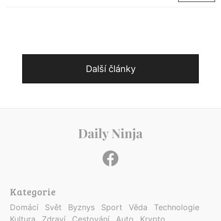
Další články
Kategorie
Domácí
Svět
Byznys
Sport
Věda
Technologie
Kultura
Zdraví
Cestování
Auto
Krypto