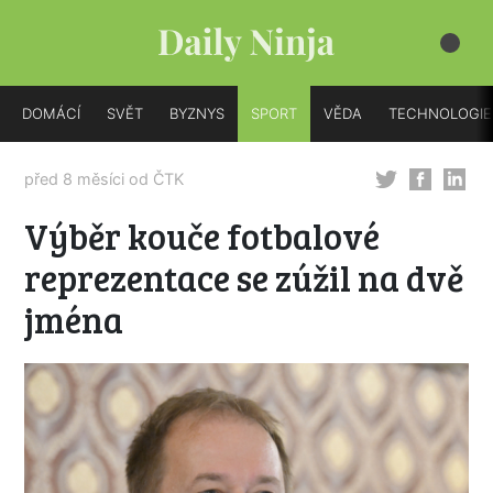
DOMÁCÍ
SVĚT
BYZNYS
SPORT
VĚDA
TECHNOLOGIE
před 8 měsíci od
ČTK
Výběr kouče fotbalové
reprezentace se zúžil na dvě
jména