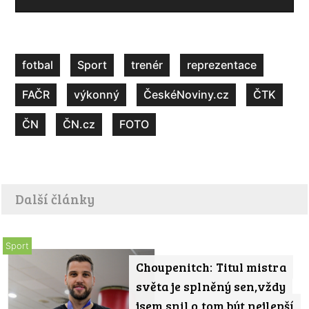
fotbal
Sport
trenér
reprezentace
FAČR
výkonný
ČeskéNoviny.cz
ČTK
ČN
ČN.cz
FOTO
Další články
Sport
Choupenitch: Titul mistra
světa je splněný sen,vždy
jsem snil o tom být nejlepší