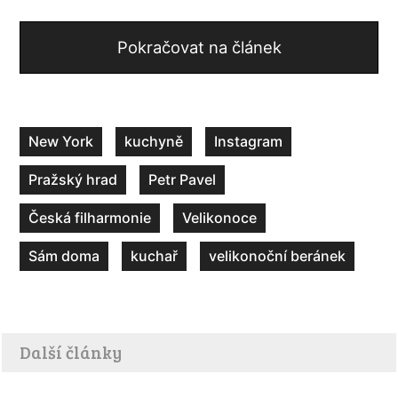
Pokračovat na článek
New York
kuchyně
Instagram
Pražský hrad
Petr Pavel
Česká filharmonie
Velikonoce
Sám doma
kuchař
velikonoční beránek
Další články