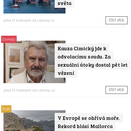
světa
ČÍST VÍCE
před 12 hodinami od
Lidovky.cz
Domácí
Kauza Cimický jde k
odvolacímu soudu. Za
sexuální útoky dostal pět let
vězení
ČÍST VÍCE
před 13 hodinami od
Lidovky.cz
Svět
V Evropě se ohřívá moře.
Rekord hlásí Mallorca