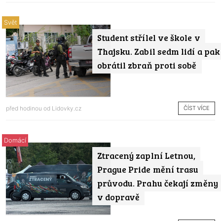
Svět
Student střílel ve škole v
Thajsku. Zabil sedm lidí a pak
obrátil zbraň proti sobě
ČÍST VÍCE
před hodinou od
Lidovky.cz
Domácí
Ztracený zaplní Letnou,
Prague Pride mění trasu
průvodu. Prahu čekají změny
v dopravě