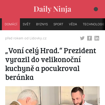
DOMÁCÍ
SVĚT
BYZNYS
SPORT
VĚDA
TECHNOLOGIE
před rokem od
Lidovky.cz
„Voní celý Hrad.“ Prezident
vyrazil do velikonoční
kuchyně a pocukroval
beránka