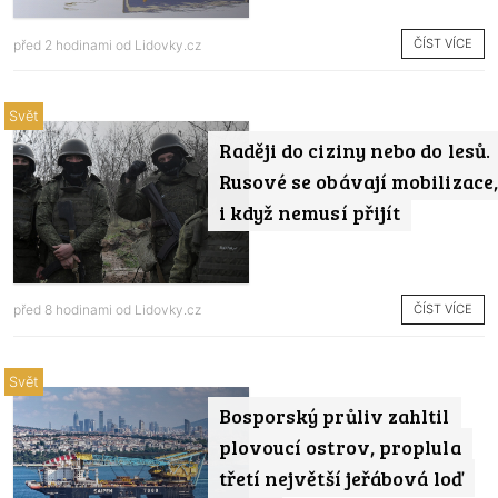
ČÍST VÍCE
před 2 hodinami od
Lidovky.cz
Svět
Raději do ciziny nebo do lesů.
Rusové se obávají mobilizace,
i když nemusí přijít
ČÍST VÍCE
před 8 hodinami od
Lidovky.cz
Svět
Bosporský průliv zahltil
plovoucí ostrov, proplula
třetí největší jeřábová loď