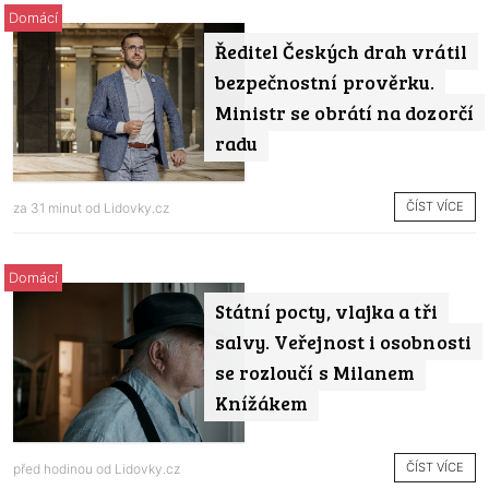
Domácí
Ředitel Českých drah vrátil
bezpečnostní prověrku.
Ministr se obrátí na dozorčí
radu
ČÍST VÍCE
za 31 minut od
Lidovky.cz
Domácí
Státní pocty, vlajka a tři
salvy. Veřejnost i osobnosti
se rozloučí s Milanem
Knížákem
ČÍST VÍCE
před hodinou od
Lidovky.cz