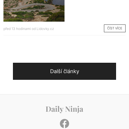
ČÍST VÍCE
před 13 hodinami od
Lidovky.cz
Další články