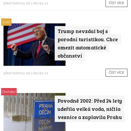
ČÍST VÍCE
před hodinou od
Lidovky.cz
Svět
Trump nevzdal boj s
porodní turistikou. Chce
omezit automatické
občanství
ČÍST VÍCE
před hodinou od
Lidovky.cz
Domácí
Povodně 2002: Před 24 lety
udeřila velká voda, ničila
vesnice a zaplavila Prahu