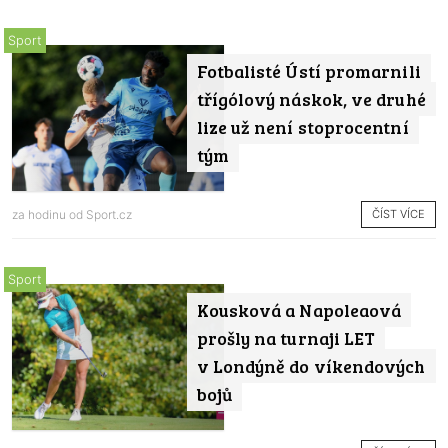
Sport
Fotbalisté Ústí promarnili
třígólový náskok, ve druhé
lize už není stoprocentní
tým
ČÍST VÍCE
za hodinu od
Sport.cz
Sport
Kousková a Napoleaová
prošly na turnaji LET
v Londýně do víkendových
bojů