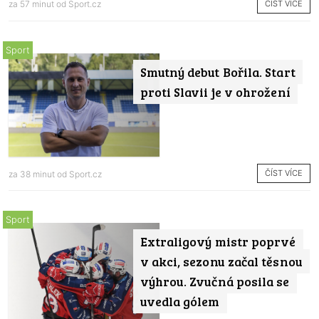
ČÍST VÍCE
za 57 minut od
Sport.cz
Sport
Smutný debut Bořila. Start
proti Slavii je v ohrožení
ČÍST VÍCE
za 38 minut od
Sport.cz
Sport
Extraligový mistr poprvé
v akci, sezonu začal těsnou
výhrou. Zvučná posila se
uvedla gólem