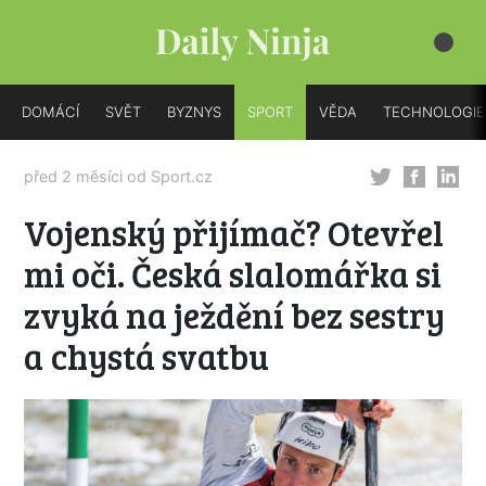
DOMÁCÍ
SVĚT
BYZNYS
SPORT
VĚDA
TECHNOLOGIE
před 2 měsíci od
Sport.cz
Vojenský přijímač? Otevřel
mi oči. Česká slalomářka si
zvyká na ježdění bez sestry
a chystá svatbu