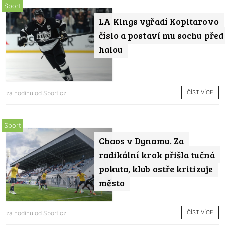
Sport
LA Kings vyřadí Kopitarovo
číslo a postaví mu sochu před
halou
ČÍST VÍCE
za hodinu od
Sport.cz
Sport
Chaos v Dynamu. Za
radikální krok přišla tučná
pokuta, klub ostře kritizuje
město
ČÍST VÍCE
za hodinu od
Sport.cz