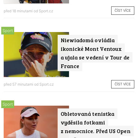
ČÍST VÍCE
před 18 minutami od
Sport.cz
Sport
Niewiadomá ovládla
ikonické Mont Ventoux
a ujala se vedení v Tour de
France
ČÍST VÍCE
před 57 minutami od
Sport.cz
Sport
Obletovaná tenistka
vyděsila fotkami
z nemocnice. Před US Open