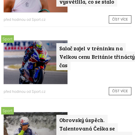
vysvětlila, co se stalo
ČÍST VÍCE
před hodinou od
Sport.cz
Sport
Salač zajel v tréninku na
Velkou cenu Británie třináctý
čas
ČÍST VÍCE
před hodinou od
Sport.cz
Sport
Obrovský úspěch.
Talentovaná Češka se