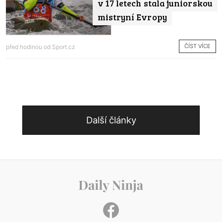
v 17 letech stala juniorskou
mistryní Evropy
ČÍST VÍCE
před hodinou od
Sport.cz
Další články