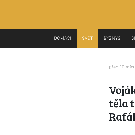
DOMÁCÍ
SVĚT
BYZNYS
S
před 10 měs
Voják
těla 
Rafá