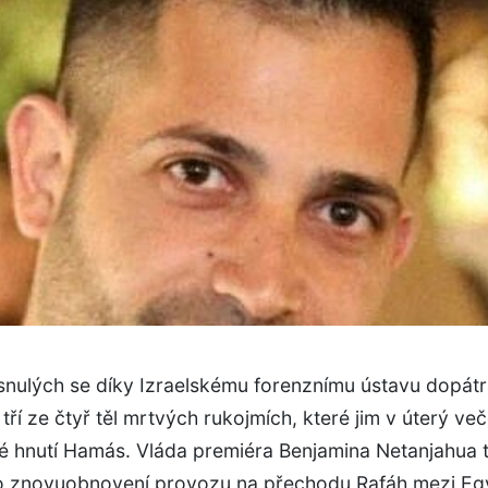
snulých se díky Izraelskému forenznímu ústavu dopátr
 tří ze čtyř těl mrtvých rukojmích, které jim v úterý ve
ké hnutí Hamás. Vláda premiéra Benjamina Netanjahua 
o znovuobnovení provozu na přechodu Rafáh mezi Eg