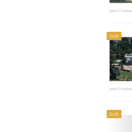
před 2 hodin
Svět
před 2 hodin
Svět