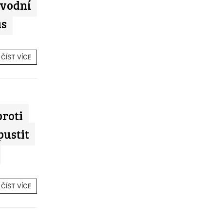
 vodní
as
ČÍST VÍCE
proti
ustit
ČÍST VÍCE