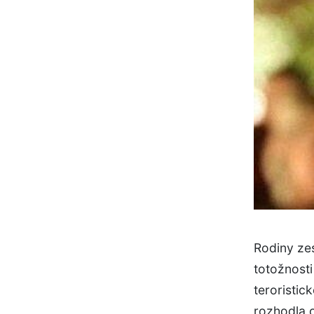
Rodiny ze
totožnosti
teroristic
rozhodla 