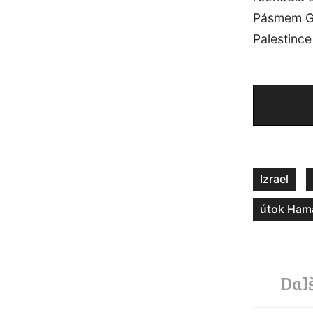
Pásmem Ga
Palestince
Izrael
útok Hamá
Dal