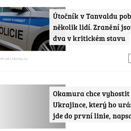
Útočník v Tanvaldu po
několik lidí. Zranění jso
dva v kritickém stavu
ami od
Lidovky.cz
Okamura chce vyhostit
Ukrajince, který ho uráž
jde do první linie, naps