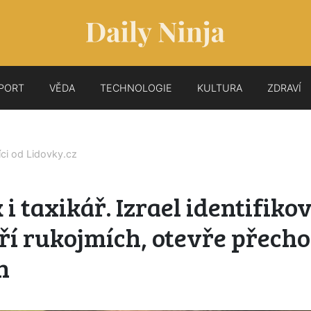
PORT
VĚDA
TECHNOLOGIE
KULTURA
ZDRAVÍ
íci od
Lidovky.cz
 i taxikář. Izrael identifiko
tří rukojmích, otevře přech
h