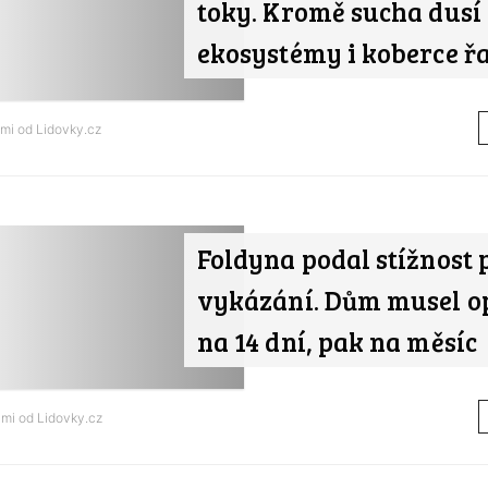
toky. Kromě sucha dusí
ekosystémy i koberce ř
ami od
Lidovky.cz
Foldyna podal stížnost 
vykázání. Dům musel op
na 14 dní, pak na měsíc
ami od
Lidovky.cz