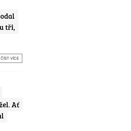
bodal
u tři,
ČÍST VÍCE
el. Ať
al