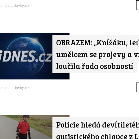
ami od
Lidovky.cz
OBRAZEM: „Knížáku, leť.
umělcem se projevy a 
loučila řada osobností
ami od
Lidovky.cz
Policie hledá devítileté
autistického chlapce z L