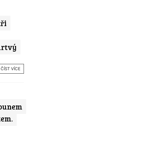
ři
mrtvý
ČÍST VÍCE
rounem
utem.