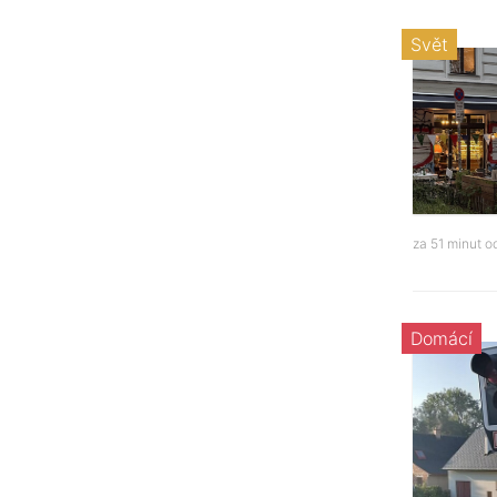
Svět
za 51 minut 
Domácí