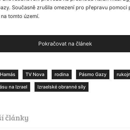
zy. Současně zrušila omezení pro přepravu pomoci 
 na tomto území.
Pokračovat na článek
Hamás
TV Nova
rodina
Pásmo Gazy
rukoj
su na Izrael
Izraelské obranné síly
ší články