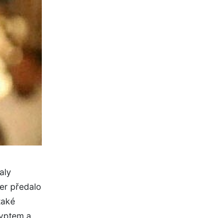
aly
čer předalo
také
yptem a