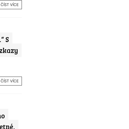
ČÍST VÍCE
“ S
vzkazy
ČÍST VÍCE
ho
etné,