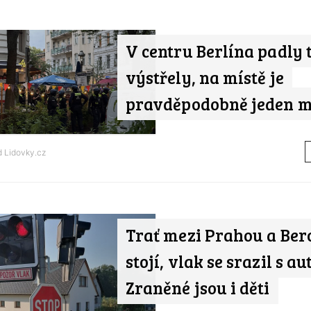
V centru Berlína padly t
výstřely, na místě je
pravděpodobně jeden 
od
Lidovky.cz
Trať mezi Prahou a Be
stojí, vlak se srazil s a
Zraněné jsou i děti