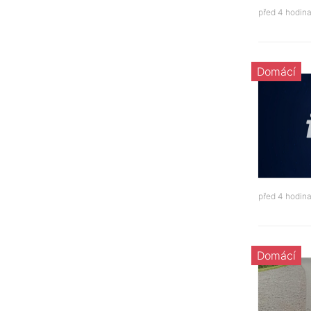
před 4 hodin
Domácí
před 4 hodin
Domácí