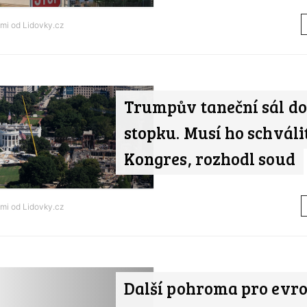
ami od
Lidovky.cz
Trumpův taneční sál do
stopku. Musí ho schváli
Kongres, rozhodl soud
ami od
Lidovky.cz
Další pohroma pro evr