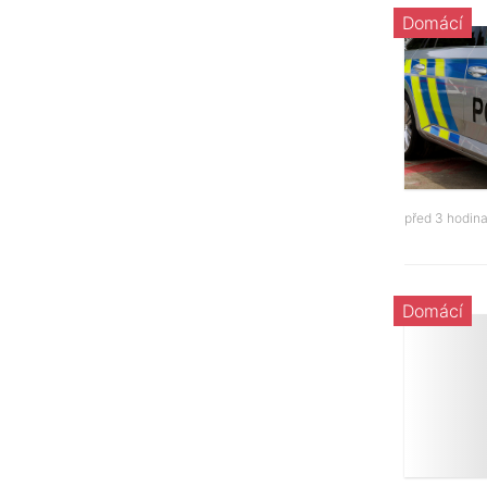
Domácí
před 3 hodin
Domácí