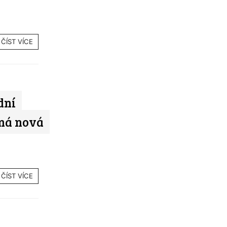
ČÍST VÍCE
dní
íná nová
ČÍST VÍCE