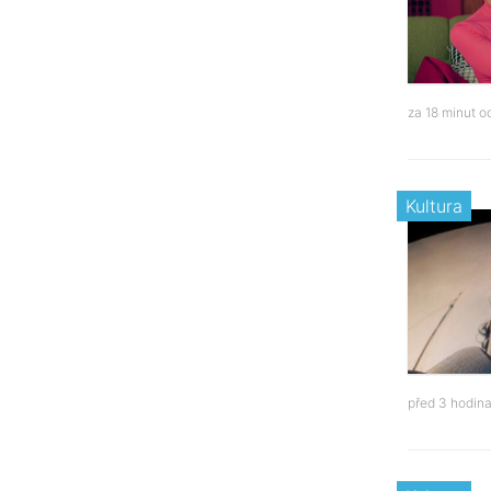
za 18 minut 
Kultura
před 3 hodin