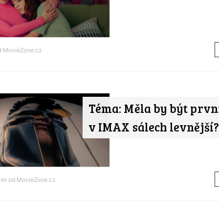
od
MovieZone.cz
Téma: Měla by být prvn
v IMAX sálech levnější?
ami od
MovieZone.cz