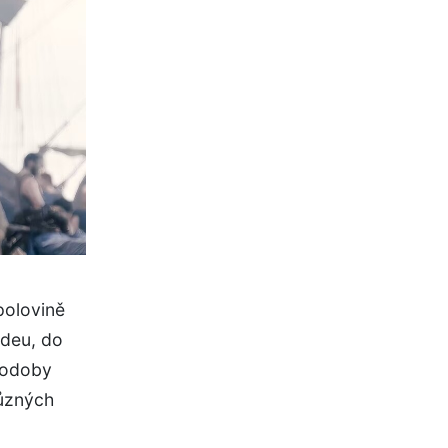
polovině
ideu, do
 podoby
různých