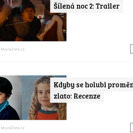
Šílená noc 2: Trailer
d
MovieZone.cz
Kdyby se holubi proměn
zlato: Recenze
d
MovieZone.cz