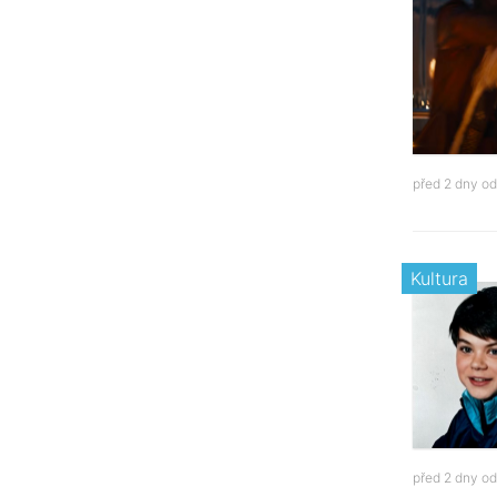
před 2 dny o
Kultura
před 2 dny o