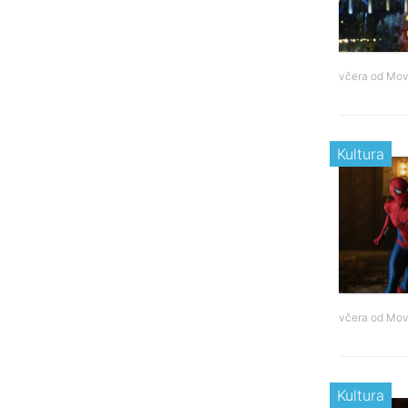
včera od
Mov
Kultura
včera od
Mov
Kultura