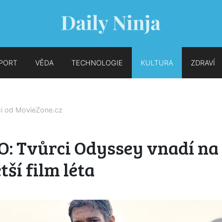
PORT
VĚDA
TECHNOLOGIE
KULTURA
ZDRAVÍ
ci od
MovieZone.cz
O: Tvůrci Odyssey vnadí na
tší film léta