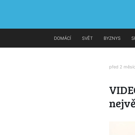
DOMÁCÍ
SVĚT
BYZNYS
S
před 2 měsí
VIDE
nejvě