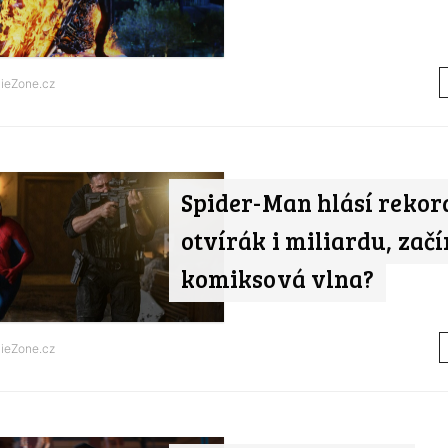
ieZone.cz
Spider-Man hlásí rekor
otvírák i miliardu, zač
komiksová vlna?
ieZone.cz