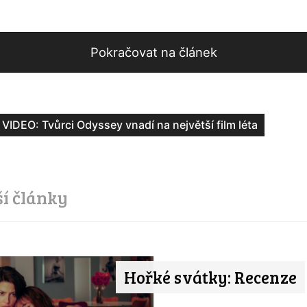
Pokračovat na článek
VIDEO: Tvůrci Odyssey vnadí na největší film léta
ší články
Hořké svátky: Recenze