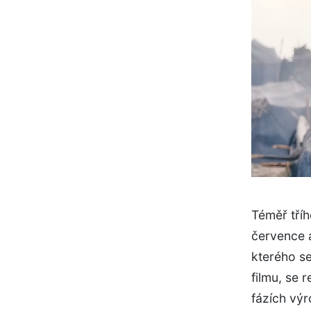
Téměř tříh
července a
kterého se
filmu, se 
fázích výr