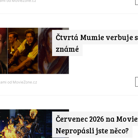
nami od
MovieZone.cz
Čtvrtá Mumie verbuje s
známé
nami od
MovieZone.cz
Červenec 2026 na Movie
Nepropásli jste něco?