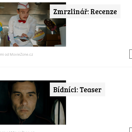
Zmrzlinář: Recenze
ami od
MovieZone.cz
Bídníci: Teaser