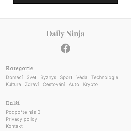
Kategorie
Domácí
Svět
Byznys
Sport
Věda
Technologie
Kultura
Zdraví
Cestování
Auto
Krypto
Další
Podpořte nás ₿
Privacy policy
Kontakt