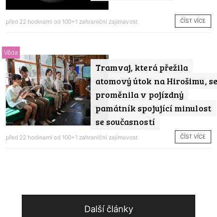
ČÍST VÍCE
před 22 hodinami od
100+1 zahraniční zajímavost
Věda
Tramvaj, která přežila
atomový útok na Hirošimu, s
proměnila v pojízdný
památník spojující minulost
se současností
ČÍST VÍCE
před 22 hodinami od
100+1 zahraniční zajímavost
Další články