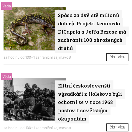
Věda
Spása za dvě stě milionů
dolarů: Projekt Leonarda
DiCapria a Jeffa Bezose má
zachránit 100 ohrožených
druhů
ČÍST VÍCE
za hodinu od
100+1 zahraniční zajímavost
Věda
Elitní českoslovenští
výsadkáři z Holešova byli
ochotní se v roce 1968
postavit sovětským
okupantům
ČÍST VÍCE
za hodinu od
100+1 zahraniční zajímavost