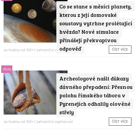
Co se stane s měsíci planety,
kterou z její domovské
soustavy vytrhne prolétající
hvězda? Nové simulace
přinášejí překvapivou
odpověď
ČÍST VÍCE
za hodinu od
100+1 zahraniční zajímavost
Věda
Archeologové našli důkazy
dávného přepadení: Přesnou
polohu římského tábora v
Pyrenejích odhalily olověné
střely
ČÍST VÍCE
za hodinu od
100+1 zahraniční zajímavost