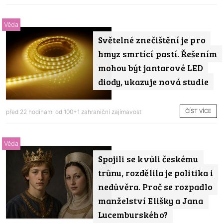
Věda
Světelné znečištění je pro
hmyz smrtící pastí. Řešením
mohou být jantarové LED
diody, ukazuje nová studie
ČÍST VÍCE
před 22 hodinami od
100+1 zahraniční zajímavost
Věda
Spojili se kvůli českému
trůnu, rozdělila je politika i
nedůvěra. Proč se rozpadlo
manželství Elišky a Jana
Lucemburského?