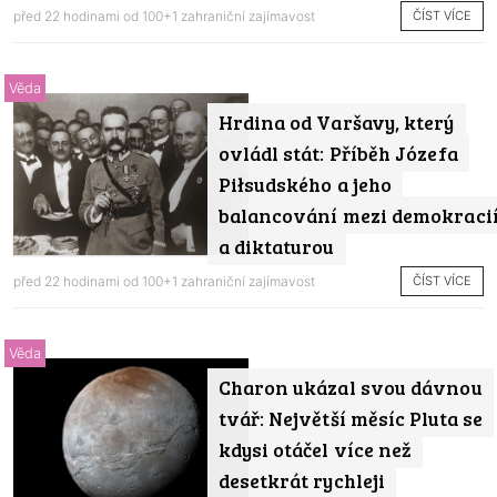
ČÍST VÍCE
před 22 hodinami od
100+1 zahraniční zajímavost
Věda
Hrdina od Varšavy, který
ovládl stát: Příběh Józefa
Piłsudského a jeho
balancování mezi demokraci
a diktaturou
ČÍST VÍCE
před 22 hodinami od
100+1 zahraniční zajímavost
Věda
Charon ukázal svou dávnou
tvář: Největší měsíc Pluta se
kdysi otáčel více než
desetkrát rychleji