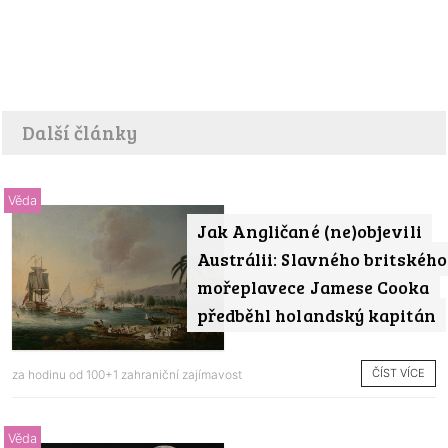
Další články
Věda
Jak Angličané (ne)objevili
Austrálii: Slavného britského
mořeplavece Jamese Cooka
předběhl holandský kapitán
ČÍST VÍCE
za hodinu od
100+1 zahraniční zajímavost
Věda