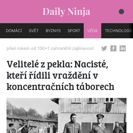
DOMÁCÍ
SVĚT
BYZNYS
SPORT
VĚDA
TECHNOLOGIE
před rokem od
100+1 zahraniční zajímavost
Velitelé z pekla: Nacisté,
kteří řídili vraždění v
koncentračních táborech