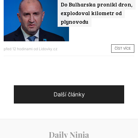
Do Bulharska pronikl dron,
explodoval kilometr od
plynovodu
ČÍST VÍCE
před 12 hodinami od
Lidovky.cz
Další články