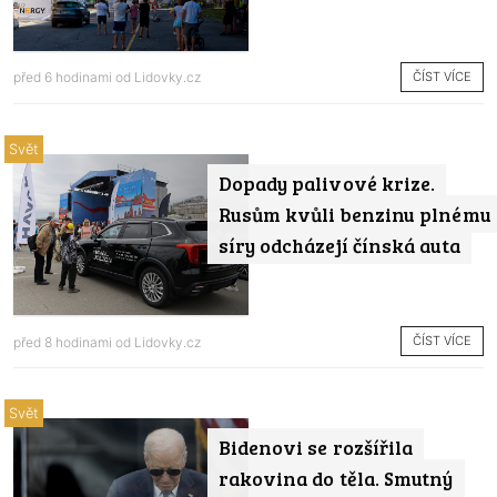
ČÍST VÍCE
před 6 hodinami od
Lidovky.cz
Svět
Dopady palivové krize.
Rusům kvůli benzinu plnému
síry odcházejí čínská auta
ČÍST VÍCE
před 8 hodinami od
Lidovky.cz
Svět
Bidenovi se rozšířila
rakovina do těla. Smutný