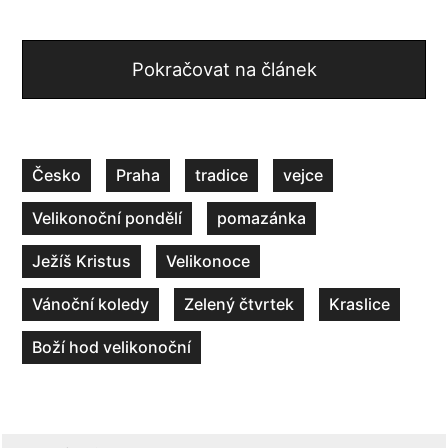
Pokračovat na článek
Česko
Praha
tradice
vejce
Velikonoční pondělí
pomazánka
Ježíš Kristus
Velikonoce
Vánoční koledy
Zelený čtvrtek
Kraslice
Boží hod velikonoční