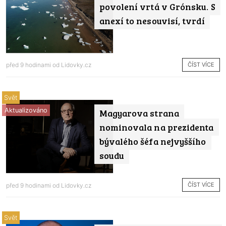
povolení vrtá v Grónsku. S
anexí to nesouvisí, tvrdí
ČÍST VÍCE
před 9 hodinami od
Lidovky.cz
Svět
Aktualizováno
Magyarova strana
nominovala na prezidenta
bývalého šéfa nejvyššího
soudu
ČÍST VÍCE
před 9 hodinami od
Lidovky.cz
Svět