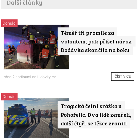
Další články
Domácí
Téměř tři promile za
volantem, pak přišel náraz.
Dodávka skončila na boku
ČÍST VÍCE
před 2 hodinami od
Lidovky.cz
Domácí
Tragická čelní srážka u
Pohořelic. Dva lidé zemřeli,
další čtyři se těžce zranili