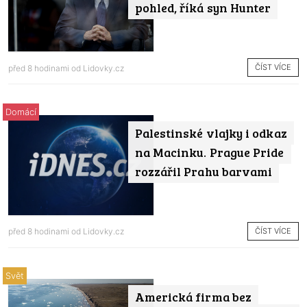
pohled, říká syn Hunter
ČÍST VÍCE
před 8 hodinami od
Lidovky.cz
Domácí
Palestinské vlajky i odkaz
na Macinku. Prague Pride
rozzářil Prahu barvami
ČÍST VÍCE
před 8 hodinami od
Lidovky.cz
Svět
Americká firma bez