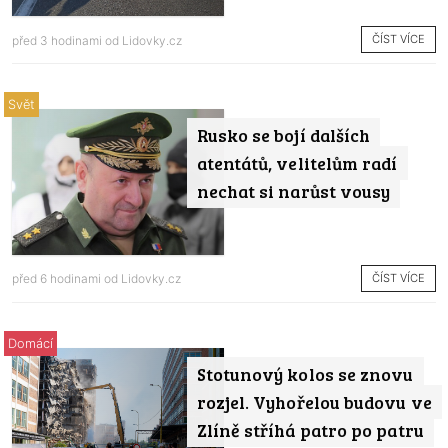
ČÍST VÍCE
před 3 hodinami od
Lidovky.cz
Svět
Rusko se bojí dalších
atentátů, velitelům radí
nechat si narůst vousy
ČÍST VÍCE
před 6 hodinami od
Lidovky.cz
Domácí
Stotunový kolos se znovu
rozjel. Vyhořelou budovu ve
Zlíně stříhá patro po patru