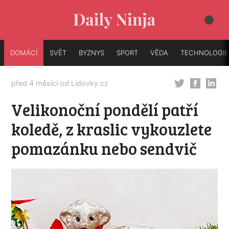
DOMÁCÍ
SVĚT
BYZNYS
SPORT
VĚDA
TECHNOLOGIE
před 4 měsíci od
Lidovky.cz
Velikonoční pondělí patří
koledě, z kraslic vykouzlete
pomazánku nebo sendvič