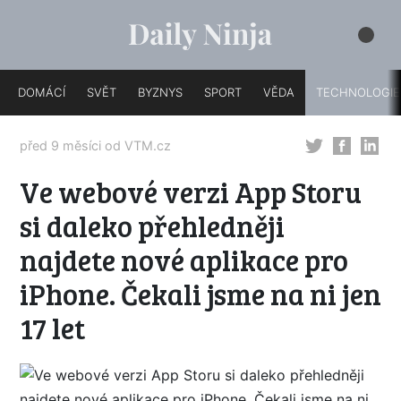
DOMÁCÍ
SVĚT
BYZNYS
SPORT
VĚDA
TECHNOLOGIE
před 9 měsíci od
VTM.cz
Ve webové verzi App Storu
si daleko přehledněji
najdete nové aplikace pro
iPhone. Čekali jsme na ni jen
17 let