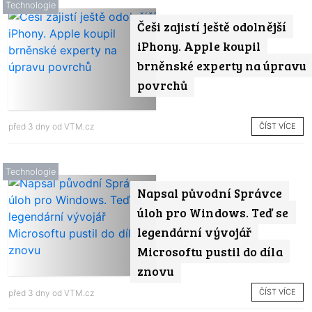
Technologie
Češi zajistí ještě odolnější
iPhony. Apple koupil
brněnské experty na úpravu
povrchů
ČÍST VÍCE
před 3 dny od
VTM.cz
Technologie
Napsal původní Správce
úloh pro Windows. Teď se
legendární vývojář
Microsoftu pustil do díla
znovu
ČÍST VÍCE
před 3 dny od
VTM.cz