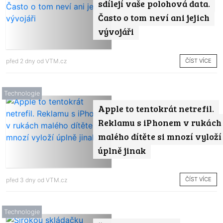
sdílejí vaše polohová data.
Často o tom neví ani jejich
vývojáři
ČÍST VÍCE
před 2 dny od
VTM.cz
Technologie
Apple to tentokrát netrefil.
Reklamu s iPhonem v rukách
malého dítěte si mnozí vyloží
úplně jinak
ČÍST VÍCE
před 3 dny od
VTM.cz
Technologie