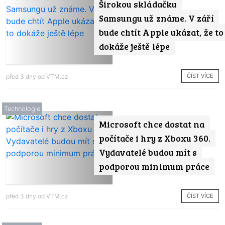
Širokou skládačku
Samsungu už známe. V září
bude chtít Apple ukázat, že to
dokáže ještě lépe
ČÍST VÍCE
před 3 dny od
VTM.cz
Technologie
Microsoft chce dostat na
počítače i hry z Xboxu 360.
Vydavatelé budou mít s
podporou minimum práce
ČÍST VÍCE
před 3 dny od
VTM.cz