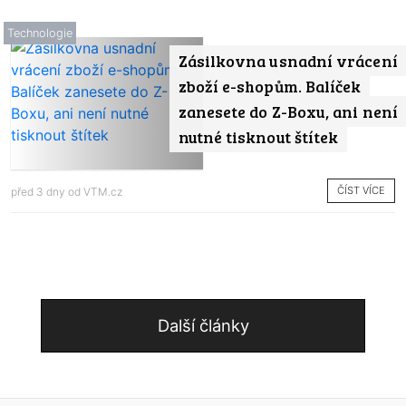
Technologie
Zásilkovna usnadní vrácení
zboží e-shopům. Balíček
zanesete do Z-Boxu, ani není
nutné tisknout štítek
ČÍST VÍCE
před 3 dny od
VTM.cz
Další články