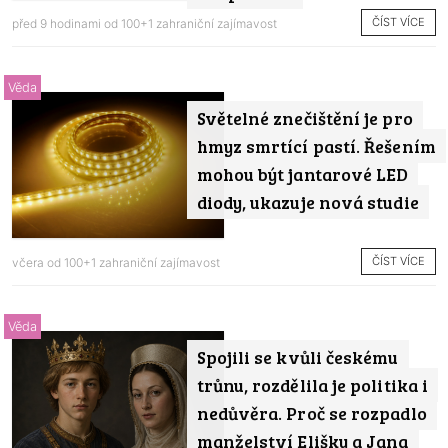
ČÍST VÍCE
před 9 hodinami od
100+1 zahraniční zajímavost
Věda
Světelné znečištění je pro
hmyz smrtící pastí. Řešením
mohou být jantarové LED
diody, ukazuje nová studie
ČÍST VÍCE
včera od
100+1 zahraniční zajímavost
Věda
Spojili se kvůli českému
trůnu, rozdělila je politika i
nedůvěra. Proč se rozpadlo
manželství Elišky a Jana