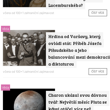
Lucemburského?
ČÍST VÍCE
včera od
100+1 zahraniční zajímavost
Věda
Hrdina od Varšavy, který
ovládl stát: Příběh Józefa
Piłsudského a jeho
balancování mezi demokraci
a diktaturou
ČÍST VÍCE
včera od
100+1 zahraniční zajímavost
Věda
Charon ukázal svou dávnou
tvář: Největší měsíc Pluta se
kdysi otáčel více než