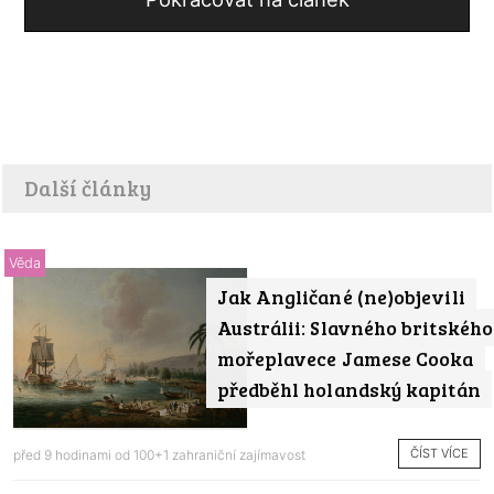
Další články
Věda
Jak Angličané (ne)objevili
Austrálii: Slavného britského
mořeplavece Jamese Cooka
předběhl holandský kapitán
ČÍST VÍCE
před 9 hodinami od
100+1 zahraniční zajímavost