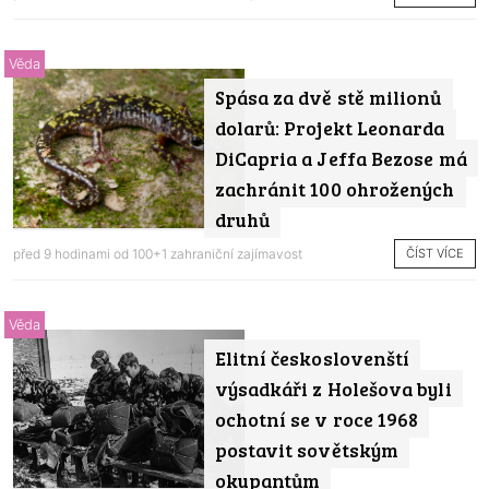
Věda
Spása za dvě stě milionů
dolarů: Projekt Leonarda
DiCapria a Jeffa Bezose má
zachránit 100 ohrožených
druhů
ČÍST VÍCE
před 9 hodinami od
100+1 zahraniční zajímavost
Věda
Elitní českoslovenští
výsadkáři z Holešova byli
ochotní se v roce 1968
postavit sovětským
okupantům