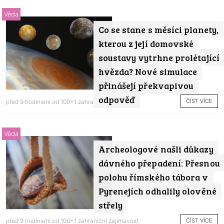
Věda
Co se stane s měsíci planety,
kterou z její domovské
soustavy vytrhne prolétající
hvězda? Nové simulace
přinášejí překvapivou
odpověď
ČÍST VÍCE
před 9 hodinami od
100+1 zahraniční zajímavost
Věda
Archeologové našli důkazy
dávného přepadení: Přesnou
polohu římského tábora v
Pyrenejích odhalily olověné
střely
ČÍST VÍCE
před 9 hodinami od
100+1 zahraniční zajímavost