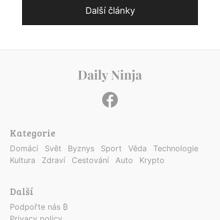
Další články
Kategorie
Domácí
Svět
Byznys
Sport
Věda
Technologie
Kultura
Zdraví
Cestování
Auto
Krypto
Další
Podpořte nás ₿
Privacy policy