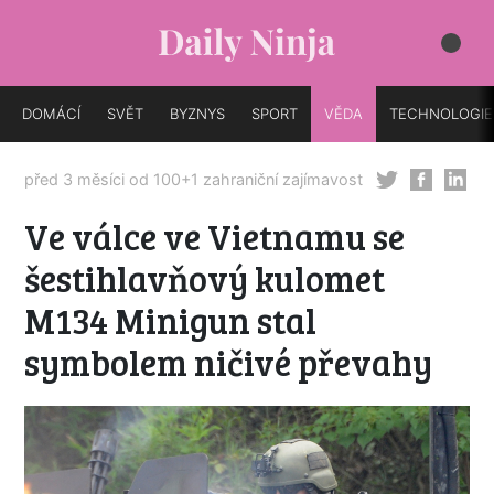
DOMÁCÍ
SVĚT
BYZNYS
SPORT
VĚDA
TECHNOLOGIE
před 3 měsíci od
100+1 zahraniční zajímavost
Ve válce ve Vietnamu se
šestihlavňový kulomet
M134 Minigun stal
symbolem ničivé převahy