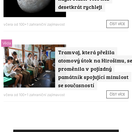
desetkrát rychleji
ČÍST VÍCE
včera od
100+1 zahraniční zajímavost
Věda
Tramvaj, která přežila
atomový útok na Hirošimu, s
proměnila v pojízdný
památník spojující minulost
se současností
ČÍST VÍCE
včera od
100+1 zahraniční zajímavost